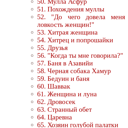
50. Мулла Асфур
51. Похождения муллы
52. "До чего довела меня
ловкость женщин!"
53. Хитрая женщина
54. Хитрец и попрошайки
55. Друзья
56. "Когда ты мне говорила?"
57. Баня в Азавийи
58. Черная собака Хамур
59. Бедуин и баня
60. Шаввак
61. Женщина и луна
62. Дровосек
63. Странный обет
64. Царевна
65. Хозяин голубой палатки