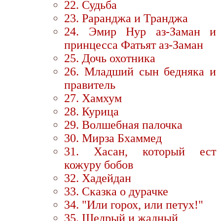
22. Судьба
23. Раранджа и Транджа
24. Эмир Нур аз-Заман и
принцесса Фатьят аз-Заман
25. Дочь охотника
26. Младший сын бедняка и
правитель
27. Хамхум
28. Курица
29. Волшебная палочка
30. Мирза Бхаммед
31. Хасан, который ест
кожуру бобов
32. Хадейдан
33. Сказка о дурачке
34. "Или горох, или петух!"
35. Щедрый и жадный