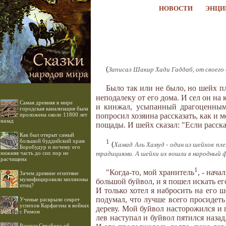
НОВОСТИ
ЭНЦИ
(
Записал Шакир Хади Гаддаб, от своего о
Было так или не было, но шейх 
неподалеку от его дома. И сел он на 
Самая древняя в мире
и кинжал, усыпанный драгоценными
городская канализация была
попросил хозяина рассказать, как и м
проложена около 11800 лет
назад
пощады. И шейх сказал: "Если расска
Как был открыт самый
1
большой буддийский храм
(
Хамад Аль Хамуд - один из шейхов п
Боробудур и почему его
нижняя часть до сих пор не
традициями. А шейхи их вошли в народный 
расчищена
1
"Когда-то, мой хранитель
, - нача
Зачем древние египтяне
мумифицировали миллионы
большой буйвол, и я пошел искать его
птиц?
И только хотел я набросить на его ш
подумал, что лучше всего просидеть 
Ученые раскрыли секрет
успехов Карфагена в войнах
дереву. Мой буйвол насторожился и 
с Римом
лев наступал и буйвол пятился назад
Рассказ Страбона об