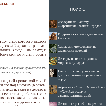
ССЫЛКИ
ПОИСК:
Хэллоуин по-нашему
«Страшилки» разных народов
В турецких «вратах ада» нашли
Цербера
уху, стадо которого паслось
под свой бок, как острый меч
Самые жуткие создания из
дивился Хамад Аль Хамуд и
славянских поверий
Испугался тот и стал просить
Легенды о золоте в разных
мировых культурах
ностью и высокими нравственными
Найдена скульптурная голова
)
сть, честь, мужество
древней богини в британском
городе
дин из дней пропал мой самый
дел его под высоким деревом.
Африканский культ Мамми Вата
угался я, залез на дерево и
- «Хозяйки воды» и
льнее и стал приближаться к
заклинательницы змей
ва, жестокая и кровавая. То
в шатался и дрожал от боли.
Десять интереснейших религий,