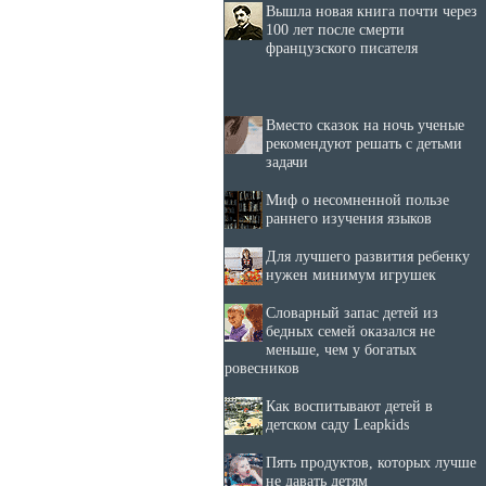
Вышла новая книга почти через
100 лет после смерти
французского писателя
Вместо сказок на ночь ученые
рекомендуют решать с детьми
задачи
Миф о несомненной пользе
раннего изучения языков
Для лучшего развития ребенку
нужен минимум игрушек
Словарный запас детей из
бедных семей оказался не
меньше, чем у богатых
ровесников
Как воспитывают детей в
детском саду Leapkids
Пять продуктов, которых лучше
не давать детям