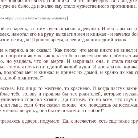
не подбросил своего соперника - и тот перевернулся в воздухе 
го уже не было, да и жалко ему стало мужественного противника, 
)
ого обращения к уважаемому человеку
ой-то парень, а с ним очень красивая девушка. И лев зарычал и
ах, намотал его на руку, выхватил меч и кинжал - и начался бой
жизни не видал! Прошло время, и лев издал последний вздох.
 к парню, а он сказал: "Как плохо, что меня никто не видел и
он попросил яшмах, так как его был совсем изорван, обмотал им
о, но увидела, что он мертв. И закричала она, и стала плака
была темная ночь и ни единой живой души. И достала она кинжал
ва, подобрал меч и кинжал и принес их домой, и храню их как 
ала, мой хранитель!"
сказ. Его лицо то желтело, то краснело. И когда пастух законч
ейчас тебе голову и проклял бы тех родителей, которые пуска
- удивленно спросил хозяин. "Да потому, что во всем, что случи
лил льва, если б ты сказал юноше, что поведаешь односельчан
 и утешил девушку, она бы не покончила с собой!"
правляясь к двери, подумал: "Да, к несчастью, есть еще такие т