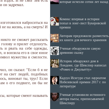
и издох. И не смог лев есть
которые исчезли сотни лет назад
и он задремал.
Комикс впервые в истории
 изготовился наброситься на
попал в лонг-лист Букеровской
 не на жизнь, а на смерть! И
премии
Авторам предложили разместить
 никто не сможет рассказать
их книги для вечного хранения
 голову и прилег отдохнуть.
ть и рвать на себе одежды,
Ученые обнаружили самую
, и вонзила его в свое юное
древнюю сказку
символ мужества и смелости.
Историк обнаружил дом в
Лондоне, где Шекспир написал
«Ромео и Джульетту»
ил, он сказал: "Если б я не
ют на свет людей, подобных
Кадзуо Исигуро стал лауреатом
лось, виноват ты, трус! Если
Нобелевской премии 2017 г. по
ам о его подвиге, он бы не
литературе
Ученые установили истинного
русы, которые смеют называть
автора пьесы, приписываемой
Шекспиру