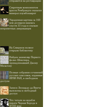
отправится на реставрацию
Секретным компонентом
красок Рембрандта оказался
минерал плумбонакрит
Украденная картина за 160
млн долларов нашлась
спустя 33 года в спальне
неприметных американцев
На Северном полюсе
открыли библиотеку
Найден экземпляр Первого
фолио Шекспира,
принадлежавший Джону
Мильтону
Полные собрания сочинений
русских классиков, изданные
ИРЛИ РАН, в свободном
доступе
Записи Леонардо да Винчи
выложены в свободный
доступ
Что читали на корабле
пирата Черная Борода в
XVIII веке