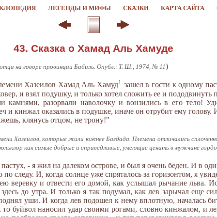
КЛОПЕДИЯ
ЛЕГЕНДЫ И МИФЫ
СКАЗКИ
КАРТА САЙТА
43. Сказка о Хамад Аль Хамуде
)
тца на говоре провинции Бабиль. Опубл.: Т. Ш., 1974, № 11
1
племени Хазеилов Хамад Аль Хамуд
зашел в гости к одному паст
ковер, и взял подушку, и только хотел сложить ее и пододвинуть 
 камнями, разорвали наволочку и вонзились в его тело! У
еч и кинжал оказались в подушке, иначе он отрубит ему голову. 
жешь, клянусь отцом, не трону!"
лемени Хазеилов, которые жили южнее Багдада. Племена отличались сплочен
фольклор как самые добрые и справедливые, умеющие ценить в мужчине гордо
л пастух, - я жил на далеком острове, и был я очень беден. И в о
 по следу. И, когда солнце уже спряталось за горизонтом, я уви
ею веревку и отвести его домой, как услышал рычание льва. Исп
здесь до утра. И только я так подумал, как лев зарычал еще си
поднял уши. И когда лев подошел к нему вплотную, началась бит
, то буйвол наносил удар своими рогами, словно кинжалом, и ле