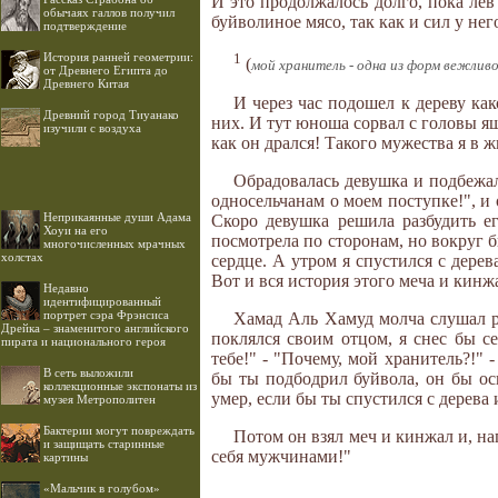
И это продолжалось долго, пока лев 
обычаях галлов получил
буйволиное мясо, так как и сил у не
подтверждение
История ранней геометрии:
1
(
мой хранитель - одна из форм вежлив
от Древнего Египта до
Древнего Китая
И через час подошел к дереву как
Древний город Тиуанако
них. И тут юноша сорвал с головы яшм
изучили с воздуха
как он дрался! Такого мужества я в 
Обрадовалась девушка и подбежала
односельчанам о моем поступке!", и 
Неприкаянные души Адама
Скоро девушка решила разбудить ег
Хоуи на его
посмотрела по сторонам, но вокруг 
многочисленных мрачных
холстах
сердце. А утром я спустился с дере
Вот и вся история этого меча и кинж
Недавно
идентифицированный
портрет сэра Фрэнсиса
Хамад Аль Хамуд молча слушал рас
Дрейка – знаменитого английского
поклялся своим отцом, я снес бы с
пирата и национального героя
тебе!" - "Почему, мой хранитель?!" 
В сеть выложили
бы ты подбодрил буйвола, он бы оси
коллекционные экспонаты из
умер, если бы ты спустился с дерева
музея Метрополитен
Бактерии могут повреждать
Потом он взял меч и кинжал и, на
и защищать старинные
себя мужчинами!"
картины
«Мальчик в голубом»