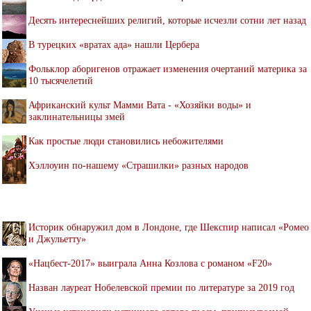
Десять интереснейших религий, которые исчезли сотни лет назад
В турецких «вратах ада» нашли Цербера
Фольклор аборигенов отражает изменения очертаний материка за
10 тысячелетий
Африканский культ Мамми Вата - «Хозяйки воды» и
заклинательницы змей
Как простые люди становились небожителями
Хэллоуин по-нашему «Страшилки» разных народов
Историк обнаружил дом в Лондоне, где Шекспир написал «Ромео
и Джульетту»
«Нацбест-2017» выиграла Анна Козлова с романом «F20»
Назван лауреат Нобелевской премии по литературе за 2019 год