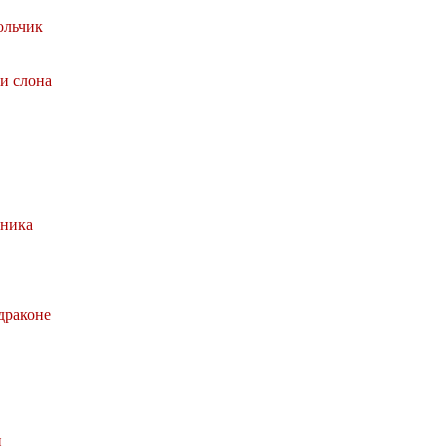
ольчик
и слона
йника
драконе
и