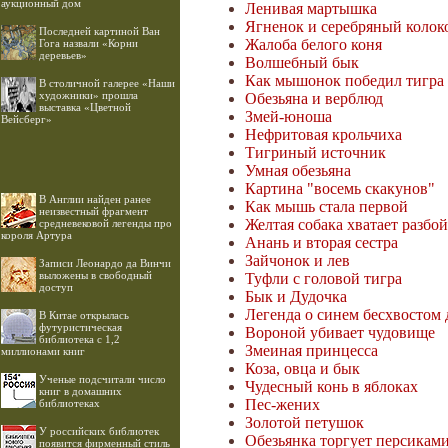
аукционный дом
Ленивая мартышка
Ягненок и серебряный колок
Последней картиной Ван
Жалоба белого коня
Гога назвали «Корни
деревьев»
Волшебный бык
Как мышонок победил тигра 
В столичной галерее «Наши
художники» прошла
Обезьяна и верблюд
выставка «Цветной
Змей-юноша
Вейсберг»
Нефритовая крольчиха
Тигриный источник
Умная обезьяна
Картина "восемь скакунов"
В Англии найден ранее
Как мышь стала первой
неизвестный фрагмент
Желтая собака хватает разбо
средневековой легенды про
короля Артура
Анань и вторая сестра
Зайчонок и лев
Записи Леонардо да Винчи
выложены в свободный
Туфли с головой тигра
доступ
Бык и Дудочка
Легенда о синем бесхвостом 
В Китае открылась
футуристическая
Вороной убивает чудовище
библиотека с 1,2
Змеиная принцесса
миллионами книг
Коза, овца и бык
Ученые подсчитали число
Чудесный конь в яблоках
книг в домашних
Пес-жених
библиотеках
Золотой петушок
У российских библиотек
Обезьянка торгует персикам
появится фирменный стиль