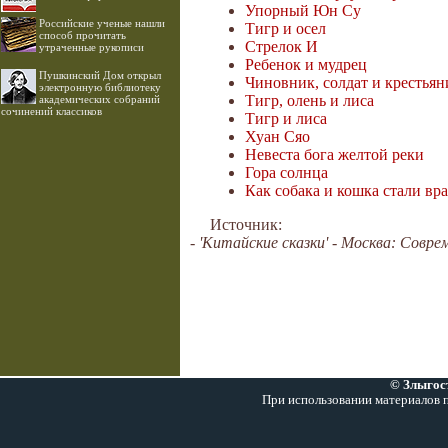
Упорный Юн Су
Российские ученые нашли
Тигр и осел
способ прочитать
Стрелок И
утраченные рукописи
Ребенок и мудрец
Пушкинский Дом открыл
Чиновник, солдат и крестьян
электронную библиотеку
Тигр, олень и лиса
академических собраний
сочинений классиков
Тигр и лиса
Хуан Сяо
Невеста бога желтой реки
Гора солнца
Как собака и кошка стали вр
Источник:
- 'Китайские сказки' - Москва: Совре
© Злыгост
При использовании материалов п