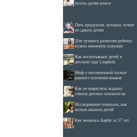
читать детям книги
Пять продуктов, которых лучше
не давать детям
Для лучшего развития ребенку
нужен минимум игрушек
Как воспитывают детей в
детском саду Leapkids
Миф о несомненной пользе
раннего изучения языков
Как не вырастить жадину:
советы детских психологов
Исследование показало, как
нельзя хвалить детей
Как менялась Барби за 57 лет