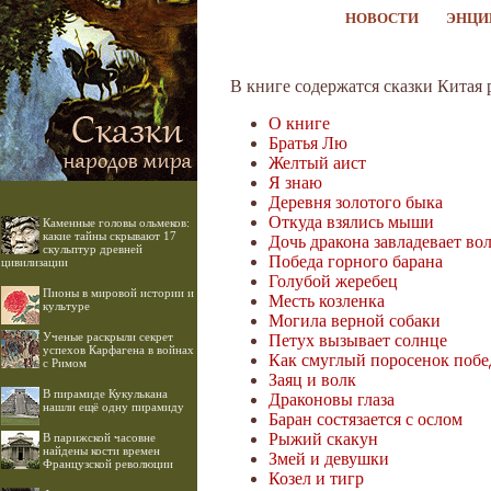
НОВОСТИ
ЭНЦИ
В книге содержатся сказки Китая
О книге
Братья Лю
Желтый аист
Я знаю
Деревня золотого быка
Откуда взялись мыши
Каменные головы ольмеков:
какие тайны скрывают 17
Дочь дракона завладевает в
скульптур древней
Победа горного барана
цивилизации
Голубой жеребец
Пионы в мировой истории и
Месть козленка
культуре
Могила верной собаки
Ученые раскрыли секрет
Петух вызывает солнце
успехов Карфагена в войнах
Как смуглый поросенок побе
с Римом
Заяц и волк
В пирамиде Кукулькана
Драконовы глаза
нашли ещё одну пирамиду
Баран состязается с ослом
Рыжий скакун
В парижской часовне
найдены кости времен
Змей и девушки
Французской революции
Козел и тигр