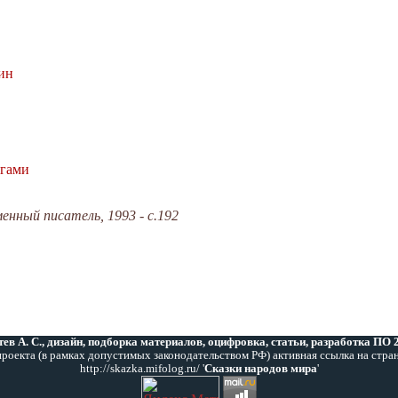
ин
агами
менный писатель, 1993 - с.192
ев А. С., дизайн, подборка материалов, оцифровка, статьи, разработка ПО
роекта (в рамках допустимых законодательством РФ) активная ссылка на стра
http://skazka.mifolog.ru/ '
Сказки народов мира
'