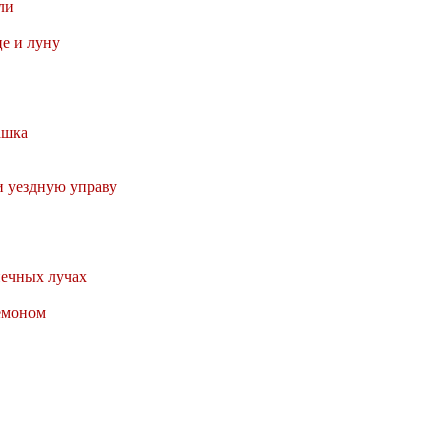
ли
це и луну
ашка
и уездную управу
нечных лучах
емоном