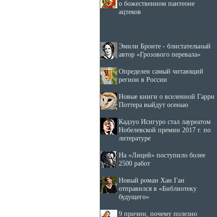
о божественном пантеоне
ацтеков
Эмили Бронте - блистательный
автор «Грозового перевала»
Определен самый читающий
регион в России
Новые книги о вселенной Гарри
Поттера выйдут осенью
Кадзуо Исигуро стал лауреатом
Нобелевской премии 2017 г. по
литературе
На «Лицей» поступило более
2500 работ
Новый роман Хан Ган
отправился в «Библиотеку
будущего»
9 причин, почему полезно