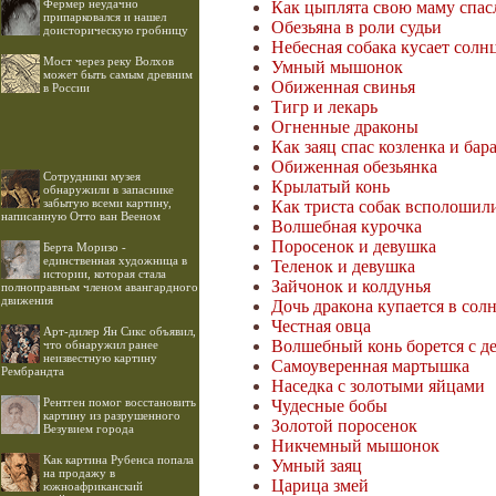
Фермер неудачно
Как цыплята свою маму спас
припарковался и нашел
Обезьяна в роли судьи
доисторическую гробницу
Небесная собака кусает солн
Мост через реку Волхов
Умный мышонок
может быть самым древним
Обиженная свинья
в России
Тигр и лекарь
Огненные драконы
Как заяц спас козленка и бар
Обиженная обезьянка
Cотрудники музея
Крылатый конь
обнаружили в запаснике
забытую всеми картину,
Как триста собак всполошил
написанную Отто ван Вееном
Волшебная курочка
Поросенок и девушка
Берта Моризо -
единственная художница в
Теленок и девушка
истории, которая стала
Зайчонок и колдунья
полноправным членом авангардного
движения
Дочь дракона купается в сол
Честная овца
Арт-дилер Ян Сикс объявил,
Волшебный конь борется с д
что обнаружил ранее
неизвестную картину
Самоуверенная мартышка
Рембрандта
Наседка с золотыми яйцами
Рентген помог восстановить
Чудесные бобы
картину из разрушенного
Золотой поросенок
Везувием города
Никчемный мышонок
Как картина Рубенса попала
Умный заяц
на продажу в
Царица змей
южноафриканский