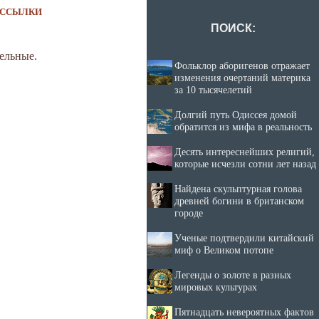
ССЫЛКИ
ПОИСК:
ельные.
Фольклор аборигенов отражает
изменения очертаний материка
за 10 тысячелетий
Долгий путь Одиссея домой
обратится из мифа в реальность
Десять интереснейших религий,
которые исчезли сотни лет назад
Найдена скульптурная голова
древней богини в британском
городе
Ученые подтвердили китайский
миф о Великом потопе
Легенды о золоте в разных
мировых культурах
Пятнадцать невероятных фактов