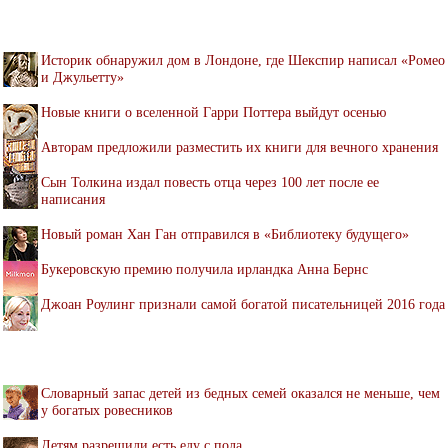
Историк обнаружил дом в Лондоне, где Шекспир написал «Ромео
и Джульетту»
Новые книги о вселенной Гарри Поттера выйдут осенью
Авторам предложили разместить их книги для вечного хранения
Сын Толкина издал повесть отца через 100 лет после ее
написания
Новый роман Хан Ган отправился в «Библиотеку будущего»
Букеровскую премию получила ирландка Анна Бернс
Джоан Роулинг признали самой богатой писательницей 2016 года
Словарный запас детей из бедных семей оказался не меньше, чем
у богатых ровесников
Детям разрешили есть еду с пола