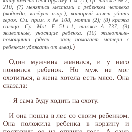
кашу вместо себя другому. См. (7), ср. также № 7,
210; (7) меняться местами с ребенком человека
(людоеда, колдуна и-пр.), который хочет убить
героя. См. прим. к № 108, мотив (2); (8) кража
солнца. Ср. Mot. F 51.1.1, также А 737; (9)
животные, уносящие ребенка. (10) животные-
помощники (здесь - заяц помогает матери с
)
ребенком убежать от льва).
Один мужчина женился, и у него
появился ребенок. Но муж не мог
охотиться, а жена хотела есть мясо. Она
сказала:
- Я сама буду ходить на охоту.
И она пошла в лес со своим ребенком.
Она положила ребенка в корзину и
поставила ее на опушке леса. А сама