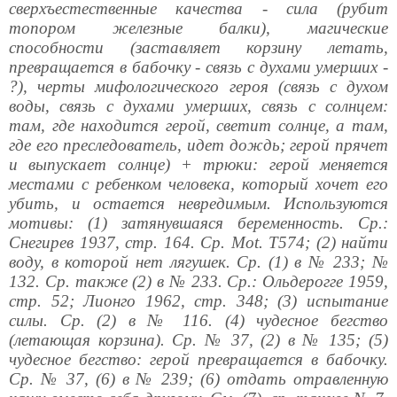
сверхъестественные качества - сила (рубит
топором железные балки), магические
способности (заставляет корзину летать,
превращается в бабочку - связь с духами умерших -
?), черты мифологического героя (связь с духом
воды, связь с духами умерших, связь с солнцем:
там, где находится герой, светит солнце, а там,
где его преследователь, идет дождь; герой прячет
и выпускает солнце) + трюки: герой меняется
местами с ребенком человека, который хочет его
убить, и остается невредимым. Используются
мотивы: (1) затянувшаяся беременность. Ср.:
Снегирев 1937, стр. 164. Ср. Mot. T574; (2) найти
воду, в которой нет лягушек. Ср. (1) в № 233; №
132. Ср. также (2) в № 233. Ср.: Ольдерогге 1959,
стр. 52; Лионго 1962, стр. 348; (3) испытание
силы. Ср. (2) в № 116. (4) чудесное бегство
(летающая корзина). Ср. № 37, (2) в № 135; (5)
чудесное бегство: герой превращается в бабочку.
Ср. № 37, (6) в № 239; (6) отдать отравленную