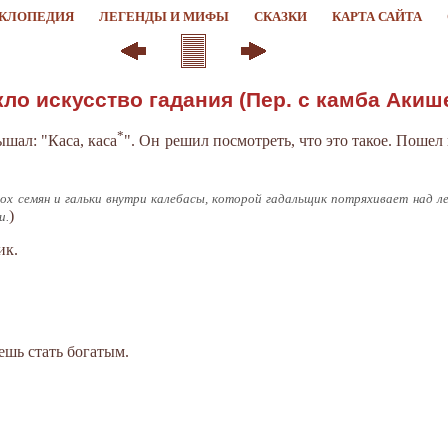
КЛОПЕДИЯ
ЛЕГЕНДЫ И МИФЫ
СКАЗКИ
КАРТА САЙТА
кло искусство гадания (Пер. с камба Акише
*
ышал: "Каса, каса
". Он решил посмотреть, что это такое. Пошел
х семян и гальки внутри калебасы, которой гадальщик потряхивает над л
)
и.
ик.
жешь стать богатым.