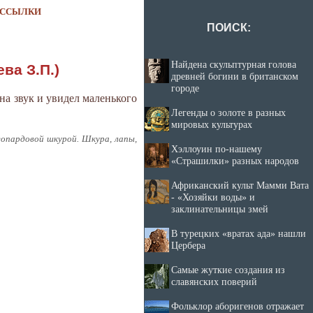
ССЫЛКИ
ПОИСК:
Найдена скульптурная голова
ва З.П.)
древней богини в британском
городе
 на звук и увидел маленького
Легенды о золоте в разных
мировых культурах
еопардовой шкурой. Шкура, лапы,
Хэллоуин по-нашему
«Страшилки» разных народов
Африканский культ Мамми Вата
- «Хозяйки воды» и
заклинательницы змей
В турецких «вратах ада» нашли
Цербера
Самые жуткие создания из
славянских поверий
Фольклор аборигенов отражает