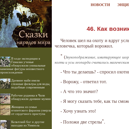
НОВОСТИ
ЭНЦИ
46. Как возни
Человек шел на охоту и вдруг усл
человечка, который ворожил.
*
(
Звукоподражание, имитирующее шоро
В ходе экспедиции в
Гималаи ученые
когти и усы леопарда считались магическим
обнаружили уникальные
каменные фигуры неизвестного
- Что ты делаешь? - спросил охотн
происхождения
Древние майя имели
- Ворожу, - ответил тот.
сложные фильтры для воды,
подобные современным
- А что это значит?
Рабочие рудника в Чили
обнаружили древние мумии
- Я могу сказать тебе, как ты смо
Женщина из семьи
египетского фараона умерла
- Хочу узнать это!
от сердечного приступа
*
- Положи две стрелы
.
Кельтский бог и другие
находки из Уимпола