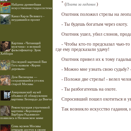
*
(
)
Плата за гадание.
Найдена древнейшая
искусственная гидросистема
Охотник положил стрелы на леопар
Канал Карла Великого -
неудавшийся проект
- Ты будешь богатым через охоту.
Охотник ушел, убил слонов, прода
Картина «Читающий
- Чтобы кто-то предсказал чью-то 
мужчина» и великий
где ему предсказали удачу!
фальсификатор Эрик
Хебборн
Охотник привел их к тому гадаль
Последней картиной Ван
Гога назвали «Корни
- Можно мне узнать свою судьбу?
деревьев»
Дом Васнецова —
- Положи две стрелы! - велел чел
сохранившийся уголок
старой Москвы
- Ты разбогатеешь на охоте.
Американский музей
объявил об обнаружении
Спросивший пошел охотиться и ув
картины Леонардо да Винчи
Реконструкция утраченной
Так возникло искусство гадания, 
картины «Коронация
Барбары Радзивилл»
появилась в Несвижском замке
Семь музеев Москвы
открыли доступ к своим