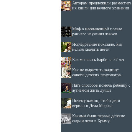
Авторам предложили разместить
их книги для вечного хранения
Миф о несомненной пользе
раннего изучения языков
Исследование показало, как
нельзя хвалить детей
Как менялась Барби за 57 лет
Как не вырастить жадину:
советы детских психологов
Пять способов помочь ребенку с
аутизмом жить лучше
Почему важно, чтобы дети
верили в Деда Мороза
Какими были первые детские
сады и ясли в Крыму