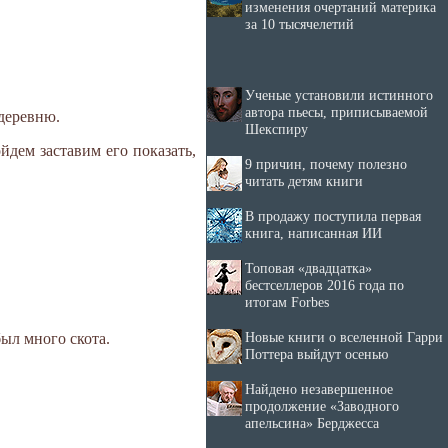
изменения очертаний материка
за 10 тысячелетий
Ученые установили истинного
автора пьесы, приписываемой
 деревню.
Шекспиру
ойдем заставим его показать,
9 причин, почему полезно
читать детям книги
В продажу поступила первая
книга, написанная ИИ
Топовая «двадцатка»
бестселлеров 2016 года по
итогам Forbes
Новые книги о вселенной Гарри
ыл много скота.
Поттера выйдут осенью
Найдено незавершенное
продолжение «Заводного
апельсина» Берджесса