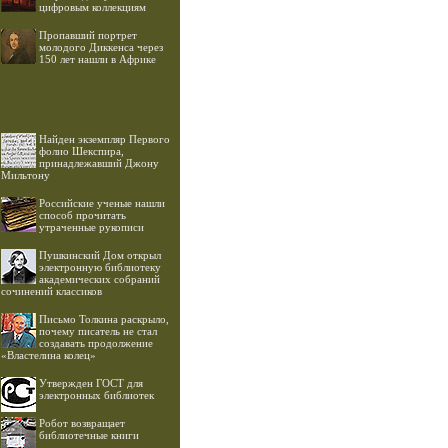
цифровым коллекциям
Пропавший портрет
молодого Диккенса через
150 лет нашли в Африке
Найден экземпляр Первого
фолио Шекспира,
принадлежавший Джону
Мильтону
Российские ученые нашли
способ прочитать
утраченные рукописи
Пушкинский Дом открыл
электронную библиотеку
академических собраний
сочинений классиков
Письмо Толкина раскрыло,
почему писатель не стал
создавать продолжение
«Властелина колец»
Утвержден ГОСТ для
электронных библиотек
Робот возвращает
библиотечные книги