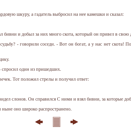
довую шкуру, а гадатель выбросил на нее камешки и сказал:
л бивни и добыл за них много скота, который он привел в свою
судьбу? - говорили соседи. - Вот он богат, а у нас нет скота! П
щику.
 - спросил один из пришедших.
овечек. Тот положил стрелы и получил ответ:
идел слонов. Он справился С ними и взял бивни, за которые доб
и ныне оно широко распространено.