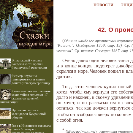
НОВОСТИ
ЭНЦИ
42. О прои
(
Один из наиболее архаических варианто
"Кашана": Ольдерогге 1959, стр. 19). Ср.
человека". Ср. также: Снегирев 1937, стр. 1
Очень давно один человек занял д
В парижской часовне
найдены кости времен
и в конце концов подстерег дикобра
Французской революции
скрылся в норе. Человек пошел к вла
Фермер неудачно
дротик.
припарковался и нашел
доисторическую гробницу
Тогда этот человек купил новый 
Каменные головы ольмеков:
хотел, чтобы ему вернули его собств
какие тайны скрывают 17
долго и наконец, к своему удивлению
скульптур древней
цивилизации
он хочет, и он рассказал им о свое
остаться, так как должен вернуться 
Прочитан свиток с
календарем Кумранской
чтобы он взобрался вверх по корням
общины
с собой огня.
Гора в Индонезии скрывала
очень большую и
*
(
Мугуму (mugumu) - священная смоковни
чрезвычайно древнюю