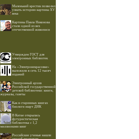
Маленький крестик позволил
узнать историю картины XV
века
Картины Павла Никонова
стали одной из вех
отечественной живописи
Утвержден ГОСТ для
электронных библиотек
На «Электронекрасовке»
выложили в сеть 12 тысяч
изданий
Электронный архив
Российской государственной
детской библиотеки: книги,
журналы, газеты
Как в старинных книгах
биологи ищут ДНК
В Китае открылась
футуристическая
библиотека с 1,2
миллионами книг
Российские ученые нашли
способ прочитать