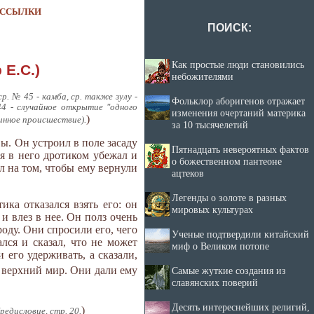
ССЫЛКИ
ПОИСК:
Как простые люди становились
 Е.С.)
небожителями
. № 45 - камба, ср. также зулу -
Фольклор аборигенов отражает
44 - случайное открытие "одного
изменения очертаний материка
)
тинное происшествие).
за 10 тысячелетий
ы. Он устроил в поле засаду
Пятнадцать невероятных фактов
я в него дротиком убежал и
о божественном пантеоне
ал на том, чтобы ему вернули
ацтеков
Легенды о золоте в разных
ка отказался взять его: он
мировых культурах
и влез в нее. Он полз очень
роду. Они спросили его, чего
Ученые подтвердили китайский
ался и сказал, что не может
миф о Великом потопе
 его удерживать, а сказали,
в верхний мир. Они дали ему
Самые жуткие создания из
славянских поверий
Десять интереснейших религий,
)
едисловие, стр. 20.