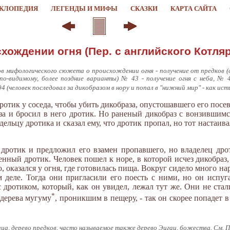
КЛОПЕДИЯ
ЛЕГЕНДЫ И МИФЫ
СКАЗКИ
КАРТА САЙТА
схождении огня (Пер. с английского Котляр
в мифологического сюжета о происхождении огня - получение от предков (ср
 (по-видимому, более поздние варианты) № 43 - получение огня с неба, № 
94 (человек последовал за дикобразом в нору и попал в "нижний мир" - как ис
ротик у соседа, чтобы убить дикобраза, опустошавшего его посев
за и бросил в него дротик. Но раненый дикобраз с вонзившимс
дельцу дротика и сказал ему, что дротик пропал, но тот настаив
дротик и предложил его взамен пропавшего, но владелец дроти
енный дротик. Человек пошел к норе, в которой исчез дикобраз, 
, оказался у огня, где готовилась пища. Вокруг сидело много на
м деле. Тогда они пригласили его поесть с ними, но он испуг
с дротиком, который, как он увидел, лежал тут же. Они не стали
*
 дерева мугуму
, проникшим в пещеру, - так он скорее попадет 
ца, дерево предков, часто называемое также дерево Эигаи, божества. См. Пр