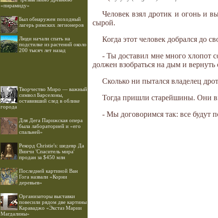
«пирамиду»
Человек взял дротик и огонь и вы
Был обнаружен походный
сырой.
лагерь римских легионеров
Когда этот человек добрался до св
Люди начали спать на
подстилке из растений около
200 тысяч лет назад
- Ты доставил мне много хлопот с
должен взобраться на дым и вернуть 
Сколько ни пытался владелец дрот
Творчество Миро — важный
символ Барселоны,
Тогда пришли старейшины. Они в
оставивший след в облике
города
- Мы договоримся так: все будут п
Для Дега Парижская опера
была лабораторией и «его
спальней»
Рекорд Christie's: шедевр Да
Винчи 'Спаситель мира'
продан за $450 млн
Последней картиной Ван
Гога назвали «Корни
деревьев»
Организаторы выставки
повесили рядом две картины
Караваджо «Экстаз Марии
Магдалины»