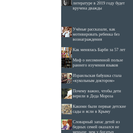
литературе в 2019 году будет
вручена дважды
Учёные рассказали, как
мотивировать ребенка без
вознаграждения
Как менялась Барби за 57 лет
Миф о несомненной пользе
раннего изучения языков
Израильская бабушка стала
«кукольным доктором»
Почему важно, чтобы дети
верили в Деда Мороза
Какими были первые детские
сады и ясли в Крыму
Словарный запас детей из
бедных семей оказался не
меньше, чем у богатых