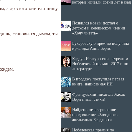
которые исчезли сотни лет назад
ям, а до этого они ели пищу
Появился новый портал о
детском и юношеском чтении
«Хочу читать»
идишь, становится дымом, ты
Букеровскую премию получила
ирландка Анна Бернс
Кадзуо Исигуро стал лауреатом
Нобелевской премии 2017 г. по
литературе
вождем.
В продажу поступила первая
книга, написанная ИИ
Французский писатель Жюль
Верн писал стихи!
Найдено незавершенное
продолжение «Заводного
апельсина» Берджесса
Нобелевская премия по