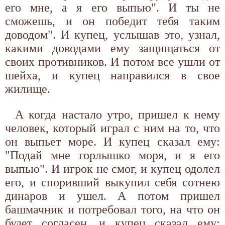
его мне, а я его выпью". И ты не
сможешь, и он победит тебя таким
доводом". И купец, услышав это, узнал,
какими доводами ему защищаться от
своих противников. И потом все ушли от
шейха, и купец направился в свое
жилище.
А когда настало утро, пришел к нему
человек, который играл с ним на то, что
он выпьет море. И купец сказал ему:
"Подай мне горлышко моря, и я его
выпью". И игрок не смог, и купец одолел
его, и споривший выкупил себя сотнею
динаров и ушел. А потом пришел
башмачник и потребовал того, на что он
будет согласен, и купец сказал ему: