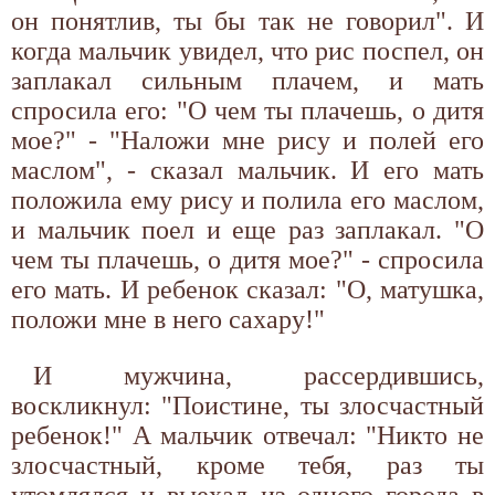
он понятлив, ты бы так не говорил". И
когда мальчик увидел, что рис поспел, он
заплакал сильным плачем, и мать
спросила его: "О чем ты плачешь, о дитя
мое?" - "Наложи мне рису и полей его
маслом", - сказал мальчик. И его мать
положила ему рису и полила его маслом,
и мальчик поел и еще раз заплакал. "О
чем ты плачешь, о дитя мое?" - спросила
его мать. И ребенок сказал: "О, матушка,
положи мне в него сахару!"
И мужчина, рассердившись,
воскликнул: "Поистине, ты злосчастный
ребенок!" А мальчик отвечал: "Никто не
злосчастный, кроме тебя, раз ты
утомлялся и выехал из одного города в