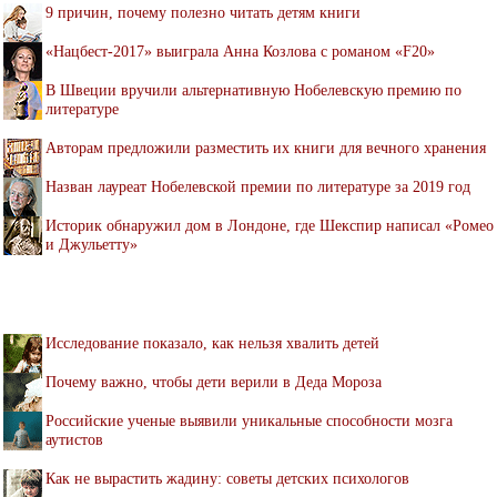
9 причин, почему полезно читать детям книги
«Нацбест-2017» выиграла Анна Козлова с романом «F20»
В Швеции вручили альтернативную Нобелевскую премию по
литературе
Авторам предложили разместить их книги для вечного хранения
Назван лауреат Нобелевской премии по литературе за 2019 год
Историк обнаружил дом в Лондоне, где Шекспир написал «Ромео
и Джульетту»
Исследование показало, как нельзя хвалить детей
Почему важно, чтобы дети верили в Деда Мороза
Российские ученые выявили уникальные способности мозга
аутистов
Как не вырастить жадину: советы детских психологов