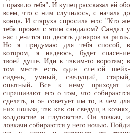
поразило тебя". И купец рассказал ей обо
всем, что с ним случилось, с начала до
конца. И старуха спросила его: "Кто же
тебя провел с этим сандалом? Сандал у
нас ценится по десять динаров за ритль.
Но я придумаю для тебя способ, в
котором, я надеюсь, будет спасение
твоей душе. Иди к таким-то воротам; в
том месте есть один слепой шейх-
сидень, умный, сведущий, старый,
опытный. Все к нему приходят и
спрашивают его о том, что собираются
сделать, и он советует им то, в чем для
них польза, так как он сведущ в кознях,
колдовстве и плутовстве. Он ловкач, и
ловкачи собираются у него ночью. Пойди
же к нему и спрячься от твоих