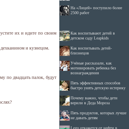
На «Лицей» поступило более
2500 работ
пустите их и идите по своим
Как воспитывают детей в
детском саду Leapkids
с дехканином и кузнецом.
Как воспитывать детей-
близнецов
Учёные рассказали, как
мотивировать ребенка без
вознаграждения
му по двадцать палок, будут
Пять эффективных способов
быстро унять детскую истерику
Почему важно, чтобы дети
ослях?
верили в Деда Мороза
Пять продуктов, которых лучше
не давать детям
Lego откажется от нефти в