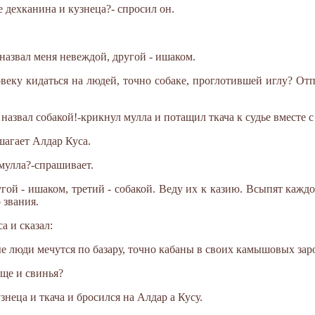
е дехканина и кузнеца?- спросил он.
н назвал меня невеждой, другой - ишаком.
овеку кидаться на людей, точно собаке, проглотившей иглу? От
 назвал собакой!-крикнул мулла и потащил ткача к судье вместе 
шагает Алдар Куса.
мулла?-спрашивает.
гой - ишаком, третий - собакой. Веду их к казию. Всыпят каждо
 звания.
а и сказал:
ные люди мечутся по базару, точно кабаны в своих камышовых зар
еще и свинья?
неца и ткача и бросился на Алдар а Кусу.