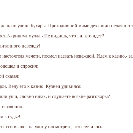
день по улице Бухары. Проходивший мимо дехканин нечаянно т
ость!-крикнул мулла.- Не видишь, что ли, кто идет?
спитанного невежду!
о настоятеля мечети, посмел назвать невеждой. Идем к казию,- за
одошел и спросил:
ой сказал:
ой. Веду его к казию. Кузнец удивился:
сили уши, словно ишак, и слушаете всякие разговоры?
 и завопил:
м к судье!
ткач и вышел на улицу посмотреть, это случилось.