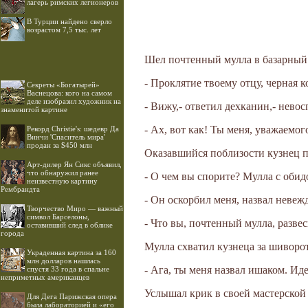
лагерь римских легионеров
В Турции найдено сверло
возрастом 7,5 тыс. лет
Шел почтенный мулла в базарный 
- Проклятие твоему отцу, черная к
Секреты «Богатырей»
Васнецова: кого на самом
деле изобразил художник на
- Вижу,- ответил дехканин,- нево
знаменитой картине
- Ах, вот как! Ты меня, уважаемог
Рекорд Christie's: шедевр Да
Винчи 'Спаситель мира'
продан за $450 млн
Оказавшийся поблизости кузнец п
Арт-дилер Ян Сикс объявил,
что обнаружил ранее
- О чем вы спорите? Мулла с обид
неизвестную картину
Рембрандта
- Он оскорбил меня, назвал невежд
Творчество Миро — важный
символ Барселоны,
- Что вы, почтенный мулла, разве
оставивший след в облике
города
Мулла схватил кузнеца за шиворот
Украденная картина за 160
млн долларов нашлась
- Ага, ты меня назвал ишаком. Иде
спустя 33 года в спальне
неприметных американцев
Услышал крик в своей мастерской 
Для Дега Парижская опера
была лабораторией и «его