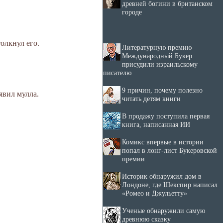
древней богини в британском
городе
олкнул его.
Литературную премию
Международный Букер
присудили израильскому
писателю
9 причин, почему полезно
явил мулла.
читать детям книги
В продажу поступила первая
книга, написанная ИИ
Комикс впервые в истории
попал в лонг-лист Букеровской
премии
Историк обнаружил дом в
Лондоне, где Шекспир написал
«Ромео и Джульетту»
Ученые обнаружили самую
древнюю сказку