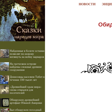
НОВОСТИ
ЭНЦИ
Обид
Найденные в болоте останки
позволят по-новому
взглянуть на войну варваров
На греческом острове
найдены сложные древние
сооружения
Денисовцы населяли Тибет в
течение 100 тысяч лет
«Древнейший храм мира»
снова открылся для
посетителей
Обнаружен древнейший
артефакт Южной Америки
Был обнаружен походный