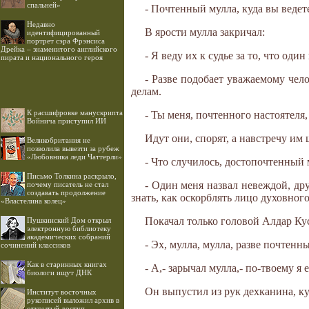
спальней»
- Почтенный мулла, куда вы ведет
Недавно
В ярости мулла закричал:
идентифицированный
портрет сэра Фрэнсиса
Дрейка – знаменитого английского
- Я веду их к судье за то, что оди
пирата и национального героя
- Разве подобает уважаемому чел
делам.
К расшифровке манускрипта
- Ты меня, почтенного настоятеля,
Войнича приступил ИИ
Идут они, спорят, а навстречу им 
Великобритания не
позволила вывезти за рубеж
«Любовника леди Чаттерли»
- Что случилось, достопочтенный 
Письмо Толкина раскрыло,
- Один меня назвал невеждой, дру
почему писатель не стал
создавать продолжение
знать, как оскорблять лицо духовного
«Властелина колец»
Покачал только головой Алдар Кус
Пушкинский Дом открыл
электронную библиотеку
академических собраний
- Эх, мулла, мулла, разве почтен
сочинений классиков
Как в старинных книгах
- А,- зарычал мулла,- по-твоему я 
биологи ищут ДНК
Он выпустил из рук дехканина, куз
Институт восточных
рукописей выложил архив в
открытый доступ