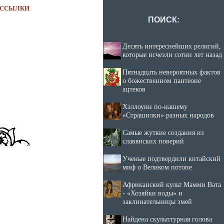
ССЫЛКИ
ПОИСК:
Десять интереснейших религий,
которые исчезли сотни лет назад
Пятнадцать невероятных фактов
о божественном пантеоне
ацтеков
Хэллоуин по-нашему
«Страшилки» разных народов
Самые жуткие создания из
славянских поверий
Ученые подтвердили китайский
миф о Великом потопе
Африканский культ Мамми Вата
- «Хозяйки воды» и
заклинательницы змей
Найдена скульптурная голова