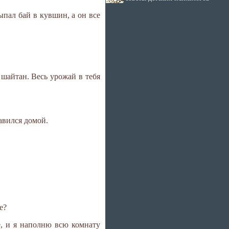
пал бай в кувшин, а он все
о шайтан. Весь урожай в тебя
авился домой.
е?
е, и я наполню всю комнату