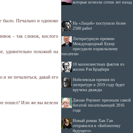
которые исчезли сотни лет назад
не было. Печально и одиноко
На «Лицей» поступило более
2500 работ
ливок - так сливок, кислого
Литературную премию
Международный Букер
присудили израильскому
ног, удивительно похожий на
писателю
10 малоизвестных фактов из
жизни Рэя Брэдбери
о и не печалиться, давай его
Нобелевская премия по
литературе в 2019 году будет
вручена дважды
Джоан Роулинг признали самой
я не пошел? Или же вы велели
богатой писательницей 2016
года
Новый роман Хан Ган
отправился в «Библиотеку
будущего»