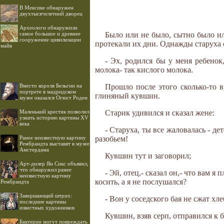
В Мексике обнаружен
двухтысячелетний дворец
Археологи обнаружили
самое большое и древнее
Было или не было, сытно было ил
сооружение цивилизации
протекали их дни. Однажды старуха 
майя
- Эх, родился бы у меня ребенок,
молока- так кислого молока.
Вместо короля Бельгии на
Прошло после этого сколько-то в
портрете в мадридском
глиняный кувшин.
музее оказался Огюст Роден
Маленький крестик позволил
Старик удивился и сказал жене:
узнать историю картины XV
века
- Старуха, ты все жаловалась - де
Ранее неизвестную картину
разобьем!
Рембрандта выставят в музее
Амстердама
Кувшин тут и заговорил;
Арт-дилер Ян Сикс объявил,
что обнаружил ранее
- Эй, отец,- сказал он,- что вам 
неизвестную картину
косить, а я не послушался?
Рембрандта
Завершающий штрих:
- Вон у соседского бая не сжат хле
последние картины
известных художников
Кувшин, взяв серп, отправился к 
Бактерии могут повреждать