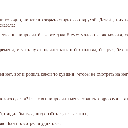
и голодно, но жили когда-то старик со старухой. Детей у них 
сказала:
 что ни попросил бы - все дала б ему: молока - так молока, с
ремени, и у старухи родился кто-то без головы, без рук, без 
тей нет, вот и родила какой-то кувшин! Чтобы не смотреть на нег
я плохого сделал? Разве вы попросили меня сходить за дровами, а 
б, сходил бы туда, подзаработал,- сказал отец.
баю. Бай посмотрел и удивился: