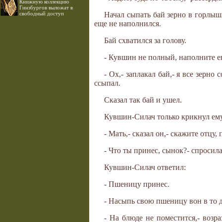
Книжную коллекцию
Гинзбургов выложат в
свободный доступ
Начал сыпать бай зерно в горлыш
еще не наполнился.
Бай схватился за голову.
- Кувшин не полный, наполните е
- Ох,- заплакал бай,- я все зерно
ссыпал.
Сказал так бай и ушел.
Кувшин-Силач только крикнул ему 
- Мать,- сказал он,- скажите отцу
- Что ты принес, сынок?- спросила
Кувшин-Силач ответил:
- Пшеницу принес.
- Насыпь свою пшеницу вон в то 
- На блюде не поместится,- возр