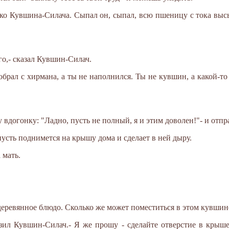
ко Кувшина-Силача. Сыпал он, сыпал, всю пшеницу с тока высы
го,- сказал Кувшин-Силач.
 собрал с хирмана, а ты не наполнился. Ты не кувшин, а какой-т
вдогонку: "Ладно, пусть не полный, я и этим доволен!"- и отпр
, пусть поднимется на крышу дома и сделает в ней дыру.
 мать.
деревянное блюдо. Сколько же может поместиться в этом кувшин
азил Кувшин-Силач.- Я же прошу - сделайте отверстие в крыш