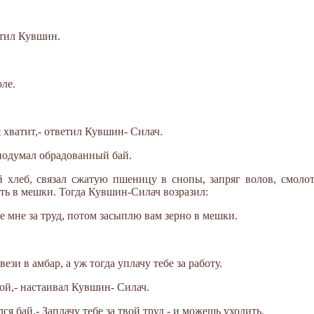
етил Кувшин.
ле.
я хватит,- ответил Кувшин- Силач.
 подумал обрадованный бай.
 хлеб, связал сжатую пшеницу в снопы, запряг волов, смолот
ать в мешки. Тогда Кувшин-Силач возразил:
те мне за труд, потом засыплю вам зерно в мешки.
ези в амбар, а уж тогда уплачу тебе за работу.
ной,- настаивал Кувшин- Силач.
лся бай.- Заплачу тебе за твой труд - и можешь уходить.