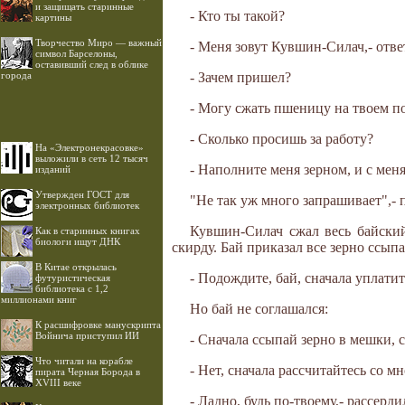
и защищать старинные
- Кто ты такой?
картины
Творчество Миро — важный
- Меня зовут Кувшин-Силач,- отв
символ Барселоны,
оставивший след в облике
города
- Зачем пришел?
- Могу сжать пшеницу на твоем по
- Сколько просишь за работу?
На «Электронекрасовке»
выложили в сеть 12 тысяч
- Наполните меня зерном, и с мен
изданий
Утвержден ГОСТ для
"Не так уж много запрашивает",-
электронных библиотек
Кувшин-Силач сжал весь байский
Как в старинных книгах
биологи ищут ДНК
скирду. Бай приказал все зерно ссып
В Китае открылась
- Подождите, бай, сначала уплати
футуристическая
библиотека с 1,2
миллионами книг
Но бай не соглашался:
К расшифровке манускрипта
Войнича приступил ИИ
- Сначала ссыпай зерно в мешки, св
Что читали на корабле
- Нет, сначала рассчитайтесь со м
пирата Черная Борода в
XVIII веке
- Ладно, будь по-твоему,- рассерди