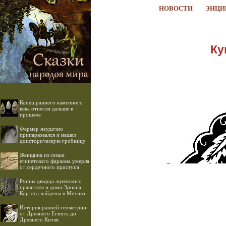
НОВОСТИ
ЭНЦИ
Ку
Конец раннего каменного
века отнесли дальше в
прошлое
Фермер неудачно
припарковался и нашел
доисторическую гробницу
Женщина из семьи
египетского фараона умерла
от сердечного приступа
Руины дворца ацтекского
правителя и дома Эрнана
Кортеса найдены в Мехико
История ранней геометрии:
от Древнего Египта до
Древнего Китая