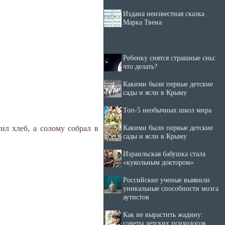
Издана неизвестная сказка
Марка Твена
Ребенку снятся страшные сны:
что делать?
Какими были первые детские
сады и ясли в Крыму
Топ-5 необычных школ мира
Какими были первые детские
ил хлеб, а солому собрал в
сады и ясли в Крыму
Израильская бабушка стала
«кукольным доктором»
Российские ученые выявили
уникальные способности мозга
аутистов
Как не вырастить жадину:
советы детских психологов