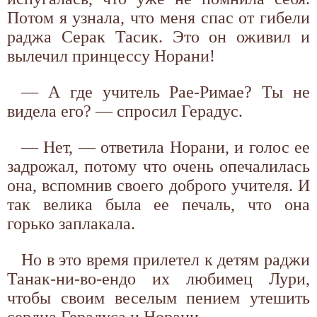
Потом я узнала, что меня спас от гибели
раджа Серак Тасик. Это он оживил и
вылечил принцессу Норани!
— А где учитель Рае-Римае? Ты не
видела его? — спросил Герадус.
— Нет, — ответила Норани, и голос ее
задрожал, потому что очень опечалилась
она, вспомнив своего доброго учителя. И
так велика была ее печаль, что она
горько заплакала.
Но в это время прилетел к детям раджи
Танак-ни-во-ендо их любимец Лури,
чтобы своим веселым пением утешить
сердца Герадуса и Норани.