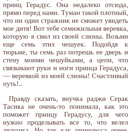
принц Герадус. Она недалеко отсюда,
прямо перед нами. Туман такой плотный,
что ни один стражник не сможет увидеть
мое дитя! Вот тебе семижильная веревка,
которую я свил из своей слюны. Возьми
еще семь этих чешуек. Подойдя к
тюрьме, ты семь раз потрешь ее дверь и
стену моими чешуйками, а цепи, что
связывают руки и ноги принца Герадуса,
— веревкой из моей слюны! Счастливый
путь!..
Правду сказать, внучка раджи Серак
Тасика не очень-то понимала, как это
поможет принцу Герадусу, для чего
нужно проделывать все то, что велел
дедушка. Но так как принцесса очень