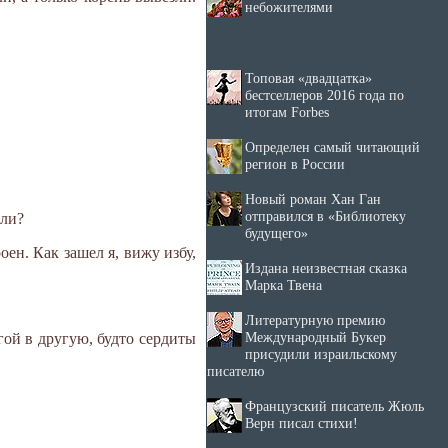
небожителями
Топовая «двадцатка»
бестселлеров 2016 года по
итогам Forbes
Определен самый читающий
регион в России
Новый роман Хан Ган
отправился в «Библиотеку
зли?
будущего»
оен. Как зашел я, вижу избу,
Издана неизвестная сказка
Марка Твена
Литературную премию
Международный Букер
ой в другую, будто сердиты
присудили израильскому
писателю
Французский писатель Жюль
Верн писал стихи!