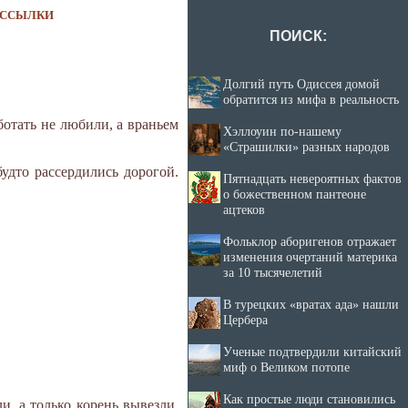
ССЫЛКИ
ПОИСК:
Долгий путь Одиссея домой
обратится из мифа в реальность
ботать не любили, а враньем
Хэллоуин по-нашему
«Страшилки» разных народов
удто рассердились дорогой.
Пятнадцать невероятных фактов
о божественном пантеоне
ацтеков
Фольклор аборигенов отражает
изменения очертаний материка
за 10 тысячелетий
В турецких «вратах ада» нашли
Цербера
Ученые подтвердили китайский
миф о Великом потопе
Как простые люди становились
ли, а только корень вывезли.