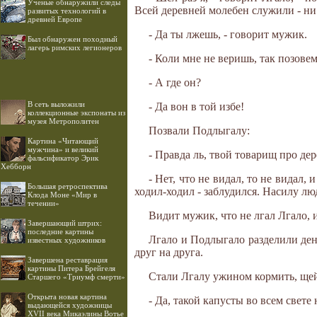
Ученые обнаружили следы
Всей деревней молебен служили - ни 
развитых технологий в
древней Европе
- Да ты лжешь, - говорит мужик.
Был обнаружен походный
лагерь римских легионеров
- Коли мне не веришь, так позовем
- А где он?
В сеть выложили
- Да вон в той избе!
коллекционные экспонаты из
музея Метрополитен
Позвали Подлыгалу:
Картина «Читающий
мужчина» и великий
- Правда ль, твой товарищ про дер
фальсификатор Эрик
Хебборн
- Нет, что не видал, то не видал, 
Большая ретроспектива
ходил-ходил - заблудился. Насилу лю
Клода Моне «Мир в
течении»
Видит мужик, что не лгал Лгало, 
Завершающий штрих:
последние картины
Лгало и Подлыгало разделили ден
известных художников
друг на друга.
Завершена реставрация
картины Питера Брейгеля
Стали Лгалу ужином кормить, щей 
Старшего «Триумф смерти»
Открыта новая картина
- Да, такой капусты во всем свете
выдающейся художницы
XVII века Микаэлины Вотье