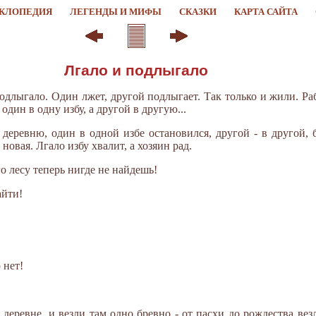
КЛОПЕДИЯ
ЛЕГЕНДЫ И МИФЫ
СКАЗКИ
КАРТА САЙТА
Лгало и подлыгало
одлыгало. Один лжет, другой подлыгает. Так только и жили. Ра
дин в одну избу, а другой в другую...
деревню, один в одной избе остановился, другой - в другой, б
новая. Лгало избу хвалит, а хозяин рад.
ого лесу теперь нигде не найдешь!
айти!
 нет!
о деревне, и везли там одно бревно - от пасхи до рождества вез