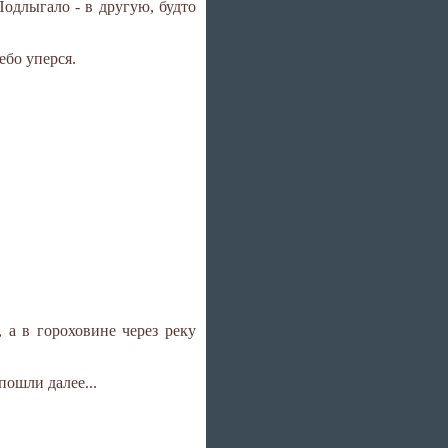
одлыгало - в другую, будто
ебо уперся.
, а в гороховине через реку
пошли далее...