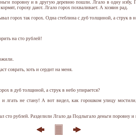
ньги поровну и в другую деревню пошли. Лгало в одну избу, П
кормят, гороху дают. Лгало горох похваливает. А хозяин рад.
дывал горох так горох. Одна стеблина с дуб толщиной, а струк в н
орить на сто рублей!
ожили.
аст соврать, хоть и сердит на меня.
орох в дуб толщиной, а струк в небо упирается?
л, и лгать не стану! А вот видел, как горошком улицу мостили
ал сто рублей. Разделили Лгало да Подлыгало деньги поровну и 