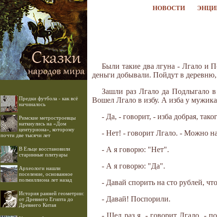
НОВОСТИ
ЭНЦИ
Были такие два лгуна - Лгало и П
деньги добывали. Пойдут в деревню, о
Зашли раз Лгало да Подлыгало в 
Предки футбола - как всё
Вошел Лгало в избу. А изба у мужика 
начиналось
- Да, - говорит, - изба добрая, так
Римские метростроевцы
наткнулись на «Дом
центуриона», которому
- Нет! - говорит Лгало. - Можно н
почти две тысячи лет
- А я говорю: "Нет".
В Ельце восстановили
старинные плитуары
- А я говорю: "Да".
Археологи нашли
поселение, основанное
полмиллиона лет назад
- Давай спорить на сто рублей, что
История ранней геометрии:
- Давай! Поспорили.
от Древнего Египта до
Древнего Китая
- Шел раз я, - говорит Лгало, - п