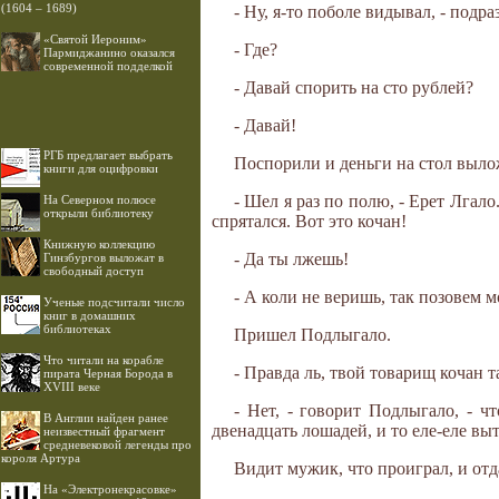
(1604 – 1689)
- Ну, я-то поболе видывал, - подр
«Святой Иероним»
- Где?
Пармиджанино оказался
современной подделкой
- Давай спорить на сто рублей?
- Давай!
РГБ предлагает выбрать
Поспорили и деньги на стол выло
книги для оцифровки
- Шел я раз по полю, - Ерет Лгало
На Северном полюсе
открыли библиотеку
спрятался. Вот это кочан!
Книжную коллекцию
- Да ты лжешь!
Гинзбургов выложат в
свободный доступ
- А коли не веришь, так позовем м
Ученые подсчитали число
книг в домашних
библиотеках
Пришел Подлыгало.
Что читали на корабле
- Правда ль, твой товарищ кочан 
пирата Черная Борода в
XVIII веке
- Нет, - говорит Подлыгало, - ч
В Англии найден ранее
двенадцать лошадей, и то еле-еле вы
неизвестный фрагмент
средневековой легенды про
короля Артура
Видит мужик, что проиграл, и отд
На «Электронекрасовке»