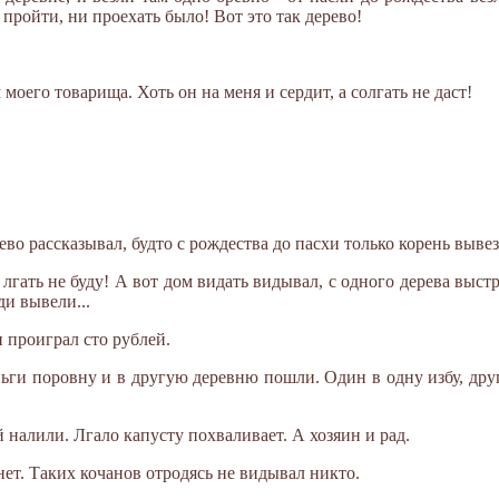
пройти, ни проехать было! Вот это так дерево!
 моего товарища. Хоть он на меня и сердит, а солгать не даст!
ево рассказывал, будто с рождества до пасхи только корень выве
и лгать не буду! А вот дом видать видывал, с одного дерева выстр
ди вывели...
и проиграл сто рублей.
ьги поровну и в другую деревню пошли. Один в одну избу, друг
налили. Лгало капусту похваливает. А хозяин и рад.
 нет. Таких кочанов отродясь не видывал никто.