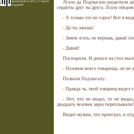
выложили в сеть 12 тысяч
Лгало да Подлыгало разделили де
изданий
сердиты друг на друга. Лгалу обедом 
- А только это не горох! Вот я ви
- Да ты лжешь!
- Зачем лгать; не веришь, давай сп
- Давай!
Поспорили. И деньги на стол выл
- Позовем моего товарища, он не д
Позвали Подлыгалу:
- Правда ль, твой товарищ видел г
- Нет, что не видал, то не вида
двадцать человек зараз переплывали!
Видит мужик, что проиграл, и отд