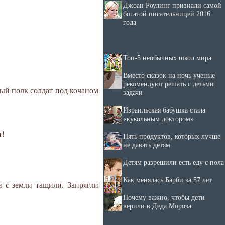
Джоан Роулинг признали самой
богатой писательницей 2016
года
Топ-5 необычных школ мира
Вместо сказок на ночь ученые
рекомендуют решать с детьми
елый полк солдат под кочаном
задачи
Израильская бабушка стала
«кукольным доктором»
т!
Пять продуктов, которых лучше
не давать детям
Детям разрешили есть еду с пола
Как менялась Барби за 57 лет
ан с земли тащили. Запрягли
Почему важно, чтобы дети
верили в Деда Мороза