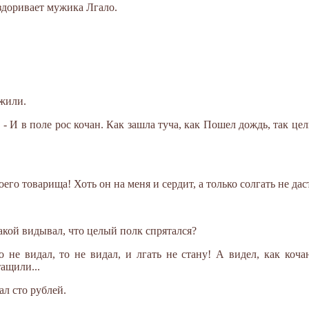
аздоривает мужика Лгало.
жили.
. - И в поле рос кочан. Как зашла туча, как Пошел дождь, так ц
оего товарища! Хоть он на меня и сердит, а только солгать не дас
такой видывал, что целый полк спрятался?
то не видал, то не видал, и лгать не стану! А видел, как коч
тащили...
ал сто рублей.