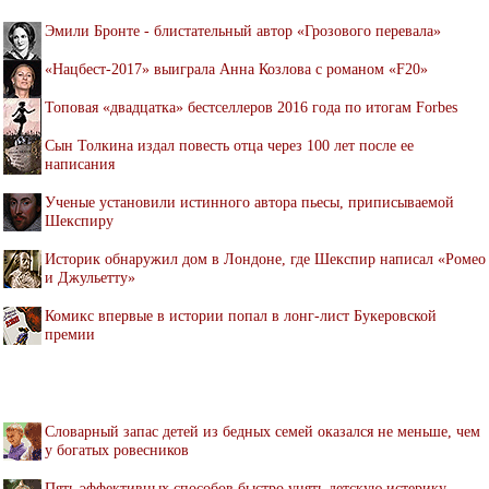
Эмили Бронте - блистательный автор «Грозового перевала»
«Нацбест-2017» выиграла Анна Козлова с романом «F20»
Топовая «двадцатка» бестселлеров 2016 года по итогам Forbes
Сын Толкина издал повесть отца через 100 лет после ее
написания
Ученые установили истинного автора пьесы, приписываемой
Шекспиру
Историк обнаружил дом в Лондоне, где Шекспир написал «Ромео
и Джульетту»
Комикс впервые в истории попал в лонг-лист Букеровской
премии
Словарный запас детей из бедных семей оказался не меньше, чем
у богатых ровесников
Пять эффективных способов быстро унять детскую истерику