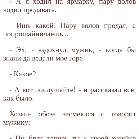
- А я ходил на ярмарку, пару волов
водил продавать.
- Ишь какой! Пару волов продал, а
попрошайничаешь...
- Эх, - вздохнул мужик, - когда бы
знали да ведали мое горе!
- Какое?
- А вот послушайте! - и рассказал все,
как было.
Хозяин обоза засмеялся и говорит
мужику:
- Ну, брат, теперь ты к своей хозяйке