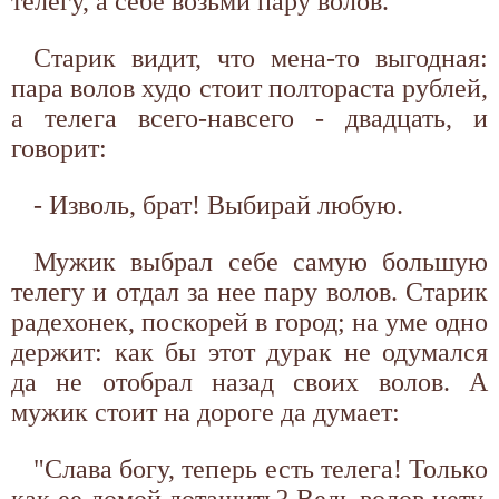
телегу, а себе возьми пару волов.
Старик видит, что мена-то выгодная:
пара волов худо стоит полтораста рублей,
а телега всего-навсего - двадцать, и
говорит:
- Изволь, брат! Выбирай любую.
Мужик выбрал себе самую большую
телегу и отдал за нее пару волов. Старик
радехонек, поскорей в город; на уме одно
держит: как бы этот дурак не одумался
да не отобрал назад своих волов. А
мужик стоит на дороге да думает:
"Слава богу, теперь есть телега! Только
как ее домой дотащить? Ведь волов нету,