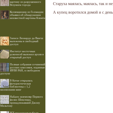
картину из разрушенного
Старуха маялась, маялась, так и н
Везувием города
А купец воротился домой и с день
Коллекционер из Голландии
объявил об обнаружении
неизвестной картины Климта
Записи Леонардо да Винчи
выложены в свободный
доступ
Институт восточных
рукописей выложил архив в
открытый доступ
Полные собрания сочинений
русских классиков, изданные
ИРЛИ РАН, в свободном
доступе
В Китае открылась
футуристическая
библиотека с 1,2
миллионами книг
Найден экземпляр Первого
фолио Шекспира,
принадлежавший Джону
Мильтону
РГБ предлагает выбрать