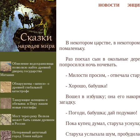
НОВОСТИ
ЭНЦИ
В некотором царстве, в некотором
помаленьку.
Раз поехал сын в окольные дере
Обмеление водохранилища
попросился ночь ночевать.
позволило найти древний
дворец государства
- Милости просим, - отвечала стар
Митанни
Обнаружены «записи» о
- Хорошо, бабушка!
древней глобальной
катастрофе
Вошел в избушку; она его накорм
Танцующие женщина и
загадку.
обезьяна: в Перу нашли
новые геоглифы
- Погоди, бабушка; дай подумаю!
Мост через реку Волхов
может быть самым древним
Пока купец думал, старуха уснула;
в России
Потерянный античный
Старуха услыхала шум, пробудилась
город Тенея найден