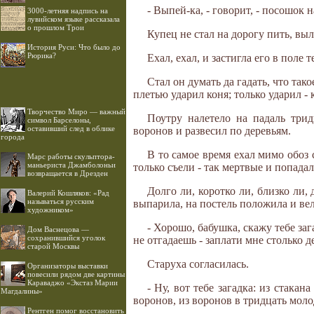
- Выпей-ка, - говорит, - посошок 
3000-летняя надпись на
лувийском языке рассказала
о прошлом Трои
Купец не стал на дорогу пить, вы
История Руси: Что было до
Рюрика?
Ехал, ехал, и застигла его в поле
Стал он думать да гадать, что тако
плетью ударил коня; только ударил - 
Творчество Миро — важный
Поутру налетело на падаль трид
символ Барселоны,
оставивший след в облике
воронов и развесил по деревьям.
города
В то самое время ехал мимо обоз 
Марс работы скульптора-
маньериста Джамболоньи
только съели - так мертвые и попада
возвращается в Дрезден
Долго ли, коротко ли, близко ли, 
Валерий Кошляков: «Рад
называться русским
выпарила, на постель положила и вели
художником»
- Хорошо, бабушка, скажу тебе заг
Дом Васнецова —
сохранившийся уголок
не отгадаешь - заплати мне столько д
старой Москвы
Старуха согласилась.
Организаторы выставки
повесили рядом две картины
Караваджо «Экстаз Марии
- Ну, вот тебе загадка: из стакан
Магдалины»
воронов, из воронов в тридцать моло
Рентген помог восстановить