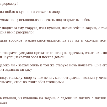
на дорожку!
лил пойло в кувшин и съехал со двора.
 темная ночь; остановился ночевать под открытым небом.
е поднесла ему старуха, взял кувшин, налил себе на ладонь, с той
коня вмиг разорвало!
цать воронов; наклевались-наелись, да тут же и околели вс
с товарами; увидали приказчики птиц на деревьях, взяли их - п
ли! Купец захватил обоз и поехал домой.
далеко ли - заехал опять к той же старухе ночь ночевать. Она е
т задавать загадку.
адку; только уговор лучше денег: коли отгадаешь - возьми у меня 
еньгами, сколько стоит обоз с товарами.
а в кувшин, из кувшина на ладонь, с ладони на плетку, с плетки
дцев.