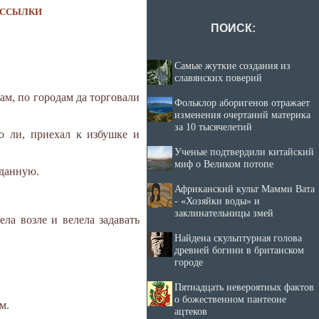
ССЫЛКИ
ПОИСК:
Самые жуткие создания из
славянских поверий
ам, по городам да торговали
Фольклор аборигенов отражает
изменения очертаний материка
за 10 тысячелетий
ко ли, приехал к избушке и
Ученые подтвердили китайский
миф о Великом потопе
аданную.
Африканский культ Мамми Вата
- «Хозяйки воды» и
заклинательницы змей
ла возле и велела задавать
Найдена скульптурная голова
древней богини в британском
городе
Пятнадцать невероятных фактов
о божественном пантеоне
м.
ацтеков