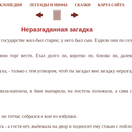
КЛОПЕДИЯ
ЛЕГЕНДЫ И МИФЫ
СКАЗКИ
КАРТА САЙТА
Неразгаданная загадка
 государстве жил-был старик; у него был сын. Ездили они по сел
вни торг вести. Ехал долго ли, коротко ли, близко ли, дале
уха, - только с тем уговором, чтоб ты загадал мне загадку неразг
ила-напоила, в бане выпарила, на постель положила, а сама се
 он тотчас собрался и вон из избушки.
 - а гостя нет, выбежала на двор и подносит ему стакан с пойло