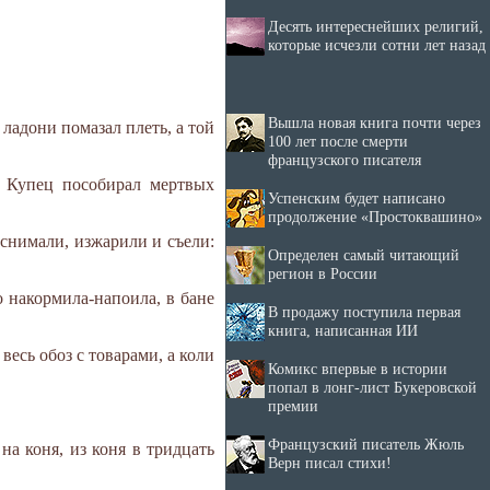
Десять интереснейших религий,
которые исчезли сотни лет назад
Вышла новая книга почти через
 ладони помазал плеть, а той
100 лет после смерти
французского писателя
е. Купец пособирал мертвых
Успенским будет написано
продолжение «Простоквашино»
оснимали, изжарили и съели:
Определен самый читающий
регион в России
го накормила-напоила, в бане
В продажу поступила первая
книга, написанная ИИ
весь обоз с товарами, а коли
Комикс впервые в истории
попал в лонг-лист Букеровской
премии
Французский писатель Жюль
 на коня, из коня в тридцать
Верн писал стихи!