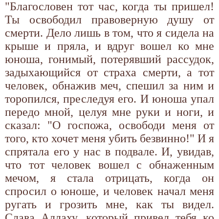
"Благословен тот час, когда ты пришел!
Ты освободил правоверную душу от
смерти. Дело лишь в том, что я сидела на
крыше и пряла, и вдруг вошел ко мне
юноша, гонимый, потерявший рассудок,
задыхающийся от страха смерти, а тот
человек, обнажив меч, cпешил за ним и
торопился, преследуя его. И юноша упал
передо мной, целуя мне руки и ноги, и
сказал: "О госпожа, освободи меня от
того, кто хочет меня убить безвинно!" И я
спрятала его у нас в подвале. И, увидав,
что тот человек вошел с обнаженным
мечом, я стала отрицать, когда он
спросил о юноше, и человек начал меня
ругать и грозить мне, как ты видел.
Слава Аллаху, который привел тебя ко