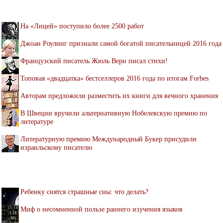
На «Лицей» поступило более 2500 работ
Джоан Роулинг признали самой богатой писательницей 2016 года
Французский писатель Жюль Верн писал стихи!
Топовая «двадцатка» бестселлеров 2016 года по итогам Forbes
Авторам предложили разместить их книги для вечного хранения
В Швеции вручили альтернативную Нобелевскую премию по
литературе
Литературную премию Международный Букер присудили
израильскому писателю
Ребенку снятся страшные сны: что делать?
Миф о несомненной пользе раннего изучения языков