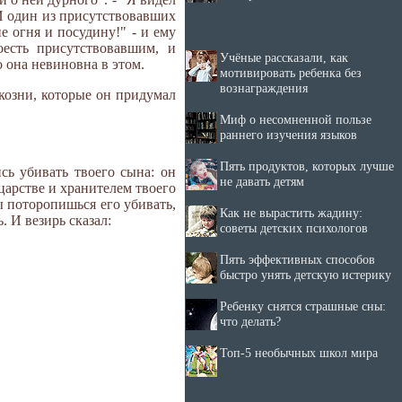
. И один из присутствовавших
е огня и посудину!" - и ему
есть присутствовавшим, и
Учёные рассказали, как
о она невиновна в этом.
мотивировать ребенка без
вознаграждения
козни, которые он придумал
Миф о несомненной пользе
раннего изучения языков
Пять продуктов, которых лучше
сь убивать твоего сына: он
не давать детям
царстве и хранителем твоего
ты поторопишься его убивать,
Как не вырастить жадину:
. И везирь сказал:
советы детских психологов
Пять эффективных способов
быстро унять детскую истерику
Ребенку снятся страшные сны:
что делать?
Топ-5 необычных школ мира