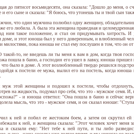
ая до пятисот восьмидесяти, она сказала: "Дошло до меня, о с
 и его сыне и сказала: "Я боюсь, что утонешь ты и твой сын так
ужчин, что один мужчина полюбил одну женщину, обладательницу
оже его любила. А была эта женщина праведная и целомудренна
 над ним такое положение, и стал он придумывать хитрость. 
м доме, и этот юноша был у него доверенным, и влюбленный чел
 милостями, пока юноша не стал ему послушен в том, что он от 
 такой-то, не введешь ли ты меня к вам в дом, когда твоя гос
ожа пошла в баню, а господин его ушел в лавку, юноша пришел к 
е, что было в доме. А этот возлюбленный твердо решился подстр
подойдя к постели ее мужа, вылил его на постель, когда юноша 
.
л муж этой женщины и подошел к постели, чтобы отдохнуть,
мотрев на жидкость, подумал про себя, что это - мужское семя. 
госпожа?" - и юноша ответил: "Она пошла в баню и сейчас вер
долела мысль, что это - мужское семя, и он сказал юноше: "Сту
ил к ней и побил ее жестоким боем, а затем он скрутил ей р
бежали к ней, и женщина сказала: "Этот человек хочет меня зар
жа и сказали ему: "Нет тебе к ней пути, и ты либо разведис
е, и она - наша соседка уже долгое время, и мы никогда не знал