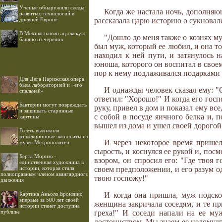
Ученые обнаружили следы
Когда же настала ночь, дополняющ
развитых технологий в
древней Европе
рассказала царю историю о сукновале
В Мехико нашли ацтекскую
"Дошло до меня также о кознях м
башню из черепов
был муж, который ее любил, и она т
находил к ней пути, и затянулось
юноша, которого он воспитал в свое
пор к нему подлаживался подарками и
Для Дега Парижская опера
была лабораторией и «его
И однажды человек сказал ему: "О
спальней»
ответил: "Хорошо!" И когда его госп
Бактерии могут повреждать
руку, привел в дом и показал ему вс
и защищать старинные
с собой в посуде яичного белка и, 
картины
вышел из дома и ушел своей дорогой
В сеть выложили
коллекционные экспонаты из
И через некоторое время прише
музея Метрополитен
сырость, и коснулся ее рукой и, пос
Берта Моризо -
взором, он спросил его: "Где твоя 
единственная художница в
истории, которая стала
своем предположении, и его разум о
полноправным членом авангардного
твою госпожу!"
движения
Картина Аньоло Бронзино
И когда она пришла, муж подскоч
впервые за 500 лет своей
женщина закричала соседям, и те при
истории станет доступна
публике
греха!" И соседи напали на ее му
достоинством. Мы знаем ее целомудри