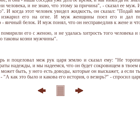
ни человека, и не знаю, что этому за причина", - сказал ее муж
". И когда этот человек увидел жидкость, он сказал: "Подай мн
и изжарил его на огне. И муж женщины поел его и дал по
 - яичный белок. И муж понял, что он несправедлив к жене и чт
помирили его с женою, и не удалась хитрость того человека и 
то таковы козни мужчины".
рь и поцеловал меж рук царя землю и сказал ему: "Не торопи
раты надежды, и мы надеемся, что он будет сокровищем в твоем 
, может быть, у него есть доводы, которые он выскажет, а если 
- "А как это было и какова его история, о везирь?" - спросил царь