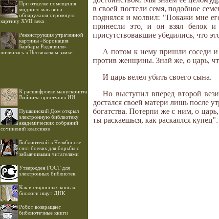
При отделке помещения
в своей постели семя, подобное семе
модного магазина
обнаружили огромную
поднялся и молвил: "Покажи мне его
картину XVII века
принесли это, и он взял белок 
присутствовавшие убедились, что это
Реконструкция утраченной
картины «Коронация
Барбары Радзивилл»
А потом к нему пришли соседи и 
появилась в Несвижском замке
против женщины. Знай же, о царь, ч
И царь велел убить своего сына.
К расшифровке манускрипта
Но выступил вперед второй вези
Войнича приступил ИИ
достался своей матери лишь после ут
богатства. Потерпи же с ним, о царь
Пушкинский Дом открыл
электронную библиотеку
ты раскаешься, как раскаялся купец". 
академических собраний
сочинений классиков
Библиотекой в Челябинске
снят боевик для борьбы с
забывчивыми читателями
Утвержден ГОСТ для
электронных библиотек
Как в старинных книгах
биологи ищут ДНК
Робот возвращает
библиотечные книги