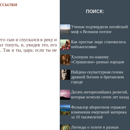
ССЫЛКИ
ПОИСК:
Ученые подтвердили китайский
миф о Великом потопе
го сын и спускался в реку и
Как простые люди становились
л тонуть, и, увидев это, его
небожителями
. Так и ты, царь: если ты не
Хэллоуин по-нашему
«Страшилки» разных народов
Найдена скульптурная голова
древней богини в британском
городе
Десять интереснейших религий,
которые исчезли сотни лет назад
Фольклор аборигенов отражает
изменения очертаний материка
за 10 тысячелетий
Легенды о золоте в разных