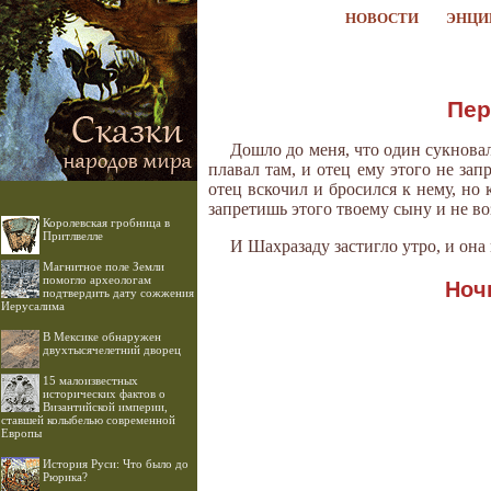
НОВОСТИ
ЭНЦИ
Пер
Дошло до меня, что один сукновал
плавал там, и отец ему этого не запр
отец вскочил и бросился к нему, но к
запретишь этого твоему сыну и не воз
Королевская гробница в
Притлвелле
И Шахразаду застигло утро, и она
Магнитное поле Земли
помогло археологам
Ноч
подтвердить дату сожжения
Иерусалима
В Мексике обнаружен
двухтысячелетний дворец
15 малоизвестных
исторических фактов о
Византийской империи,
ставшей колыбелью современной
Европы
История Руси: Что было до
Рюрика?