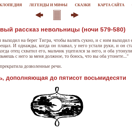
КЛОПЕДИЯ
ЛЕГЕНДЫ И МИФЫ
СКАЗКИ
КАРТА САЙТА
вый рассказ невольницы (ночи 579-580)
 выходил на берег Тигра, чтобы валять сукно, и с ним выходил е
ещал. И однажды, когда он плавал, у него устали руки, и он ста
огда отец схватил его, мальчик уцепился за него, и оба утонули
ьмешь с него за меня должное, то боюсь, что вы оба утонете..."
 прекратила дозволенные речи.
ь, дополняющая до пятисот восьмидесяти