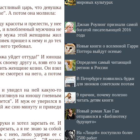
мировых культурах
частливый царь, что девушка
же". А потом она молвила:
 красоты и прелести, у нее
Джоан Роулинг признали самой
я, и влюбленный мужчина не
богатой писательницей 2016
И у мужа этой женщины жил
года
овек пришел к нему и до тех
Новые книги о вселенной Гарри
него требовал.
Поттера выйдут осенью
пожа уйдет оттуда!" И юноша
Определен самый читающий
своему другу и, взяв его за
регион в России
оить женщине козни. Он взял
не смотрел на него, а потом
В Петербурге появились будки
для звонков советским поэтам
 и увидел на ней какую-то
9 причин, почему полезно
И, взглянув на юношу гневным
читать детям книги
нется". И муж ее уверился в
пай же сию минуту и приведи
Новый роман Хан Ган
отправился в «Библиотеку
будущего»
уки и хотел зарезать ее. И
езать, а я не знаю за собой
На «Лицей» поступило более
ь с нею, либо удержи ее с
2500 работ
и о ней дурного". - "Я видел