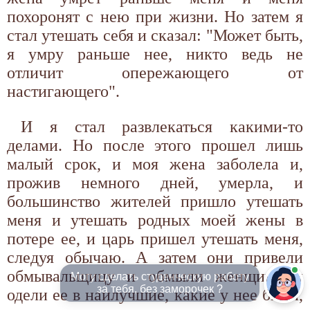
похоронят с нею при жизни. Но затем я
стал утешать себя и сказал: "Может быть,
я умру раньше нее, никто ведь не
отличит опережающего от
настигающего".
И я стал развлекаться какими-то
делами. Но после этого прошел лишь
малый срок, и моя жена заболела и,
прожив немного дней, умерла, и
большинство жителей пришло утешать
меня и утешать родных моей жены в
потере ее, и царь пришел утешать меня,
следуя обычаю. А затем они привели
обмывальщицу и обмыли женщину и
Могу сделать студенческую работу
за тебя, без заморочек ?
одели ее в наилучшие, какие у нее были,