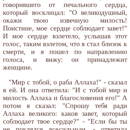
говорившего от печального сердца,
который восклицал: "О великодушный,
окажи твою извечную милость!
Поистине, мое сердце соблюдает завет!"
И мое сердце взлетело, услышав этот
голос, таким взлетом, что я стал близок к
смерти, и я пошел по направлению
голоса, и вижу: он принадлежит
женщине.
"Мир с тобой, о раба Аллаха!" - сказал
я ей. И она ответила: "И с тобой мир и
милость Аллаха и благословения его!" А
потом я сказал: "Спрошу тебя ради
Аллаха великого: каков завет, который
соблюдает твое сердце?" - "Если бы ты
не поклялся всесильным, - ответила