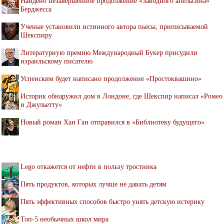
Найдено незавершенное продолжение «Заводного апельсина»
Берджесса
Ученые установили истинного автора пьесы, приписываемой
Шекспиру
Литературную премию Международный Букер присудили
израильскому писателю
Успенским будет написано продолжение «Простоквашино»
Историк обнаружил дом в Лондоне, где Шекспир написал «Ромео
и Джульетту»
Новый роман Хан Ган отправился в «Библиотеку будущего»
Lego откажется от нефти в пользу тростника
Пять продуктов, которых лучше не давать детям
Пять эффективных способов быстро унять детскую истерику
Топ-5 необычных школ мира