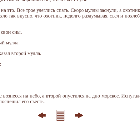
а это. Все трое улеглись спать. Скоро муллы заснули, а охотник
ахло так вкусно, что охотник, недолго раздумывая, съел и похлеб
 свои сны.
ый мулла.
казал второй мулла.
:
ас вознесся на небо, а второй опустился на дно морское. Испугалс
поспешил его съесть.