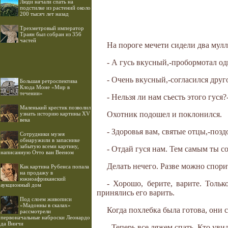
Люди начали спать на
подстилке из растений около
200 тысяч лет назад
Трехметровый император
Траян был собран из 356
частей
На пороге мечети сидели два мулл
- А гусь вкусный,-пробормотал од
- Очень вкусный,-согласился друг
Большая ретроспектива
Клода Моне «Мир в
течении»
- Нельзя ли нам съесть этого гуся
Маленький крестик позволил
Охотник подошел и поклонился.
узнать историю картины XV
века
- Здоровья вам, святые отцы,-позд
Cотрудники музея
обнаружили в запаснике
забытую всеми картину,
- Отдай гуся нам. Тем самым ты с
написанную Отто ван Вееном
Делать нечего. Разве можно спор
Как картина Рубенса попала
на продажу в
южноафриканский
- Хорошо, берите, варите. Тольк
аукционный дом
принялись его варить.
Под слоем живописи
«Мадонны в скалах»
Когда похлебка была готова, они 
рассмотрели
первоначальные наброски Леонардо
да Винчи
- Теперь все ляжем спать. Кто уви