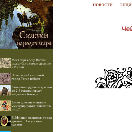
НОВОСТИ
ЭНЦИ
Че
Мост через реку Волхов
может быть самым древним
в России
Потерянный античный
город Тенея найден
Каменные орудия возрастом
до 2,4 миллионов лет
найдены в Алжире
Зачем древние египтяне
мумифицировали миллионы
птиц?
В Эфиопии раскопали город
древнего Аксумского
царства