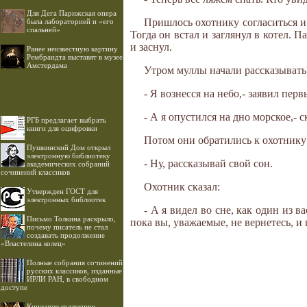
Для Дега Парижская опера
Пришлось охотнику согласиться и н
была лабораторией и «его
спальней»
Тогда он встал и заглянул в котел. П
и заснул.
Ранее неизвестную картину
Рембрандта выставят в музее
Амстердама
Утром муллы начали рассказывать
- Я вознесся на небо,- заявил перв
- А я опустился на дно морское,- с
РГБ предлагает выбрать
книги для оцифровки
Потом они обратились к охотнику
Пушкинский Дом открыл
электронную библиотеку
- Ну, рассказывай свой сон.
академических собраний
сочинений классиков
Охотник сказал:
Утвержден ГОСТ для
электронных библиотек
- А я видел во сне, как один из в
Письмо Толкина раскрыло,
пока вы, уважаемые, не вернетесь, и 
почему писатель не стал
создавать продолжение
«Властелина колец»
Полные собрания сочинений
русских классиков, изданные
ИРЛИ РАН, в свободном
доступе
Книжную коллекцию