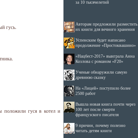
за 10 тысячелетий
Авторам предложили разместить
ый гусь.
их книги для вечного хранения
Успенским будет написано
продолжение «Простоквашино»
«Нацбест-2017» выиграла Анна
тника.
Козлова с романом «F20»
Ученые обнаружили самую
древнюю сказку
На «Лицей» поступило более
2500 работ
Вышла новая книга почти через
100 лет после смерти
лы положили гуся в котел и
французского писателя
9 причин, почему полезно
читать детям книги