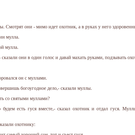
ы. Смотрят они - мимо идет охотник, а в руках у него здоровенн
ин мулла.
ой мулла.
?- сказали они в один голос и давай махать руками, подзывать охо
оровался он с муллами.
овершишь богоугодное дело,- сказали муллы.
ить со святыми муллами?
о будем есть гуся вместе,- сказал охотник и отдал гуся. Мул
сказали охотнику:
дит самый хороший сон, тот и съест гуся.