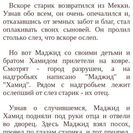
Вскоре старик возвратился из Мекки.
Узнав обо всем, он очень опечалился и,
отказавшись от земных забот и благ, стал
оплакивать своих сыновей. Он пролил
столько слез, что вскоре ослеп.
Но вот Маджид со своими детьми и
братом Хамидом прилетели на ковре.
Смотрят - город разрушен, а на
надгробьях написано "Маджид" и
"Хамид". Рядом с надгробьем лежит
ослепший от слез старик - их отец.
Узнав о случившемся, Маджид и
Хамид подняли под руки отца и отвели
во дворец. Здесь Маджид взял посох,
провел по глазам старика, и тот прозрел.