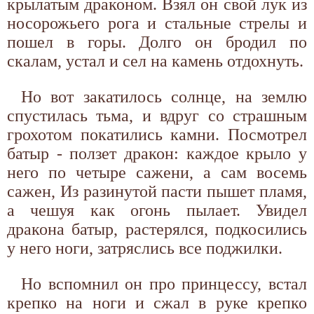
крылатым драконом. Взял он свой лук из
носорожьего рога и стальные стрелы и
пошел в горы. Долго он бродил по
скалам, устал и сел на камень отдохнуть.
Но вот закатилось солнце, на землю
спустилась тьма, и вдруг со страшным
грохотом покатились камни. Посмотрел
батыр - ползет дракон: каждое крыло у
него по четыре сажени, а сам восемь
сажен, Из разинутой пасти пышет пламя,
а чешуя как огонь пылает. Увидел
дракона батыр, растерялся, подкосились
у него ноги, затряслись все поджилки.
Но вспомнил он про принцессу, встал
крепко на ноги и сжал в руке крепко