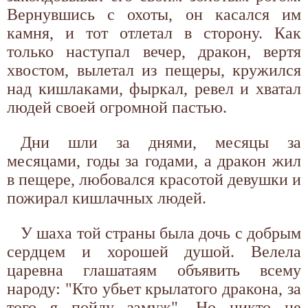
Вернувшись с охоты, он касался им
камня, и тот отлетал в сторону. Как
только наступал вечер, дракон, вертя
хвостом, вылетал из пещеры, кружился
над кишлаками, фыркал, ревел и хватал
людей своей огромной пастью.
Дни шли за днями, месяцы за
месяцами, годы за годами, а дракон жил
в пещере, любовался красотой девушки и
пожирал кишлачных людей.
У шаха той страны была дочь с добрым
сердцем и хорошей душой. Велела
царевна глашатаям объявить всему
народу: "Кто убьет крылатого дракона, за
того я пойду замуж". Но никто не