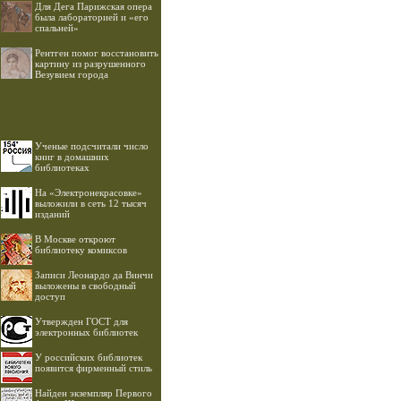
Для Дега Парижская опера
была лабораторией и «его
спальней»
Рентген помог восстановить
картину из разрушенного
Везувием города
Ученые подсчитали число
книг в домашних
библиотеках
На «Электронекрасовке»
выложили в сеть 12 тысяч
изданий
В Москве откроют
библиотеку комиксов
Записи Леонардо да Винчи
выложены в свободный
доступ
Утвержден ГОСТ для
электронных библиотек
У российских библиотек
появится фирменный стиль
Найден экземпляр Первого