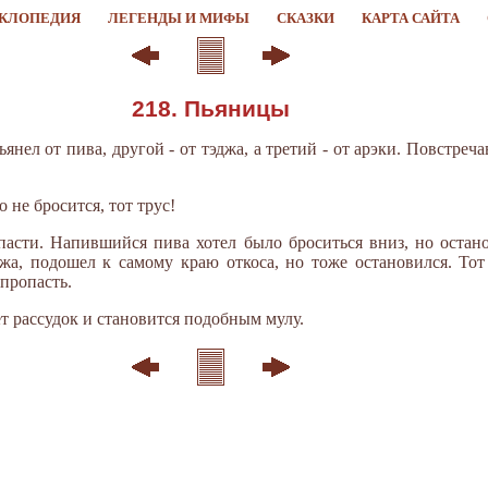
КЛОПЕДИЯ
ЛЕГЕНДЫ И МИФЫ
СКАЗКИ
КАРТА САЙТА
218. Пьяницы
нел от пива, другой - от тэджа, а третий - от арэки. Повстреч
 не бросится, тот трус!
асти. Напившийся пива хотел было броситься вниз, но остано
джа, подошел к самому краю откоса, но тоже остановился. Тот
пропасть.
т рассудок и становится подобным мулу.