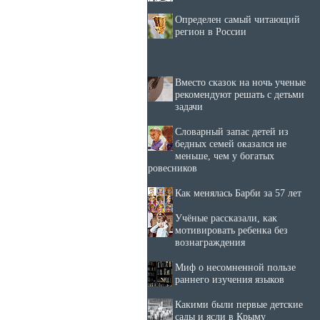
Определен самый читающий
регион в России
Вместо сказок на ночь ученые
рекомендуют решать с детьми
задачи
Словарный запас детей из
бедных семей оказался не
меньше, чем у богатых
ровесников
Как менялась Барби за 57 лет
Учёные рассказали, как
мотивировать ребенка без
вознаграждения
Миф о несомненной пользе
раннего изучения языков
Какими были первые детские
сады и ясли в Крыму