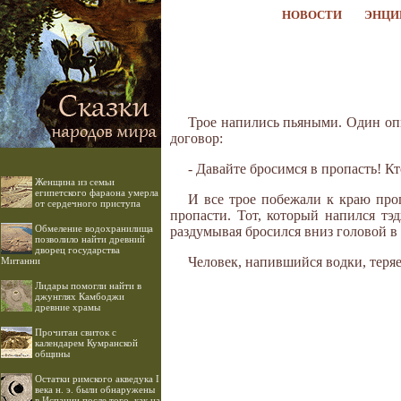
НОВОСТИ
ЭНЦИ
Трое напились пьяными. Один опья
договор:
- Давайте бросимся в пропасть! Кто
Женщина из семьи
египетского фараона умерла
И все трое побежали к краю проп
от сердечного приступа
пропасти. Тот, который напился тэ
Обмеление водохранилища
раздумывая бросился вниз головой в 
позволило найти древний
дворец государства
Человек, напившийся водки, теряе
Митанни
Лидары помогли найти в
джунглях Камбоджи
древние храмы
Прочитан свиток с
календарем Кумранской
общины
Остатки римского акведука I
века н. э. были обнаружены
в Испании после того, как на