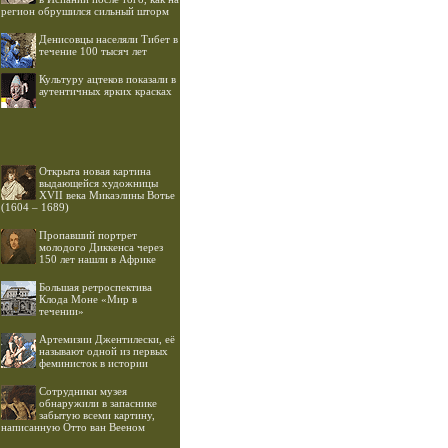
регион обрушился сильный шторм
Денисовцы населяли Тибет в
течение 100 тысяч лет
Культуру ацтеков показали в
аутентичных ярких красках
Открыта новая картина
выдающейся художницы
XVII века Микаэлины Вотье
(1604 – 1689)
Пропавший портрет
молодого Диккенса через
150 лет нашли в Африке
Большая ретроспектива
Клода Моне «Мир в
течении»
Артемизии Джентилески, её
называют одной из первых
феминисток в истории
Cотрудники музея
обнаружили в запаснике
забытую всеми картину,
написанную Отто ван Вееном