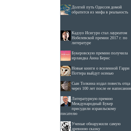
Долгий путь Одиссея домой
обратится из мифа в реальность
Кадзуо Исигуро стал лауреатом
Нобелевской премии 2017 г. по
литературе
Букеровскую премию получила
ирландка Анна Бернс
Новые книги о вселенной Гарри
Поттера выйдут осенью
Сын Толкина издал повесть отца
через 100 лет после ее написания
Литературную премию
Международный Букер
присудили израильскому
писателю
Ученые обнаружили самую
древнюю сказку