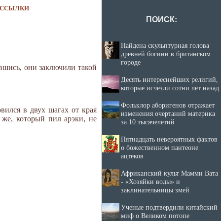
ССЫЛКИ
ПОИСК:
Найдена скульптурная голова
древней богини в британском
городе
авшись, они заключили такой
Десять интереснейших религий,
которые исчезли сотни лет назад
Фольклор аборигенов отражает
вился в двух шагах от края
изменения очертаний материка
 же, который пил арэки, не
за 10 тысячелетий
Пятнадцать невероятных фактов
о божественном пантеоне
ацтеков
Африканский культ Мамми Вата
- «Хозяйки воды» и
заклинательницы змей
Ученые подтвердили китайский
миф о Великом потопе