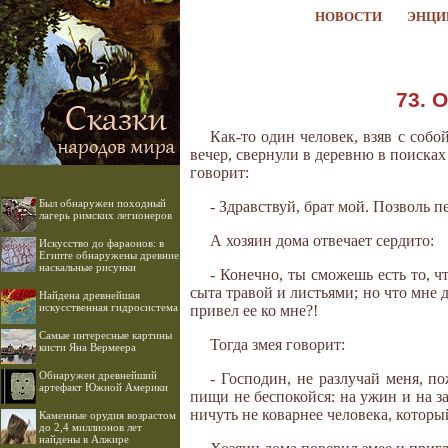
НОВОСТИ
ЭНЦИ
73. 
Как-то один человек, взяв с собо
вечер, свернули в деревню в поиска
говорит:
Был обнаружен походный
- Здравствуй, брат мой. Позволь п
лагерь римских легионеров
А хозяин дома отвечает сердито:
Искусство до фараонов: в
Египте обнаружены древние
наскальные рисунки
- Конечно, ты сможешь есть то, ч
сыта травой и листьями; но что мне д
Найдена древнейшая
искусственная гидросистема
привел ее ко мне?!
Самые интересные картины
Тогда змея говорит:
кисти Яна Вермеера
Обнаружен древнейший
- Господин, не разлучай меня, п
артефакт Южной Америки
пищи не беспокойся: на ужин и на зав
ничуть не коварнее человека, которы
Каменные орудия возрастом
до 2,4 миллионов лет
найдены в Алжире