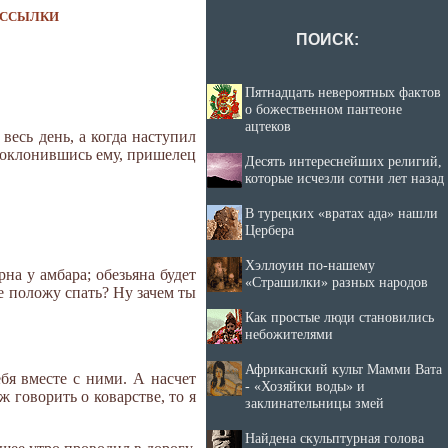
ССЫЛКИ
ПОИСК:
Пятнадцать невероятных фактов
о божественном пантеоне
ацтеков
весь день, а когда наступил
 поклонившись ему, пришелец
Десять интереснейших религий,
которые исчезли сотни лет назад
В турецких «вратах ада» нашли
Цербера
Хэллоуин по-нашему
рна у амбара; обезьяна будет
«Страшилки» разных народов
де положу спать? Ну зачем ты
Как простые люди становились
небожителями
Африканский культ Мамми Вата
бя вместе с ними. А насчет
- «Хозяйки воды» и
ж говорить о коварстве, то я
заклинательницы змей
Найдена скульптурная голова