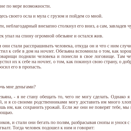
 мне по мере возможности.
здесь своего осла и мула с грузом и пойдем со мной.
и, неблагодарный внезапно столкнул его вниз, а сам, завладев 
век упал на спину огромной обезьяне и остался жив.
и они стали расспрашивать человека, откуда он и что с ним случ
стил к себе в дом на ночлег. Обезьяна вспомнила о том, как хоро
товарищи подняли человека и понесли в свое логовище. Там че
пустил их к себе на ночлег, о том, как покинул свою страну, о до
осил его в пропасть.
очь мне деньгами?
езьяна, - я не стану обещать то, чего не могу сделать. Однако я 
, и я со своими родственниками могу доставить им много хлоп
жешь им, как сохранить урожай. Если же они не поверят тебе, мы
омощью.
иков, и стали они бегать по полям, разбрасывая снопы и унося с
валт. Тогда человек подошел к ним и говорит: