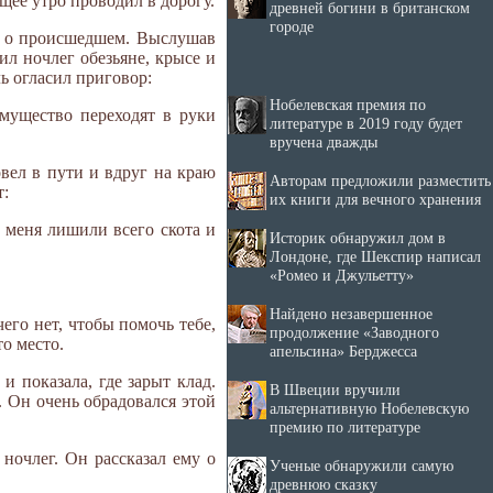
щее утро проводил в дорогу.
древней богини в британском
городе
му о происшедшем. Выслушав
ил ночлег обезьяне, крысе и
ь огласил приговор:
Нобелевская премия по
имущество переходят в руки
литературе в 2019 году будет
вручена дважды
вел в пути и вдруг на краю
Авторам предложили разместить
т:
их книги для вечного хранения
с, меня лишили всего скота и
Историк обнаружил дом в
Лондоне, где Шекспир написал
«Ромео и Джульетту»
Найдено незавершенное
его нет, чтобы помочь тебе,
продолжение «Заводного
то место.
апельсина» Берджесса
и показала, где зарыт клад.
В Швеции вручили
. Он очень обрадовался этой
альтернативную Нобелевскую
премию по литературе
 ночлег. Он рассказал ему о
Ученые обнаружили самую
древнюю сказку