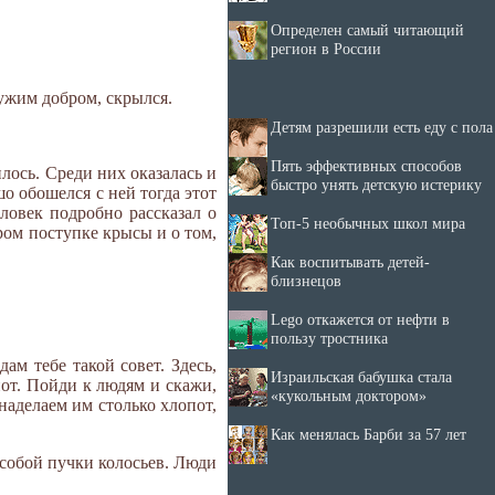
Определен самый читающий
регион в России
чужим добром, скрылся.
Детям разрешили есть еду с пола
Пять эффективных способов
илось. Среди них оказалась и
быстро унять детскую истерику
шо обошелся с ней тогда этот
ловек подробно рассказал о
Топ-5 необычных школ мира
бром поступке крысы и о том,
Как воспитывать детей-
близнецов
Lego откажется от нефти в
пользу тростника
дам тебе такой совет. Здесь,
Израильская бабушка стала
от. Пойди к людям и скажи,
«кукольным доктором»
 наделаем им столько хлопот,
Как менялась Барби за 57 лет
 собой пучки колосьев. Люди