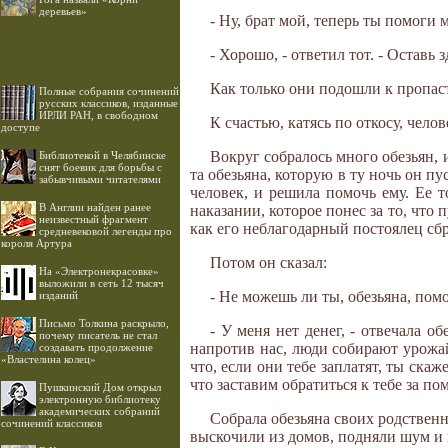
деревьев»
- Ну, брат мой, теперь ты помоги
- Хорошо, - ответил тот. - Оставь 
Как только они подошли к пропаст
Полные собрания сочинений
русских классиков, изданные
ИРЛИ РАН, в свободном
К счастью, катясь по откосу, чело
доступе
Вокруг собралось много обезьян, 
Библиотекой в Челябинске
снят боевик для борьбы с
та обезьяна, которую в ту ночь он пу
забывчивыми читателями
человек, и решила помочь ему. Ее 
В Англии найден ранее
наказании, которое понес за то, что 
неизвестный фрагмент
как его неблагодарный постоялец сбр
средневековой легенды про
короля Артура
Потом он сказал:
На «Электронекрасовке»
выложили в сеть 12 тысяч
- Не можешь ли ты, обезьяна, пом
изданий
Письмо Толкина раскрыло,
- У меня нет денег, - отвечала об
почему писатель не стал
напротив нас, люди собирают урожай
создавать продолжение
«Властелина колец»
что, если они тебе заплатят, ты ска
что заставим обратиться к тебе за п
Пушкинский Дом открыл
электронную библиотеку
академических собраний
Собрала обезьяна своих родственн
сочинений классиков
выскочили из домов, подняли шум и г