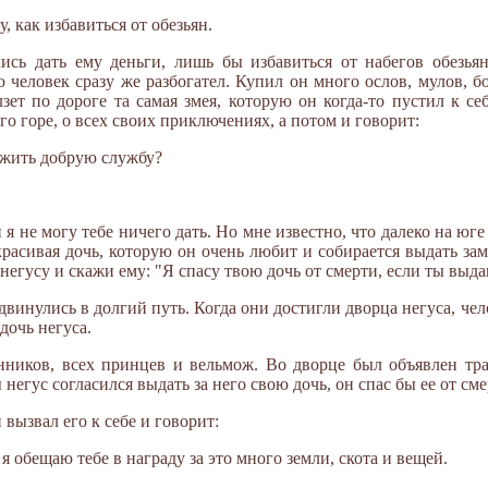
у, как избавиться от обезьян.
лись дать ему деньги, лишь бы избавиться от набегов обезья
то человек сразу же разбогател. Купил он много ослов, мулов, 
лзет по дороге та самая змея, которую он когда-то пустил к се
го горе, о всех своих приключениях, а потом и говорит:
лужить добрую службу?
и я не могу тебе ничего дать. Но мне известно, что далеко на юге
красивая дочь, которую он очень любит и собирается выдать зам
 негусу и скажи ему: "Я спасу твою дочь от смерти, если ты выда
двинулись в долгий путь. Когда они достигли дворца негуса, чел
дочь негуса.
нников, всех принцев и вельмож. Во дворце был объявлен тра
ы негус согласился выдать за него свою дочь, он спас бы ее от сме
 вызвал его к себе и говорит:
 я обещаю тебе в награду за это много земли, скота и вещей.