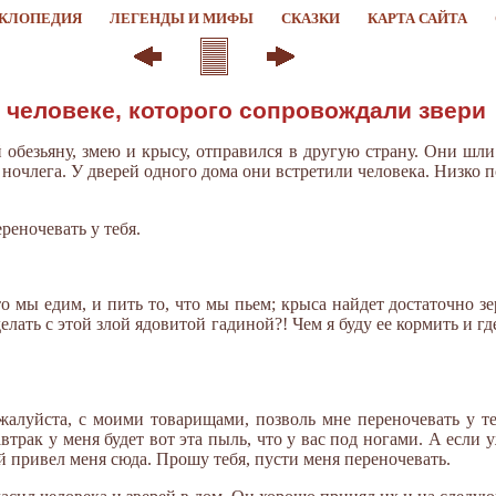
КЛОПЕДИЯ
ЛЕГЕНДЫ И МИФЫ
СКАЗКИ
КАРТА САЙТА
О человеке, которого сопровождали звери
й обезьяну, змею и крысу, отправился в другую страну. Они шли 
х ночлега. У дверей одного дома они встретили человека. Низко
ереночевать у тебя.
то мы едим, и пить то, что мы пьем; крыса найдет достаточно зе
елать с этой злой ядовитой гадиной?! Чем я буду ее кормить и г
ожалуйста, с моими товарищами, позволь мне переночевать у те
трак у меня будет вот эта пыль, что у вас под ногами. А если у
й привел меня сюда. Прошу тебя, пусти меня переночевать.