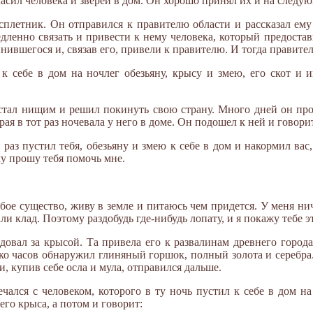
асил человека и зверей в дом. Он хорошо принял их и на следую
 сплетник. Он отправился к правителю области и рассказал е
едленно связать и привести к нему человека, который предостав
ившегося и, связав его, привели к правителю. И тогда правител
л к себе в дом на ночлег обезьяну, крысу и змею, его скот и 
 стал нищим и решил покинуть свою страну. Много дней он про
ая в тот раз ночевала у него в доме. Он подошел к ней и говори
от раз пустил тебя, обезьяну и змею к себе в дом и накормил ва
у прошу тебя помочь мне.
абое существо, живу в земле и питаюсь чем придется. У меня нич
али клад. Поэтому раздобудь где-нибудь лопату, и я покажу тебе э
овал за крысой. Та привела его к развалинам древнего города 
ько часов обнаружил глиняный горшок, полный золота и серебра
и, купив себе осла и мула, отправился дальше.
чался с человеком, которого в ту ночь пустил к себе в дом на
 его крыса, а потом и говорит: