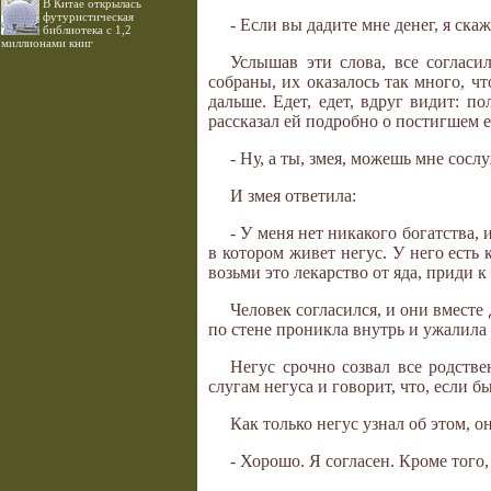
В Китае открылась
футуристическая
- Если вы дадите мне денег, я скаж
библиотека с 1,2
миллионами книг
Услышав эти слова, все согласи
собраны, их оказалось так много, ч
дальше. Едет, едет, вдруг видит: по
рассказал ей подробно о постигшем е
- Ну, а ты, змея, можешь мне сос
И змея ответила:
- У меня нет никакого богатства, 
в котором живет негус. У него есть 
возьми это лекарство от яда, приди к
Человек согласился, и они вместе 
по стене проникла внутрь и ужалила 
Негус срочно созвал все родстве
слугам негуса и говорит, что, если б
Как только негус узнал об этом, он
- Хорошо. Я согласен. Кроме того,