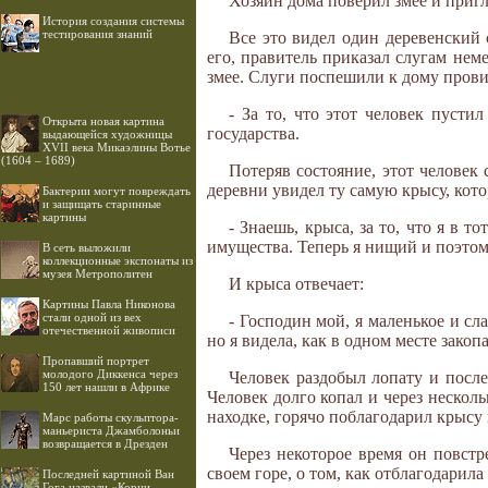
Хозяин дома поверил змее и пригл
История создания системы
тестирования знаний
Все это видел один деревенский
его, правитель приказал слугам нем
змее. Слуги поспешили к дому провин
- За то, что этот человек пусти
Открыта новая картина
государства.
выдающейся художницы
XVII века Микаэлины Вотье
(1604 – 1689)
Потеряв состояние, этот человек
деревни увидел ту самую крысу, котор
Бактерии могут повреждать
и защищать старинные
картины
- Знаешь, крыса, за то, что я в т
имущества. Теперь я нищий и поэтом
В сеть выложили
коллекционные экспонаты из
музея Метрополитен
И крыса отвечает:
Картины Павла Никонова
стали одной из вех
- Господин мой, я маленькое и сл
отечественной живописи
но я видела, как в одном месте закоп
Пропавший портрет
молодого Диккенса через
Человек раздобыл лопату и послед
150 лет нашли в Африке
Человек долго копал и через нескол
находке, горячо поблагодарил крысу 
Марс работы скульптора-
маньериста Джамболоньи
возвращается в Дрезден
Через некоторое время он повстре
своем горе, о том, как отблагодарила
Последней картиной Ван
Гога назвали «Корни