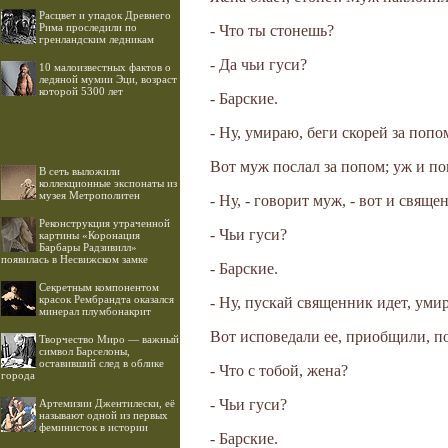
Расцвет и упадок Древнего
Рима проследили по
- Что ты стонешь?
гренландским ледникам
- Да чьи гуси?
10 малоизвестных фактов о
ледяной мумии Эци, возраст
которой 5300 лет
- Барские.
- Ну, умираю, беги скорей за попо
Вот муж послал за попом; уж и поп
В сеть выложили
коллекционные экспонаты из
музея Метрополитен
- Ну, - говорит муж, - вот и свящ
Реконструкция утраченной
- Чьи гуси?
картины «Коронация
Барбары Радзивилл»
появилась в Несвижском замке
- Барские.
Секретным компонентом
красок Рембрандта оказался
- Ну, пускай священник идет, уми
минерал плумбонакрит
Вот исповедали ее, приобщили, п
Творчество Миро — важный
символ Барселоны,
оставивший след в облике
- Что с тобой, жена?
города
- Чьи гуси?
Артемизии Джентилески, её
называют одной из первых
феминисток в истории
- Барские.