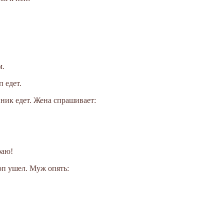
м.
 едет.
енник едет. Жена спрашивает:
раю!
оп ушел. Муж опять: