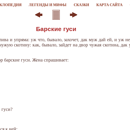
КЛОПЕДИЯ
ЛЕГЕНДЫ И МИФЫ
СКАЗКИ
КАРТА САЙТА
Барские гуси
ива и упряма: уж что, бывало, захочет, дак муж дай ей, и уж 
чужую скотину: как, бывало, зайдет на двор чужая скотина, дак 
р барские гуси. Жена спрашивает:
и гуси?
ся к ней: