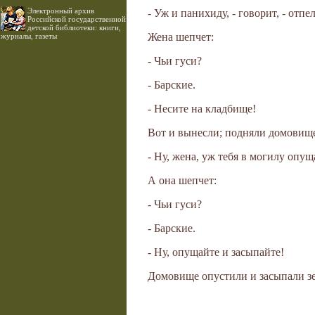
Электронный архив
- Уж и панихиду, - говорит, - отп
Российской государственной
детской библиотеки: книги,
Жена шепчет:
журналы, газеты
- Чьи гуси?
- Барские.
- Несите на кладбище!
Вот и вынесли; подняли домовище
- Ну, жена, уж тебя в могилу опу
А она шепчет:
- Чьи гуси?
- Барские.
- Ну, опущайте и засыпайте!
Домовище опустили и засыпали зе