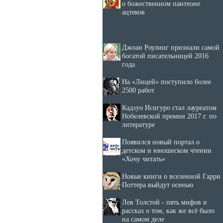
о божественном пантеоне
ацтеков
Джоан Роулинг признали самой
богатой писательницей 2016
года
На «Лицей» поступило более
2500 работ
Кадзуо Исигуро стал лауреатом
Нобелевской премии 2017 г. по
литературе
Появился новый портал о
детском и юношеском чтении
«Хочу читать»
Новые книги о вселенной Гарри
Поттера выйдут осенью
Лев Толстой - пять мифов и
рассказ о том, как же всё было
на самом деле