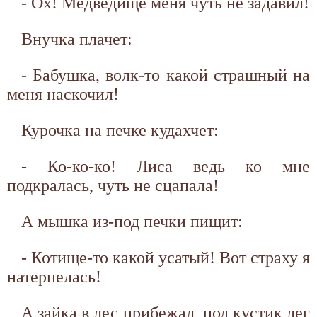
- Ох! Медведище меня чуть не задавил!
Внучка плачет:
- Бабушка, волк-то какой страшный на
меня наскочил!
Курочка на печке кудахчет:
- Ко-ко-ко! Лиса ведь ко мне
подкралась, чуть не сцапала!
А мышка из-под печки пищит:
- Котище-то какой усатый! Вот страху я
натерпелась!
А зайка в лес прибежал, под кустик лег