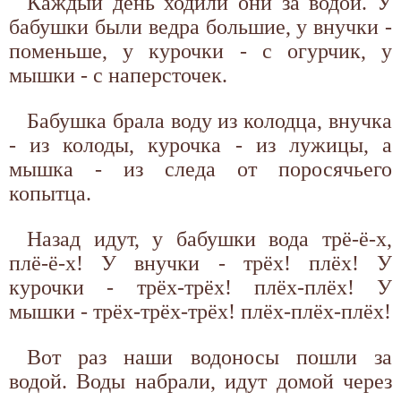
Каждый день ходили они за водой. У
бабушки были ведра большие, у внучки -
поменьше, у курочки - с огурчик, у
мышки - с наперсточек.
Бабушка брала воду из колодца, внучка
- из колоды, курочка - из лужицы, а
мышка - из следа от поросячьего
копытца.
Назад идут, у бабушки вода трё-ё-х,
плё-ё-х! У внучки - трёх! плёх! У
курочки - трёх-трёх! плёх-плёх! У
мышки - трёх-трёх-трёх! плёх-плёх-плёх!
Вот раз наши водоносы пошли за
водой. Воды набрали, идут домой через