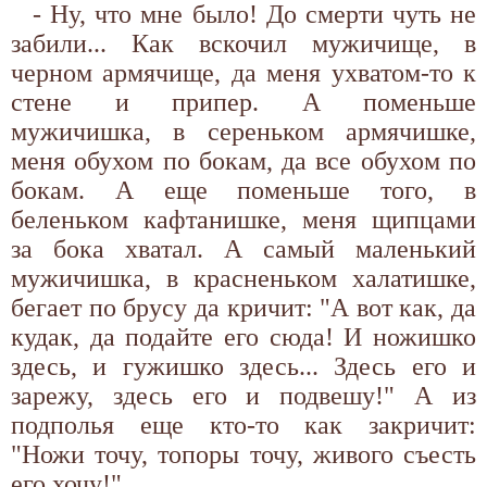
- Ну, что мне было! До смерти чуть не
забили... Как вскочил мужичище, в
черном армячище, да меня ухватом-то к
стене и припер. А поменьше
мужичишка, в сереньком армячишке,
меня обухом по бокам, да все обухом по
бокам. А еще поменьше того, в
беленьком кафтанишке, меня щипцами
за бока хватал. А самый маленький
мужичишка, в красненьком халатишке,
бегает по брусу да кричит: "А вот как, да
кудак, да подайте его сюда! И ножишко
здесь, и гужишко здесь... Здесь его и
зарежу, здесь его и подвешу!" А из
подполья еще кто-то как закричит:
"Ножи точу, топоры точу, живого съесть
его хочу!"