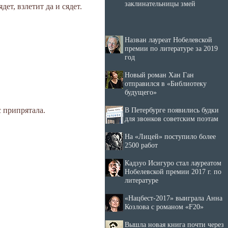
заклинательницы змей
дет, взлетит да и сядет.
Назван лауреат Нобелевской
премии по литературе за 2019
год
Новый роман Хан Ган
отправился в «Библиотеку
будущего»
В Петербурге появились будки
с припрятала.
для звонков советским поэтам
На «Лицей» поступило более
2500 работ
Кадзуо Исигуро стал лауреатом
Нобелевской премии 2017 г. по
литературе
«Нацбест-2017» выиграла Анна
Козлова с романом «F20»
Вышла новая книга почти через