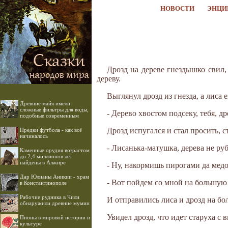
НОВОСТИ
ЭНЦИ
Дрозд на дереве гнездышко свил,
дереву.
Выглянул дрозд из гнезда, а лиса е
Древние майя имели
сложные фильтры для воды,
- Дерево хвостом подсеку, тебя, др
подобные современным
Дрозд испугался и стал просить, с
Предки футбола - как всё
начиналось
- Лисанька-матушка, дерева не ру
Каменные орудия возрастом
до 2,4 миллионов лет
найдены в Алжире
- Ну, накормишь пирогами да медом
Дар Юлианы Аникии - храм
- Вот пойдем со мной на большую 
в Константинополе
Рабочие рудника в Чили
И отправились лиса и дрозд на бол
обнаружили древние мумии
Увидел дрозд, что идет старуха с 
Пионы в мировой истории и
культуре