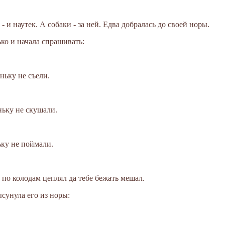
- и наутек. А собаки - за ней. Едва добралась до своей норы.
ько и начала спрашивать:
ньку не съели.
ньку не скушали.
ьку не поймали.
, по колодам цеплял да тебе бежать мешал.
ысунула его из норы: