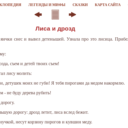
КЛОПЕДИЯ
ЛЕГЕНДЫ И МИФЫ
СКАЗКИ
КАРТА САЙТА
Лиса и дрозд
 яички снес и вывел детенышей. Узнала про это лисица. Прибеж
му:
озда, съем и детей твоих съем!
тал лису молить:
би, детушек моих не губи! Я тебя пирогами да медом накормлю.
 - не буду дерева рубить!
дорогу.
ьшую дорогу: дрозд летит, лиса вслед бежит.
внучкой, несут корзину пирогов и кувшин меду.