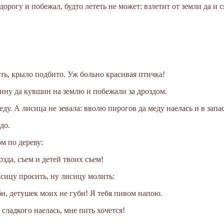
дорогу и побежал, будто лететь не может: взлетит от земли да и ся
ать, крыло подбито. Уж больно красивая птичка!
ину да кувшин на землю и побежали за дроздом.
еду. А лисица не зевала: вволю пирогов да меду наелась и в запа
до.
ом по дереву:
озда, съем и детей твоих съем!
исицу просить, ну лисицу молить:
би, детушек моих не губи! Я тебя пивом напою.
 сладкого наелась, мне пить хочется!