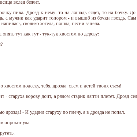
лисица вслед бежит.
бочку пива. Дрозд к нему: то на лошадь сядет, то на бочку. До
здь, а мужик как ударит топором - и вышиб из бочки гвоздь. Сам
 напилась, сколько хотела, пошла, песни запела.
 опять тут как тут - тук-тук хвостом по дереву:
я?
о хвостом подсеку, тебя, дрозда, съем и детей твоих съем!
т - старуха корову доит, а рядом старик лапти плетет. Дрозд се
ью дрозда! - И ударил старуху по плечу, а в дрозда не попал.
ом опрокинула.
ругать.