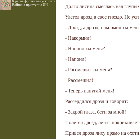
К расшифровке манускрипта
Войнича приступил ИИ
Долго лисица смеялась над глупы
Улетел дрозд в свое гнездо. Не ус
- Дрозд, а дрозд, накормил ты мен
- Накормил!
- Напоил ты меня?
- Напоил!
- Рассмешил ты меня?
- Рассмешил!
- Теперь напугай меня!
Рассердился дрозд и говорит:
- Закрой глаза, беги за мной!
Полетел дрозд, летит-покрикивает,
Привел дрозд лису прямо на охотн