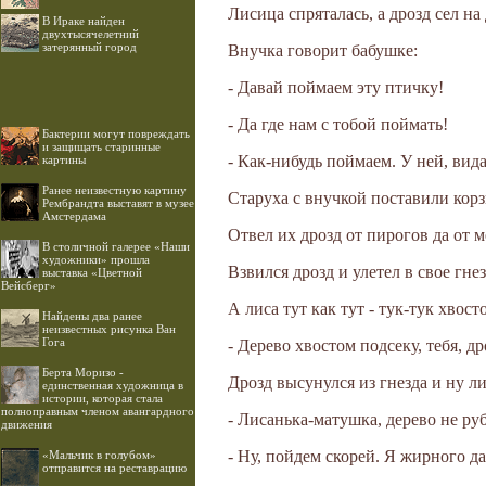
Лисица спряталась, а дрозд сел на 
В Ираке найден
двухтысячелетний
затерянный город
Внучка говорит бабушке:
- Давай поймаем эту птичку!
- Да где нам с тобой поймать!
Бактерии могут повреждать
и защищать старинные
- Как-нибудь поймаем. У ней, вид
картины
Ранее неизвестную картину
Старуха с внучкой поставили корз
Рембрандта выставят в музее
Амстердама
Отвел их дрозд от пирогов да от м
В столичной галерее «Наши
художники» прошла
Взвился дрозд и улетел в свое гнез
выставка «Цветной
Вейсберг»
А лиса тут как тут - тук-тук хвост
Найдены два ранее
неизвестных рисунка Ван
Гога
- Дерево хвостом подсеку, тебя, др
Берта Моризо -
Дрозд высунулся из гнезда и ну л
единственная художница в
истории, которая стала
полноправным членом авангардного
- Лисанька-матушка, дерево не ру
движения
- Ну, пойдем скорей. Я жирного да
«Мальчик в голубом»
отправится на реставрацию