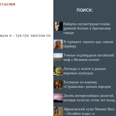
ССЫЛКИ
ПОИСК:
Найдена скульптурная голова
древней богини в британском
городе
ала и - тук-тук хвостом по
В турецких «вратах ада» нашли
Цербера
Ученые подтвердили китайский
миф о Великом потопе
Легенды о золоте в разных
мировых культурах
Хэллоуин по-нашему
«Страшилки» разных народов
Десять интереснейших религий,
которые исчезли сотни лет назад
Африканский культ Мамми Вата
- «Хозяйки воды» и