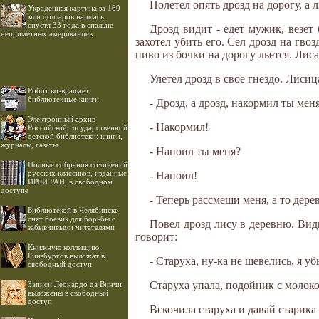
Полетел опять дрозд на дорогу, а 
Украденная картина за 160
млн долларов нашлась
спустя 33 года в спальне
Дрозд видит - едет мужик, везет 
неприметных американцев
захотел убить его. Сел дрозд на гво
пиво из бочки на дорогу льется. Лиса
Улетел дрозд в свое гнездо. Лисица
Робот возвращает
библиотечные книги
- Дрозд, а дрозд, накормил ты мен
Электронный архив
- Накормил!
Российской государственной
детской библиотеки: книги,
журналы, газеты
- Напоил ты меня?
Полные собрания сочинений
русских классиков, изданные
- Напоил!
ИРЛИ РАН, в свободном
доступе
- Теперь рассмеши меня, а то дерев
Библиотекой в Челябинске
снят боевик для борьбы с
Повел дрозд лису в деревню. Види
забывчивыми читателями
говорит:
Книжную коллекцию
Гинзбургов выложат в
- Старуха, ну-ка не шевелись, я уб
свободный доступ
Старуха упала, подойник с молок
Записи Леонардо да Винчи
выложены в свободный
доступ
Вскочила старуха и давай старика 