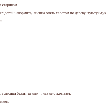
м стариком.
пел детей накормить, лисица опять хвостом по дереву: тук-тук-тук
я?
 а лисица бежит за ним - глаз не открывает.
иков.