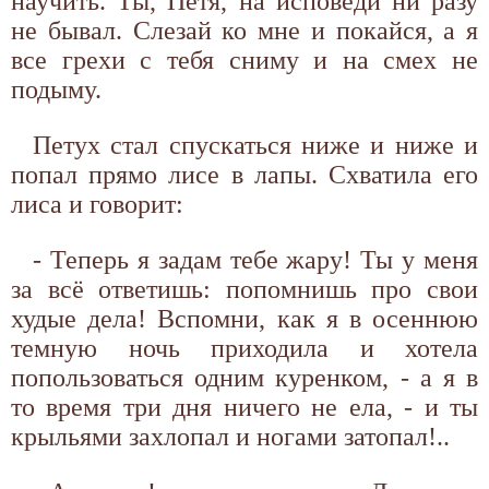
научить. Ты, Петя, на исповеди ни разу
не бывал. Слезай ко мне и покайся, а я
все грехи с тебя сниму и на смех не
подыму.
Петух стал спускаться ниже и ниже и
попал прямо лисе в лапы. Схватила его
лиса и говорит:
- Теперь я задам тебе жару! Ты у меня
за всё ответишь: попомнишь про свои
худые дела! Вспомни, как я в осеннюю
темную ночь приходила и хотела
попользоваться одним куренком, - а я в
то время три дня ничего не ела, - и ты
крыльями захлопал и ногами затопал!..