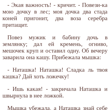
- Экая важность! - кричит. - Повези-ка
мою дочку в лес; моя дочка два стада
коней пригонит, два воза серебра
притащит.
Повез мужик и бабину дочь в
землянку; дал ей кремень, огниво,
мешочек круп и оставил одну. Об вечеру
заварила она кашу. Прибежала мышка:
- Наташка! Наташка! Сладка ль твоя
кашка? Дай хоть ложечку!
- Ишь какая! - закричала Наташка и
швырнула в нее ложкой.
Мышка убежала, а Наташка знай себе