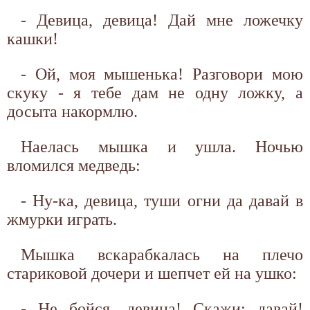
- Девица, девица! Дай мне ложечку
кашки!
- Ой, моя мышенька! Разговори мою
скуку - я тебе дам не одну ложку, а
досыта накормлю.
Наелась мышка и ушла. Ночью
вломился медведь:
- Ну-ка, девица, туши огни да давай в
жмурки играть.
Мышка вскарабкалась на плечо
стариковой дочери и шепчет ей на ушко:
- Не бойся, девица! Скажи: давай!