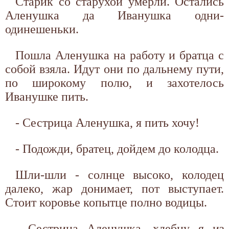
Старик со старухой умерли. Остались
Аленушка да Иванушка одни-
одинешеньки.
Пошла Аленушка на работу и братца с
собой взяла. Идут они по дальнему пути,
по широкому полю, и захотелось
Иванушке пить.
- Сестрица Аленушка, я пить хочу!
- Подожди, братец, дойдем до колодца.
Шли-шли - солнце высоко, колодец
далеко, жар донимает, пот выступает.
Стоит коровье копытце полно водицы.
- Сестрица Аленушка, хлебну я из