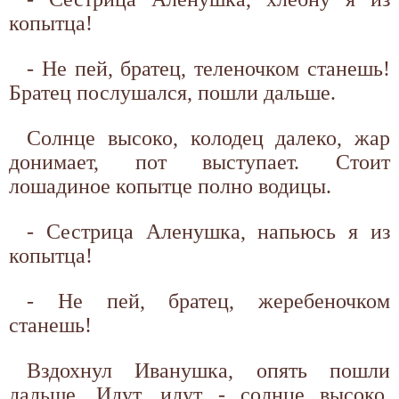
копытца!
- Не пей, братец, теленочком станешь!
Братец послушался, пошли дальше.
Солнце высоко, колодец далеко, жар
донимает, пот выступает. Стоит
лошадиное копытце полно водицы.
- Сестрица Аленушка, напьюсь я из
копытца!
- Не пей, братец, жеребеночком
станешь!
Вздохнул Иванушка, опять пошли
дальше. Идут, идут - солнце высоко,