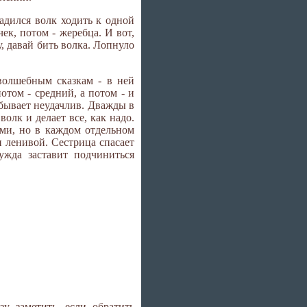
адился волк ходить к одной
чек, потом - жеребца. И вот,
у, давай бить волка. Лопнуло
волшебным сказкам - в ней
отом - средний, а потом - и
 бывает неудачлив. Дважды в
волк и делает все, как надо.
ми, но в каждом отдельном
и ленивой. Сестрица спасает
ужда заставит подчиниться
у заметить, если обратить