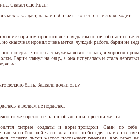
ина. Сказал еще Иван:
к мох закладает, да клин вбивает - вон оно и чисто выходит.
знание барином простого дела: ведь сам он не работает и ниче
 но сказочная ирония очень метка: чуждый работе, барин не ведае
барин поверил, что овца у мужика ловит волков, и упросил прода
олки. Барин глянул на овцу, а она испугалась и стала дергатьс
кучеру:
что должно быть. Задрали волки овцу.
рвалась, а волкам не поддалась.
меяно то же барское незнание обыденной, простой жизни.
ыводятся хитрые солдаты и воры-пройдохи. Сами по себе
никам по большей части для того, чтобы сделать из них свер
ный солдату лихой матрос посрамляет генерала, вор берет ве