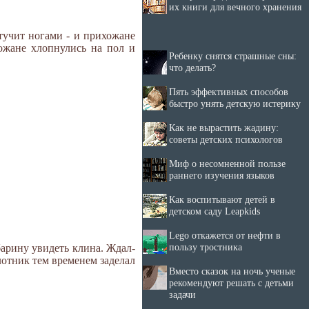
их книги для вечного хранения
тучит ногами - и прихожане
хожане хлопнулись на пол и
Ребенку снятся страшные сны:
что делать?
Пять эффективных способов
быстро унять детскую истерику
Как не вырастить жадину:
советы детских психологов
Миф о несомненной пользе
раннего изучения языков
Как воспитывают детей в
детском саду Leapkids
Lego откажется от нефти в
пользу тростника
барину увидеть клина. Ждал-
лотник тем временем заделал
Вместо сказок на ночь ученые
рекомендуют решать с детьми
задачи