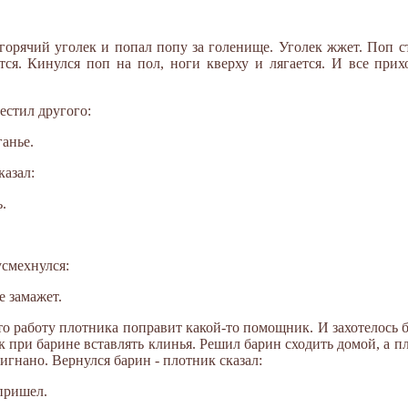
орячий уголек и попал попу за голенище. Уголек жжет. Поп с
ется. Кинулся поп на пол, ноги кверху и лягается. И все при
стил другого:
ганье.
казал:
.
усмехнулся:
е замажет.
то работу плотника поправит какой-то помощник. И захотелось 
ик при барине вставлять клинья. Решил барин сходить домой, а п
ригнано. Вернулся барин - плотник сказал:
 пришел.