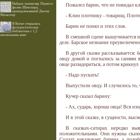
Найден экземпляр Первого
Пожалел барин, что не повидал кл
фолио Шекспира,
принадлежавший Джону
Мильтону
- Клин плотнику - товарищ. Плотни
В Китае открылась
Барин не понял и этих слов.
футуристическая
библиотека с 1,2
миллионами книг
В смешной сцене вышучивается не
деле. Барское незнание преувеличено,
В другой сказке рассказывается: 
овцу домой и погнались за санями в
овце раззадориться, а потом крикнул 
- Надо пускать!
Выпустили овцу. И случилось то, 
Кучер сказал барину:
- Ах, сударь, хороша овца! Вся изо
И в этой сказке, в сущности, выс
В сказках-сатирах нередко в
положительными. Они нужны сказоч
Солдат наказывает барина, а подоб