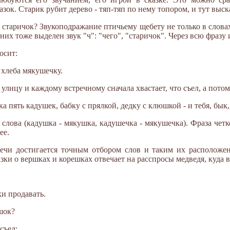
азок. Старик рубит дерево - тяп-тяп по нему топором, и тут выс
, старичок? Звукоподражание птичьему щебету не только в слова
 них тоже выделен звук "ч": "чего", "старичок". Через всю фразу 
осит:
 хлеба мякушечку.
 улицу и каждому встречному сначала хвастает, что съел, а потом 
ка пять кадушек, бабку с прялкой, дедку с клюшкой - и тебя, бык,
лова (кадушка - мякушка, кадушечка - мякушечка). Фраза четко
ее.
речи достигается точным отбором слов и таким их расположе
ки о вершках и корешках отвечает на расспросы медведя, куда в
ки продавать.
ешок?
съел: