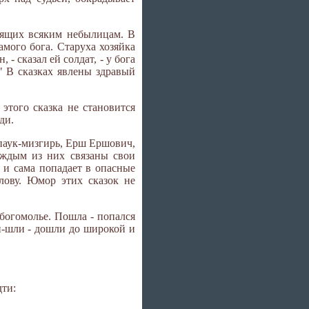
ерящих всяким небылицам. В
амого бога. Старуха хозяйка
 - сказал ей солдат, - у бога
?" В сказках явлены здравый
этого сказка не становится
ди.
, паук-мизгирь, Ерш Ершович,
каждым из них связаны свои
о и сама попадает в опасные
лову. Юмор этих сказок не
 богомолье. Пошла - попался
ли-шли - дошли до широкой и
дти: