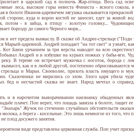
Прилетает в царский сад в полночь Жар-птица. Весь сад осв
темные леса, высокие горы невеста Финиста - ясного сокола, 
ная в болоте Иваном-царевичем лягушка оказывается прекрасной 
й стороне, куда и ворон костей не заносит, едет за живой во
я, потом - в зайца, в птицу - золотую головку... Чудовищн
вает борозду до самого Черного моря...
дом и нет предела вымыслу. В сказке об Андрее-стрельце ("Поди 
ся Марьей-царевной. Андрей попадает "на тот свет" и узнаёт, как
. Кот Баюн урчанием за три версты наводит на всю окрестност
 Побывал Андрей и в избушке на курьих ножках у бабы-яги. Ч
 реку. В тереме он встречает мужичка с ноготок, борода с ло
зь вымысел, как и в любой другой, постепенно обрисовываются ч
й стрельца и Марьи. Своеволие, прихоть власть имущего и м
ии. Сказочники не мирились со злом. Злого царя убила чуде
ых бед и несчастий сказка не знает. Народ мечтал о справе
ять и в нарочитом выворачивании наизнанку обыденных явле
адьбе плачет. Поп верит, что лошадь завязла в болоте, тащит ее 
. "Знахарь" Жучок по стечению случайных обстоятельств оказа
з молока, а берега - кисельные. Это лишь немногое из того, что
 не плод досужего занятия.
невероятном виде представлена церковная служба. Поп учит прих