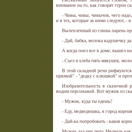
внимание на то, как говорят герои ск
- Чивы, чивы, чивычок, чего надо
и в тех, которые за ними следуют, - в
Вылепленный из глины парень пр
- Дай, бабка, молока кадушечку да
А когда поел все в доме, вышел на
- Съел я хлеба пять мякушек, моло
В этой складной речи рифмуются с
прялкой" - "дедку с клюшкой" и проч
Изобразительность в сказочной 
видим персонажей. Вот мужик из сказ
- Мужик, куда ты едешь?
- Еду, медведюшка, в город кореш
- Дай-ка попробовать - каков кор
Мужик дал ему репу. Медведь как 