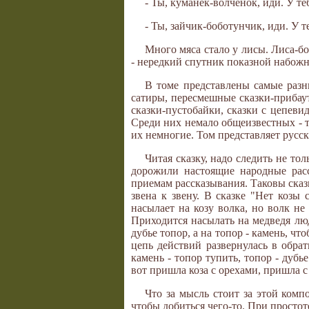
- Ты, куманек-волченок, иди. У т
- Ты, зайчик-боботунчик, иди. У 
Много мяса стало у лисы. Лиса-бо
- нередкий спутник показной набожн
В томе представлены самые разны
сатиры, пересмешные сказки-прибаут
сказки-пустобайки, сказки с цепеви
Среди них немало общеизвестных - так
их немногие. Том представляет русс
Читая сказку, надо следить не то
дорожили настоящие народные расс
приемам рассказывания. Таковы сказк
звена к звену. В сказке "Нет козы 
насылает на козу волка, но волк не 
Приходится насылать на медведя люд
дубье топор, а на топор - камень, чтоб
цепь действий развернулась в обрат
камень - топор тупить, топор - дубье
вот пришла коза с орехами, пришла 
Что за мысль стоит за этой комп
чтобы добиться чего-то. При простот