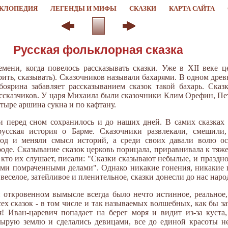
КЛОПЕДИЯ
ЛЕГЕНДЫ И МИФЫ
СКАЗКИ
КАРТА САЙТА
Русская фольклорная сказка
емени, когда повелось рассказывать сказки. Уже в XII веке 
орить, сказывать). Сказочников называли бахарями. В одном дре
боярина забавляет рассказыванием сказок такой бахарь. Ска
ссказчиков. У царя Михаила были сказочники Клим Орефин, Пет
тыре аршина сукна и по кафтану.
и перед сном сохранилось и до наших дней. В самих сказках 
орусская история о Барме. Сказочники развлекали, смешил
спод и меняли смысл историй, а среди своих давали волю 
ароде. Сказывание сказок церковь порицала, приравнивала к тяж
, кто их слушает, писали: "Сказки сказывают небылые, и праздн
ими помраченными делами". Однако никакие гонения, никакие 
 веселое, затейливое и пленительное, сказки донесли до нас нар
откровенном вымысле всегда было нечто истинное, реальное, 
всех сказок - в том числе и так называемых волшебных, как бы з
я! Иван-царевич попадает на берег моря и видит из-за куста
сырую землю и сделались девицами, все до единой красоты н