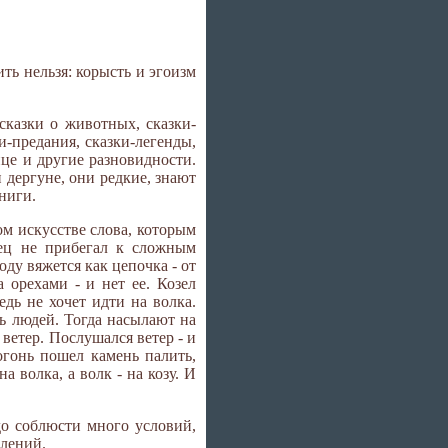
ть нельзя: корысть и эгоизм
сказки о животных, сказки-
и-предания, сказки-легенды,
ице и другие разновидности.
и дергуне, они редкие, знают
ниги.
ком искусстве слова, которым
рец не прибегал к сложным
ду вяжется как цепочка - от
а орехами - и нет ее. Козел
едь не хочет идти на волка.
ть людей. Тогда насылают на
- ветер. Послушался ветер - и
 огонь пошел камень палить,
а волка, а волк - на козу. И
до соблюсти много условий,
влений.