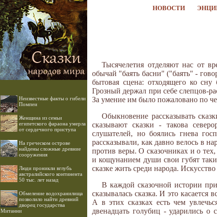
НОВОСТИ
ЭНЦИ
Тысячелетия отделяют нас от вр
обычай "баять басни" ("баять" - гов
бытовая сцена: отходящего ко сну 
Грозный держал при себе слепцов-ра
Неизвестные факты о гибели
За умение им было пожаловано по че
Помпеи
Обыкновение рассказывать сказк
Женщина из семьи
египетского фараона умерла
сказывают сказки - такова север
от сердечного приступа
слушателей, но боялись гнева го
рассказывали, как давно велось в н
На греческом острове
найдены сложные древние
против веры. О сказочниках и о тех
сооружения
и кощунанием души свои губят так
сказке жить среди народа. Искусство
Люди проникли вглубь
австралийского континента
50 тыс. лет назад
В каждой сказочной истории при 
сказывалась сказка. И это касается 
Обмеление водохранилища
позволило найти древний
А в этих сказках есть чем увлечьс
дворец государства
двенадцать голубиц - ударились о 
Митанни