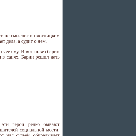
го не смыслит в плотницком
т дела, а судит о нем.
ть ее ему. И вот повез барин
я в санях. Барин решил дать
 эти герои редко бывают
шителей социальной мести.
рх над судьей, обкрадывает