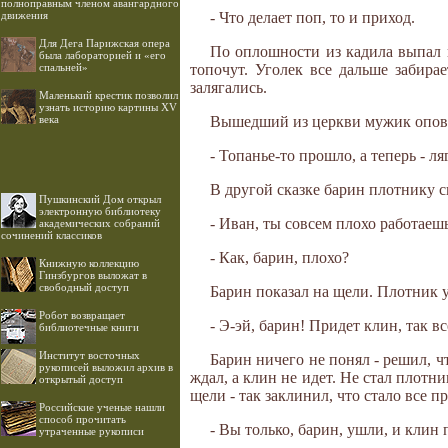
полноправным членом авангардного
движения
- Что делает поп, то и приход.
Для Дега Парижская опера
По оплошности из кадила выпал г
была лабораторией и «его
спальней»
топочут. Уголек все дальше забира
залягались.
Маленький крестик позволил
узнать историю картины XV
века
Вышедший из церкви мужик опове
- Топанье-то прошло, а теперь - ля
В другой сказке барин плотнику с
Пушкинский Дом открыл
электронную библиотеку
- Иван, ты совсем плохо работаешь
академических собраний
сочинений классиков
- Как, барин, плохо?
Книжную коллекцию
Гинзбургов выложат в
свободный доступ
Барин показал на щели. Плотник 
Робот возвращает
- Э-эй, барин! Придет клин, так вс
библиотечные книги
Институт восточных
Барин ничего не понял - решил, ч
рукописей выложил архив в
ждал, а клин не идет. Не стал плотн
открытый доступ
щели - так заклинил, что стало все п
Российские ученые нашли
способ прочитать
- Вы только, барин, ушли, и клин
утраченные рукописи