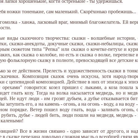
ебя лапки хорошенькие, когти остренькие - ты удержишься.
тебя ножки тоненькие, сам маленький. Скорёхонько пробежишь...
гомолка - ханжа, ласковый враг, мнимый благожелатель. Ей вери
ости.
е виды сказочного творчества: сказки - волшебные истории, 
ки, сказки-анекдоты, докучные сказки, сказки-небылицы, сказк
дным сюжетом типа "Репка" или сказки о кочетке-петухе и кур
их, как сказка о колобке, но есть и сказка о волке, перепелке 
кую фольклорную сказку в полноте, превосходящей все детские к
лько за ее действием. Прелесть и художественность сказки в тон
казчики. Композиция сказок очень искусна, хотя народ-тво
и с цепевидной композицией. Действие в них от эпизода к эпизо
с орехами" говорится: козел пришел с лыками, а коза пошла з
идет гнать козу. Тогда на волка насылается медведь, но и медв
ей. Не идут люди - им грозят дубьем, а дубье отказывается би
ы затупить его, а на камень - огонь, а на огонь - воду, а на воду 
ном порядке. Ветер пошел воду гнать, вода - заливать огонь,
 рубить, дубье - людей бить, люди пошли на медведя, медведь - н
с калеными!
озицией? Все в жизни связано - одно зависит от другого, и на
е в сказке передана довольно сложная мысль о всеобщей связи я