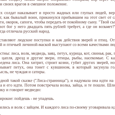
и своих врагов в смешное положение.
рых солдат наказывает и просто жадных или глупых людей, в
ат, как бывалый воин, прикинулся прибывшим на этот свет от с
ги, окорок, сапоги, чтобы передать ее покойному сыну. "Твой сын,
вот бог у него двадцать пять рублей требует, а где он возьмет
егда отличала русский народ.
тавляют людские поступки и как действия зверей и птиц. От 
ой и птичьей личиной-маской выступают со всеми качествами лю
ны: лиса, волк, медведь, заяц, петух, курица, кот, свинья, рак
ль, цапля, дрозд и другие звери, птицы, рыбы, насекомые. С 
едена лиса. Она хитрит, строит козни, губит других зверей, н
нывает петух, она тонет с кувшином, в который засунула го
ысль, не чуждая и сатиры.
дной такой сказке ("Лиса-странница"), и надумала она идти на
са и его идти. Потом повстречала волка, зайца, и те пошли. Ш
чку и говорит медведю:
широкие: пойдешь - не упадешь.
ились и волк с зайцем. И каждого лиса по-своему уговаривала и