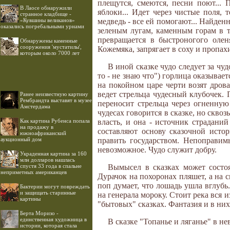
плещутся, смеются, песни поют... 
В Лаосе обнаружили
яблоки... Идет через чистые поля, 
странное кладбище -
«Кувшины великанов»
медведь - все ей помогают... Найден
оказались погребальными урнами
зеленым лугам, каменным горам в то
превращается в быстроногого олен
Обнаружены каменные
сооружения 'мустатилы',
Кожемяка, запрягает в соху и пропахи
которым около 7000 лет
В иной сказке чудо следует за чу
то - не знаю что") горлица оказывает
на покойном царе черти возят дрова
ведет стрельца чудесный клубочек.
Ранее неизвестную картину
Рембрандта выставят в музее
переносит стрельца через огненную
Амстердама
чудесах говорится в сказке, но скво
Как картина Рубенса попала
власть, и она - источник страдани
на продажу в
составляют основу сказочной истор
южноафриканский
аукционный дом
править государством. Непоправим
невозможное. Чудо служит добру.
Украденная картина за 160
млн долларов нашлась
спустя 33 года в спальне
Вымысел в сказках может состо
неприметных американцев
Дурачок на похоронах пляшет, а на св
поп думает, что лошадь ушла вглубь
Бактерии могут повреждать
и защищать старинные
на генерала мороку. Стоит река вся и
картины
"бытовых" сказках. Фантазия и в них
Берта Моризо -
единственная художница в
В сказке "Топанье и ляганье" в 
истории, которая стала