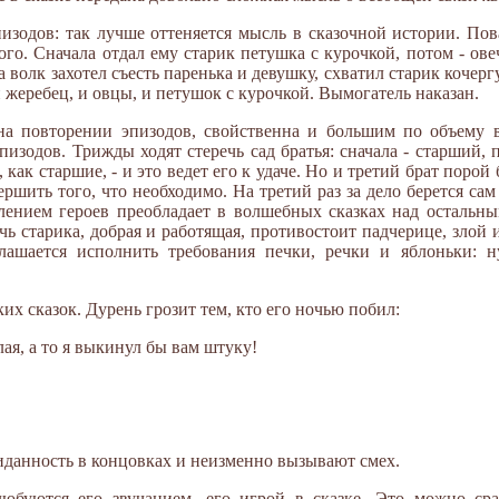
изодов: так лучше оттеняется мысль в сказочной истории. Пов
гого. Сначала отдал ему старик петушка с курочкой, потом - ове
а волк захотел съесть паренька и девушку, схватил старик кочерг
и жеребец, и овцы, и петушок с курочкой. Вымогатель наказан.
 на повторении эпизодов, свойственна и большим по объему 
изодов. Трижды ходят стеречь сад братья: сначала - старший, п
как старшие, - и это ведет его к удаче. Но и третий брат порой
ршить того, что необходимо. На третий раз за дело берется сам 
лением героев преобладает в волшебных сказках над остальны
чь старика, добрая и работящая, противостоит падчерице, злой 
оглашается исполнить требования печки, речки и яблоньки: н
их сказок. Дурень грозит тем, кто его ночью побил:
лая, а то я выкинул бы вам штуку!
иданность в концовках и неизменно вызывают смех.
юбуются его звучанием, его игрой в сказке. Это можно сраз