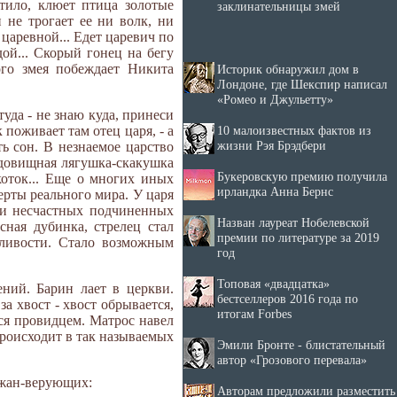
етило, клюет птица золотые
заклинательницы змей
и не трогает ее ни волк, ни
царевной... Едет царевич по
дой... Скорый гонец на бегу
ого змея побеждает Никита
Историк обнаружил дом в
Лондоне, где Шекспир написал
«Ромео и Джульетту»
туда - не знаю куда, принеси
10 малоизвестных фактов из
 поживает там отец царя, - а
жизни Рэя Брэдбери
ь сон. В незнаемое царство
удовищная лягушка-скакушка
Букеровскую премию получила
коток... Еще о многих иных
ирландка Анна Бернс
ерты реального мира. У царя
уки несчастных подчиненных
Назван лауреат Нобелевской
сная дубинка, стрелец стал
премии по литературе за 2019
дливости. Стало возможным
год
Топовая «двадцатка»
ний. Барин лает в церкви.
бестселлеров 2016 года по
за хвост - хвост обрывается,
итогам Forbes
лся провидцем. Матрос навел
 происходит в так называемых
Эмили Бронте - блистательный
автор «Грозового перевала»
ожан-верующих:
Авторам предложили разместить