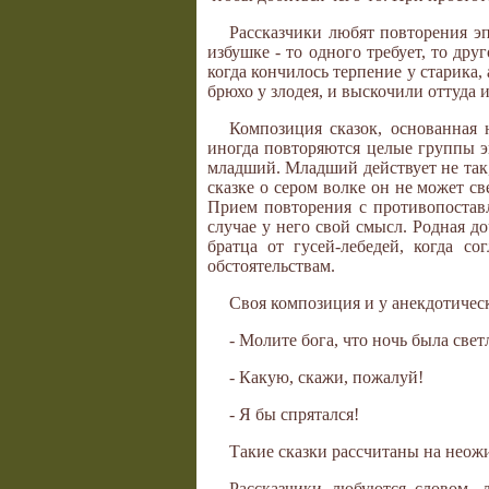
Рассказчики любят повторения эп
избушке - то одного требует, то дру
когда кончилось терпение у старика, 
брюхо у злодея, и выскочили оттуда 
Композиция сказок, основанная
иногда повторяются целые группы эп
младший. Младший действует не так, 
сказке о сером волке он не может све
Прием повторения с противопостав
случае у него свой смысл. Родная до
братца от гусей-лебедей, когда с
обстоятельствам.
Своя композиция и у анекдотическ
- Молите бога, что ночь была свет
- Какую, скажи, пожалуй!
- Я бы спрятался!
Такие сказки рассчитаны на неож
Рассказчики любуются словом, л