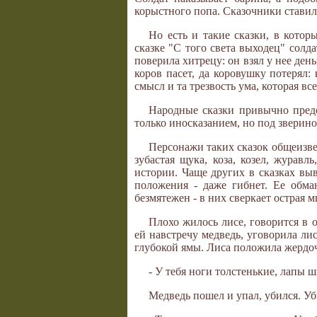
корыстного попа. Сказочники ставил
Но есть и такие сказки, в кото
сказке "С того света выходец" солд
поверила хитрецу: он взял у нее день
коров пасет, да коровушку потерял: 
смысл и та трезвость ума, которая вс
Народные сказки привычно предс
только иносказанием, но под зверин
Персонажи таких сказок общеизвест
зубастая щука, коза, козел, журав
истории. Чаще других в сказках выв
положения - даже гибнет. Ее обма
безмятежен - в них сверкает острая м
Плохо жилось лисе, говорится в о
ей навстречу медведь, уговорила ли
глубокой ямы. Лиса положила жердо
- У тебя ноги толстенькие, лапы 
Медведь пошел и упал, убился. Уб