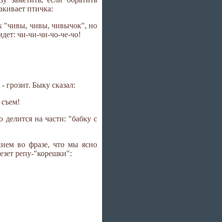
какивает птичка:
х "чивы, чивы, чивычок", но
идет: чи-чи-чи-чо-че-чо!
- грозит. Быку сказал:
 съем!
 делится на части: "бабку с
нием во фразе, что мы ясно
езет репу-"корешки":