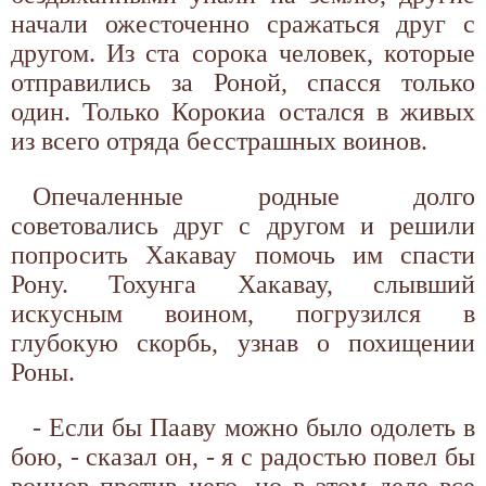
начали ожесточенно сражаться друг с
другом. Из ста сорока человек, которые
отправились за Роной, спасся только
один. Только Корокиа остался в живых
из всего отряда бесстрашных воинов.
Опечаленные родные долго
советовались друг с другом и решили
попросить Хакавау помочь им спасти
Рону. Тохунга Хакавау, слывший
искусным воином, погрузился в
глубокую скорбь, узнав о похищении
Роны.
- Если бы Пааву можно было одолеть в
бою, - сказал он, - я с радостью повел бы
воинов против него, но в этом деле все