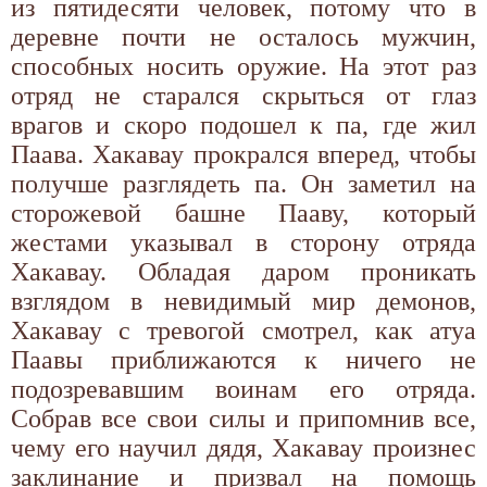
из пятидесяти человек, потому что в
деревне почти не осталось мужчин,
способных носить оружие. На этот раз
отряд не старался скрыться от глаз
врагов и скоро подошел к па, где жил
Паава. Хакавау прокрался вперед, чтобы
получше разглядеть па. Он заметил на
сторожевой башне Пааву, который
жестами указывал в сторону отряда
Хакавау. Обладая даром проникать
взглядом в невидимый мир демонов,
Хакавау с тревогой смотрел, как атуа
Паавы приближаются к ничего не
подозревавшим воинам его отряда.
Собрав все свои силы и припомнив все,
чему его научил дядя, Хакавау произнес
заклинание и призвал на помощь