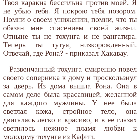
Твоя каракиа бессильна против моей. Я
не убью тебя. Я покрою тебя позором.
Помни о своем унижении, помни, что ты
обязан мне спасением своей жизни.
Отныне ты не тохунга и не рангатира.
Теперь ты тутуа, низкорожденный.
Отвечай, где Рона? - приказал Хакавау.
Развенчанный тохунга смиренно повел
своего соперника к дому и проскользнул
за дверь. Из дома вышла Рона. Она в
самом деле была красавицей, желанной
для каждого мужчины. У нее была
светлая кожа, стройное тело, она
двигалась легко и красиво, и в ее глазах
светилось нежное пламя любви к
молодому тохунге из Кафии.