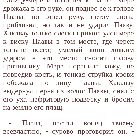
дрожала в его руке, он поднес ее к голове
Паавы, но отвел руку, потом снова
приблизил, но так и не ударил Пааву.
Хакавау только слегка прикоснулся мере
к виску Паавы в том месте, где череп
тоньше всего; умелый воин ловким
ударом в это место сносит голову
противнику. Мере поранила кожу, не
повредив кость, и тонкая струйка крови
побежала по лицу Паавы. Хакавау
выдернул перья из волос Паавы, снял с
его уха нефритовую подвеску и бросил
на землю его плащ.
- Паава, настал конец твоему
всевластию, - сурово проговорил он. -