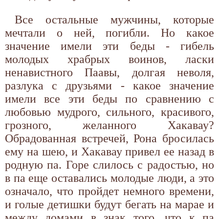
Все остальные мужчины, которые
мечтали о ней, погибли. Но какое
значение имели эти беды - гибель
молодых храбрых воинов, ласки
ненавистного Паавы, долгая неволя,
разлука с друзьями - какое значение
имели все эти беды по сравнению с
любовью мудрого, сильного, красивого,
грозного, желанного Хакавау?
Обрадованная встречей, Рона бросилась
ему на шею, и Хакавау привел ее назад в
родную па. Горе слилось с радостью, но
в па еще оставались молодые люди, а это
означало, что пройдет немного времени,
и голые детишки будут бегать на марае и
между домами в знак того, что к па