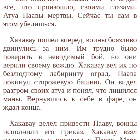
все, что произошло, своими глазами.
Атуа Паавы мертвы. Сейчас ты сам в
этом убедишься.
Хакавау пошел вперед, воины боязливо
двинулись за ним. Им трудно было
поверить в невидимый бой, но они
верили своему вождю. Хакавау вел их по
безлюдному лабиринту оград. Паава
покинул сторожевую башню. Он видел
разгром своих атуа и понял, что лишился
маны. Вернувшись к себе в фаре, он
ждал конца.
Хакавау велел привести Пааву, воины
исполнили его приказ. Хакавау взял
палицу-мере и подошел к Пааве. Мере