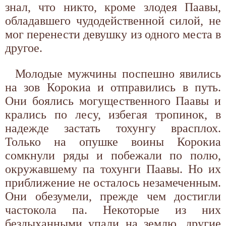
знал, что никто, кроме злодея Паавы,
обладавшего чудодейственной силой, не
мог перенести девушку из одного места в
другое.
Молодые мужчины поспешно явились
на зов Корокиа и отправились в путь.
Они боялись могущественного Паавы и
крались по лесу, избегая тропинок, в
надежде застать тохунгу врасплох.
Только на опушке воины Корокиа
сомкнули ряды и побежали по полю,
окружавшему па тохунги Паавы. Но их
приближение не осталось незамеченным.
Они обезумели, прежде чем достигли
частокола па. Некоторые из них
бездыханными упали на землю, другие