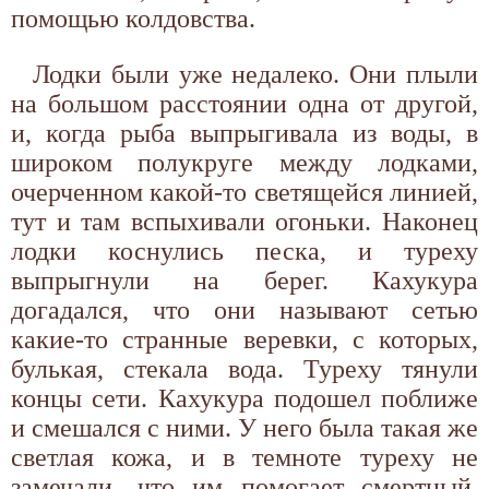
помощью колдовства.
Лодки были уже недалеко. Они плыли
на большом расстоянии одна от другой,
и, когда рыба выпрыгивала из воды, в
широком полукруге между лодками,
очерченном какой-то светящейся линией,
тут и там вспыхивали огоньки. Наконец
лодки коснулись песка, и туреху
выпрыгнули на берег. Кахукура
догадался, что они называют сетью
какие-то странные веревки, с которых,
булькая, стекала вода. Туреху тянули
концы сети. Кахукура подошел поближе
и смешался с ними. У него была такая же
светлая кожа, и в темноте туреху не
замечали, что им помогает смертный.