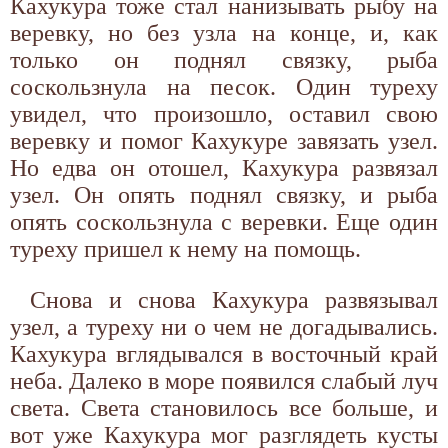
Кахукура тоже стал нанизывать рыбу на
веревку, но без узла на конце, и, как
только он поднял связку, рыба
соскользнула на песок. Один туреху
увидел, что произошло, оставил свою
веревку и помог Кахукуре завязать узел.
Но едва он отошел, Кахукура развязал
узел. Он опять поднял связку, и рыба
опять соскользнула с веревки. Еще один
туреху пришел к нему на помощь.
Снова и снова Кахукура развязывал
узел, а туреху ни о чем не догадывались.
Кахукура вглядывался в восточный край
неба. Далеко в море появился слабый луч
света. Света становилось все больше, и
вот уже Кахукура мог разглядеть кусты