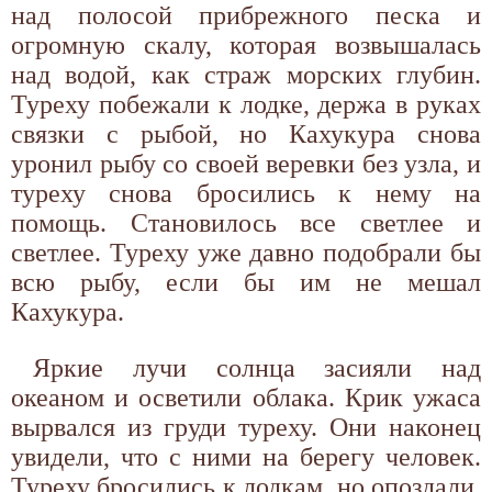
над полосой прибрежного песка и
огромную скалу, которая возвышалась
над водой, как страж морских глубин.
Туреху побежали к лодке, держа в руках
связки с рыбой, но Кахукура снова
уронил рыбу со своей веревки без узла, и
туреху снова бросились к нему на
помощь. Становилось все светлее и
светлее. Туреху уже давно подобрали бы
всю рыбу, если бы им не мешал
Кахукура.
Яркие лучи солнца засияли над
океаном и осветили облака. Крик ужаса
вырвался из груди туреху. Они наконец
увидели, что с ними на берегу человек.
Туреху бросились к лодкам, но опоздали.