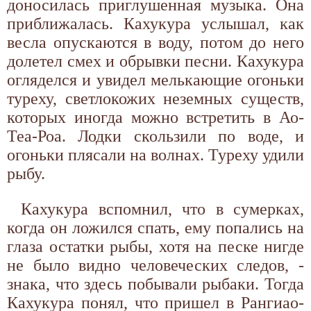
доносилась приглушенная музыка. Она
приближалась. Кахукура услышал, как
весла опускаются в воду, потом до него
долетел смех и обрывки песни. Кахукура
огляделся и увидел мелькающие огоньки
туреху, светлокожих неземных существ,
которых иногда можно встретить в Ао-
Теа-Роа. Лодки скользили по воде, и
огоньки плясали на волнах. Туреху удили
рыбу.
Кахукура вспомнил, что в сумерках,
когда он ложился спать, ему попались на
глаза остатки рыбы, хотя на песке нигде
не было видно человеческих следов, -
знака, что здесь побывали рыбаки. Тогда
Кахукура понял, что пришел в Рангиао-