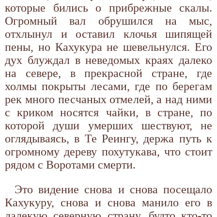
которые бились о прибрежные скалы.
Огромный вал обрушился на мыс,
отхлынул и оставил клочья шипящей
пены, но Кахукура не шевельнулся. Его
дух блуждал в неведомых краях далеко
на севере, в прекрасной стране, где
холмы покрыты лесами, где по берегам
рек много песчаных отмелей, а над ними
с криком носятся чайки, в стране, по
которой души умерших шествуют, не
оглядываясь, в Те Реингу, держа путь к
огромному дереву похутукава, что стоит
рядом с Воротами смерти.
Это видение снова и снова посещало
Кахукуру, снова и снова манило его в
далекую северную страну, будто кто-то