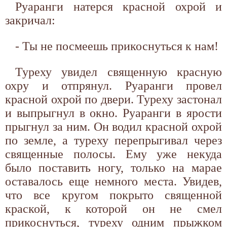
Руаранги натерся красной охрой и
закричал:
- Ты не посмеешь прикоснуться к нам!
Туреху увидел священную красную
охру и отпрянул. Руаранги провел
красной охрой по двери. Туреху застонал
и выпрыгнул в окно. Руаранги в ярости
прыгнул за ним. Он водил красной охрой
по земле, а туреху перепрыгивал через
священные полосы. Ему уже некуда
было поставить ногу, только на марае
оставалось еще немного места. Увидев,
что все кругом покрыто священной
краской, к которой он не смел
прикоснуться, туреху одним прыжком