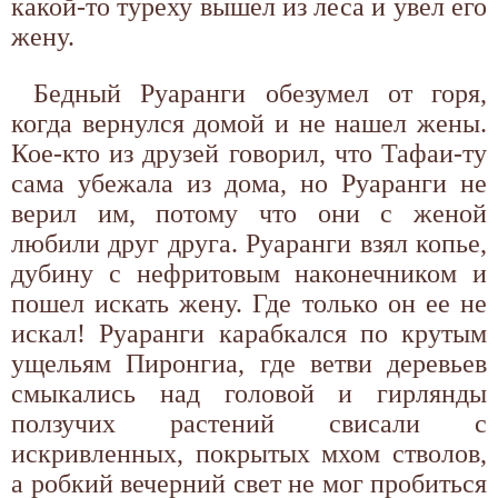
какой-то туреху вышел из леса и увел его
жену.
Бедный Руаранги обезумел от горя,
когда вернулся домой и не нашел жены.
Кое-кто из друзей говорил, что Тафаи-ту
сама убежала из дома, но Руаранги не
верил им, потому что они с женой
любили друг друга. Руаранги взял копье,
дубину с нефритовым наконечником и
пошел искать жену. Где только он ее не
искал! Руаранги карабкался по крутым
ущельям Пиронгиа, где ветви деревьев
смыкались над головой и гирлянды
ползучих растений свисали с
искривленных, покрытых мхом стволов,
а робкий вечерний свет не мог пробиться