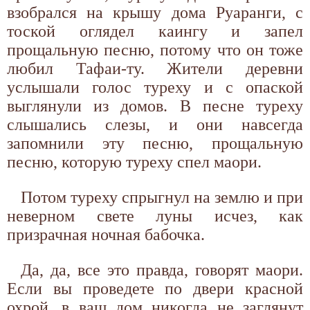
взобрался на крышу дома Руаранги, с
тоской оглядел каингу и запел
прощальную песню, потому что он тоже
любил Тафаи-ту. Жители деревни
услышали голос туреху и с опаской
выглянули из домов. В песне туреху
слышались слезы, и они навсегда
запомнили эту песню, прощальную
песню, которую туреху спел маори.
Потом туреху спрыгнул на землю и при
неверном свете луны исчез, как
призрачная ночная бабочка.
Да, да, все это правда, говорят маори.
Если вы проведете по двери красной
охрой, в ваш дом никогда не заглянут