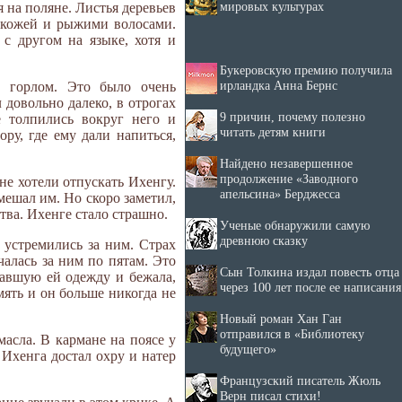
мировых культурах
я на поляне. Листья деревьев
й кожей и рыжими волосами.
с другом на языке, хотя и
Букеровскую премию получила
ирландка Анна Бернс
 горлом. Это было очень
 довольно далеко, в отрогах
9 причин, почему полезно
е толпились вокруг него и
читать детям книги
ру, где ему дали напиться,
Найдено незавершенное
продолжение «Заводного
не хотели отпускать Ихенгу.
апельсина» Берджесса
мешал им. Но скоро заметил,
тва. Ихенге стало страшно.
Ученые обнаружили самую
древнюю сказку
 устремились за ним. Страх
чалась за ним по пятам. Это
Сын Толкина издал повесть отца
шавшую ей одежду и бежала,
через 100 лет после ее написания
мять и он больше никогда не
Новый роман Хан Ган
отправился в «Библиотеку
асла. В кармане на поясе у
будущего»
 Ихенга достал охру и натер
Французский писатель Жюль
Верн писал стихи!