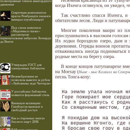
Неземная красавица из Те Туаху-а-
полноправным членом авангардного
движения
когда Ихенга оглянулся, он увидел, 
Секретным компонентом
Так счастливо спасся Ихенга, и
красок Рембрандта оказался
минерал плумбонакрит
обитателям лесов. Люди и патупаиа
Под слоем живописи
Многие поколения маори из пле
«Мадонны в скалах»
рассмотрели
прислушивались к высоким голосам п
первоначальные наброски Леонардо
Их лодки бороздили озеро, дым и 
да Винчи
деревнями. Отряды воинов протаптыв
отваживались иногда подниматься 
родные места на берегу озера.
Утвержден ГОСТ для
В конце концов патупаиарехе вме
электронных библиотек
на Моехау (
Ныне - мыс Колвилл на Северно
песнь Тонга-коху:
Великобритания не
позволила вывезти за рубеж
«Любовника леди Чаттерли»
На землю упала ночная мг
У российских библиотек
появится фирменный стиль
Горе пожирает мое сердце
Как я расстанусь с родны
Книжную коллекцию
Гинзбургов выложат в
Со священным местом, где
свободный доступ
Я покидаю дом на высокой
Как в старинных книгах
биологи ищут ДНК
На вершине Нгонго, где 
Я бросаю свою гору в оди
В Москве откроют