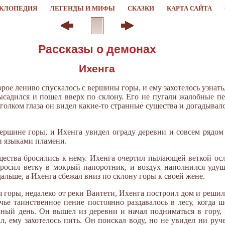
КЛОПЕДИЯ
ЛЕГЕНДЫ И МИФЫ
СКАЗКИ
КАРТА САЙТА
Рассказы о демонах
Ихенга
орое лениво спускалось с вершины горы, и ему захотелось узнать
ысадился и пошел вверх по склону. Его не пугали жалобные пе
уголком глаза он видел какие-то странные существа и догадывалс
ершине горы, и Ихенга увидел ограду деревни и совсем рядом 
и языками пламени.
щества бросились к нему. Ихенга очертил пылающей веткой ос
 бросил ветку в мокрый папоротник, и воздух наполнился у
альше, а Ихенга сбежал вниз по склону горы к своей жене.
я горы, недалеко от реки Ваитети, Ихенга построил дом и реши
е таинственное пение постоянно раздавалось в лесу, когда 
чный день. Он вышел из деревни и начал подниматься в гору,
л, ему захотелось пить. Он поискал воду, но не увидел ни ру