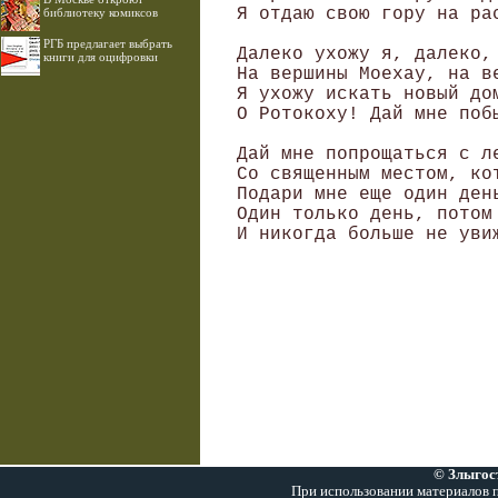
Я отдаю свою гору на рас
библиотеку комиксов
РГБ предлагает выбрать
Далеко ухожу я, далеко,

книги для оцифровки
На вершины Моехау, на ве
Я ухожу искать новый дом
О Ротокоху! Дай мне побы
Дай мне попрощаться с ле
Со священным местом, кот
Подари мне еще один день
Один только день, потом 
И никогда больше не увиж
© Злыгост
При использовании материалов п