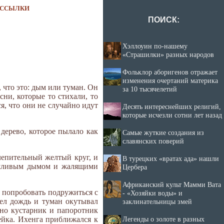
ССЫЛКИ
ПОИСК:
Хэллоуин по-нашему
«Страшилки» разных народов
Фольклор аборигенов отражает
изменения очертаний материка
, что это: дым или туман. Он
за 10 тысячелетий
сни, которые то стихали, то
я, что они не случайно идут
Десять интереснейших религий,
которые исчезли сотни лет назад
дерево, которое пылало как
Самые жуткие создания из
славянских поверий
лепительный желтый круг, и
В турецких «вратах ада» нашли
душливым дымом и жалящими
Цербера
Африканский культ Мамми Вата
л попробовать подружиться с
- «Хозяйки воды» и
шел дождь и туман окутывал
заклинательницы змей
 но кустарник и папоротник
чейка. Ихенга приближался к
Легенды о золоте в разных