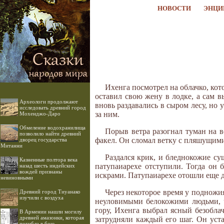
НОВОСТИ
ЭНЦИ
Ихенга посмотрел на облачко, кот
оставил свою жену в лодке, а сам в
Археологи продолжают
вновь раздавались в сыром лесу, но 
исследовать древний город
за ним.
Мохенджо-Даро
Обмеление водохранилища
Порыв ветра разогнал туман на в
позволило найти древний
факел. Он сломал ветку с пляшущим
дворец государства
Митанни
Раздался крик, и бледнокожие су
Казненные полтора века
патупаиарехе отступили. Тогда он
назад шесть индейских
вождей признаны
искрами. Патупаиарехе отошли еще д
невиновными
Через некоторое время у подножи
Древний город Тиуанако
изучили с воздуха
неуловимыми белокожими людьми, чь
гору, Ихенга выбрал ясный безобла
В Армении нашли могилу
древней амазонки, которая
затрудняли каждый его шаг. Он уста
погибла в бою