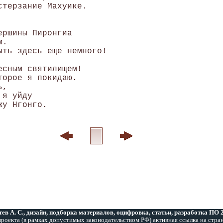
терзание Махуике.

ршины Пиронгиа

.

ть здесь еще немного!

сным святилищем!

орое я покидаю.

,

я уйду

у Нгонго.

ев А. С., дизайн, подборка материалов, оцифровка, статьи, разработка ПО
роекта (в рамках допустимых законодательством РФ) активная ссылка на стра