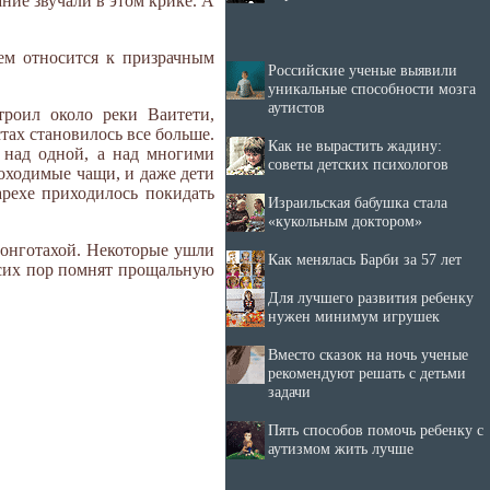
ание звучали в этом крике. А
ием относится к призрачным
Российские ученые выявили
уникальные способности мозга
аутистов
роил около реки Ваитети,
тах становилось все больше.
Как не вырастить жадину:
 над одной, а над многими
советы детских психологов
оходимые чащи, и даже дети
рехе приходилось покидать
Израильская бабушка стала
«кукольным доктором»
гонготахой. Некоторые ушли
Как менялась Барби за 57 лет
 сих пор помнят прощальную
Для лучшего развития ребенку
нужен минимум игрушек
Вместо сказок на ночь ученые
рекомендуют решать с детьми
задачи
Пять способов помочь ребенку с
аутизмом жить лучше