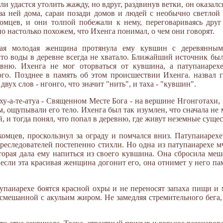
 ли удастся утолить жажду, но вдруг, раздвинув ветки, он оказалс
а за ней дома, сараи позади домов и людей с необычно светло
омцев, и они толпой побежали к нему, переговариваясь друг 
о настолько похожем, что Ихенга понимал, о чем они говорят.
вая молодая женщина протянула ему кувшин с деревянным
то воды в деревне всегда не хватало. Ближайший источник был
евню. Ихенга не мог оторваться от кувшина, а патупаиарех
го. Позднее в память об этом происшествии Ихенга. назвал го
двух слов - нгонго, что значит "нить", и таха - "кувшин".
у-а-те-атуа - Священном Месте Бога - на вершине Нгонготахи, 
, ощупывали его тело. Ихенга был так изумлен, что сначала не 
 и тогда понял, что попал в деревню, где живут неземные сущес
омцев, проскользнул за ограду и помчался вниз. Патупаиарехе
реследователей постепенно стихли. Но одна из патупаиарехе м
торая дала ему напиться из своего кувшина. Она сбросила ме
, если эта красивая женщина догонит его, она отнимет у него па
упаиарехе боятся красной охры и не переносят запаха пищи и м
смешанной с акульим жиром. Не замедляя стремительного бега,