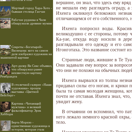
вершине, он знал, что здесь ему вряд
не мешали ему разглядеть ограду, 
Мертвый город Хара-Хото -
бывшая столица Гаочан
Ихенга окликнул белокожих незнак
отличающемся от его собственного, н
Рабочие рудника в Чили
обнаружили древние мумии
Ихенга попросил воды. Краси
великодушно с ее стороны, потому ч
Ка-уае, откуда воду носили в дер
разглядывали его одежду и его само
Секреты «Богатырей»
Нгонготаха. Это название состоит из 
Васнецова: кого на самом
деле изобразил художник на
знаменитой картине
Странные люди, жившие в Те Туах
Они задавали ему вопрос за вопросом
Арт-дилер Ян Сикс объявил,
что обнаружил ранее
что они не похожи на обычных людей,
неизвестную картину
Рембрандта
Ихенга вырвался из толпы незнак
В столичной галерее «Наши
придавал силы его ногам, и крики п
художники» прошла
была та самая молодая женщина, ко
выставка «Цветной
Вейсберг»
почти не отставая. Ихенга знал, что
увидит жену.
Картина «Читающий
мужчина» и великий
фальсификатор Эрик
В отчаянии он вспомнил, что пат
Хебборн
него лежало немного красной охры, 
тело.
Берта Моризо -
единственная художница в
истории, которая стала