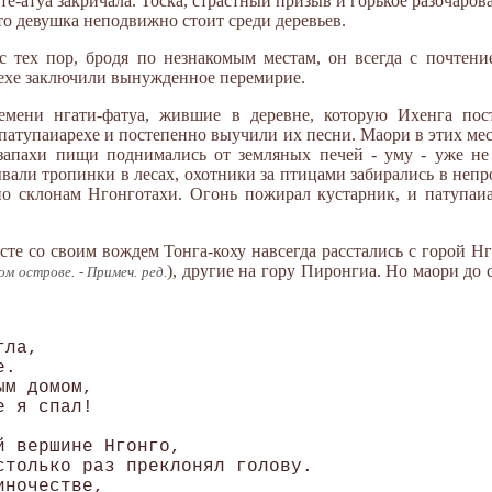
те-атуа закричала. Тоска, страстный призыв и горькое разочаров
что девушка неподвижно стоит среди деревьев.
 с тех пор, бродя по незнакомым местам, он всегда с почтен
рехе заключили вынужденное перемирие.
мени нгати-фатуа, жившие в деревне, которую Ихенга пост
атупаиарехе и постепенно выучили их песни. Маори в этих мес
запахи пищи поднимались от земляных печей - уму - уже не
али тропинки в лесах, охотники за птицами забирались в непр
по склонам Нгонготахи. Огонь пожирал кустарник, и патупаиа
сте со своим вождем Тонга-коху навсегда расстались с горой Н
), другие на гору Пиронгиа. Но маори до
м острове. - Примеч. ред.
ла, 

. 

м домом, 

 я спал!

 вершине Нгонго,

столько раз преклонял голову.

ночестве,
