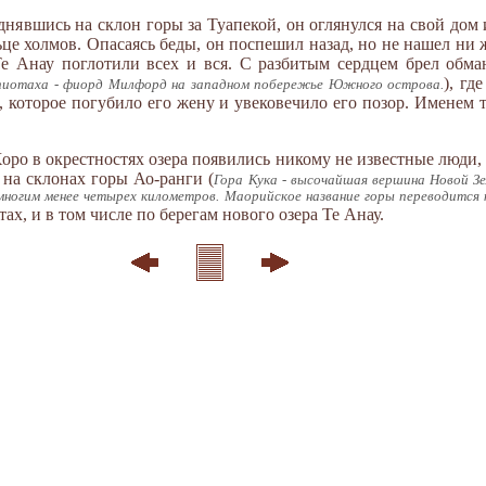
днявшись на склон горы за Туапекой, он оглянулся на свой дом
льце холмов. Опасаясь беды, он поспешил назад, но не нашел ни
Те Анау поглотили всех и вся. С разбитым сердцем брел обма
), гд
иотаха - фиорд Милфорд на западном побережье Южного острова.
, которое погубило его жену и увековечило его позор. Именем т
оро в окрестностях озера появились никому не известные люди,
 на склонах горы Ао-ранги (
Гора Кука - высочайшая вершина Новой З
огим менее четырех километров. Маорийское название горы переводится к
ах, и в том числе по берегам нового озера Те Анау.