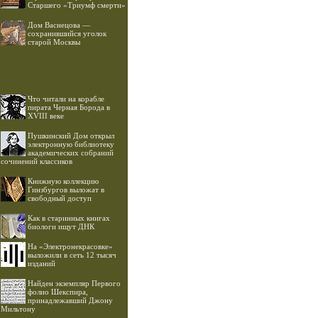
Старшего «Триумф смерти»
Дом Васнецова —
сохранившийся уголок
старой Москвы
Что читали на корабле
пирата Черная Борода в
XVIII веке
Пушкинский Дом открыл
электронную библиотеку
академических собраний
сочинений классиков
Книжную коллекцию
Гинзбургов выложат в
свободный доступ
Как в старинных книгах
биологи ищут ДНК
На «Электронекрасовке»
выложили в сеть 12 тысяч
изданий
Найден экземпляр Первого
фолио Шекспира,
принадлежавший Джону
Мильтону