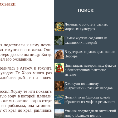
ССЫЛКИ
ПОИСК:
Легенды о золоте в разных
мировых культурах
Самые жуткие создания из
славянских поверий
ья подступали к нему почти
ко тохунга и его жена. Они
В турецких «вратах ада» нашли
озеро давало им пищу. Когда
Цербера
вал его ожиданий.
Пятнадцать невероятных фактов
азилась в Атакоу, и тохунга
о божественном пантеоне
 уходом Те Хоро много раз
ацтеков
адобится рыба, и ни в коем
Хэллоуин по-нашему
«Страшилки» разных народов
росил Хоуму-те-ити показать
ную воду, в которой плавали
Долгий путь Одиссея домой
о же мгновение вода в озере
обратится из мифа в реальность
 и прибывала, она затопила
от края до края, разлилась
Ученые подтвердили китайский
миф о Великом потопе