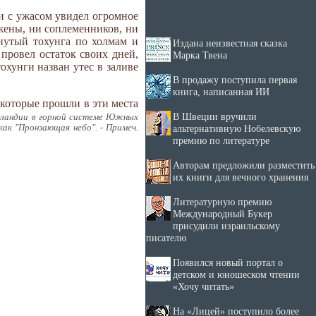
 и с ужасом увидел огромное
 жены, ни соплеменников, ни
нутый тохунга по холмам и
Издана неизвестная сказка
е провел остаток своих дней,
Марка Твена
охунги назван утес в заливе
В продажу поступила первая
книга, написанная ИИ
 которые прошли в эти места
В Швеции вручили
еландии в горной системе Южных
альтернативную Нобелевскую
ак "Пронзающая небо". - Примеч.
премию по литературе
Авторам предложили разместить
их книги для вечного хранения
Литературную премию
Международный Букер
присудили израильскому
писателю
Появился новый портал о
детском и юношеском чтении
«Хочу читать»
На «Лицей» поступило более