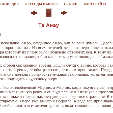
КЛОПЕДИЯ
ЛЕГЕНДЫ И МИФЫ
СКАЗКИ
КАРТА САЙТА
Те Анау
)
небольшое озеро, бездонное озеро, как многие думали. Дерев
сторонних глаз. Из всех жителей деревни озеро видели толь
аря которому их племя было избавлено от многих бед. К тому же 
износил заклинание, забрасывал сеть, и улов никогда не обманы
 сторон окруженной горами, дошли слухи о войне, которая разр
ь на побережье, чтобы разузнать, что там происходит. Перед
 что она должна произносить нужные заклинания, когда ей пон
зко подходить к чудесному озеру.
ны был возлюбленный Марино, а Марино, когда тохунга ушел, уп
рино в священную рощу, и он с удивлением взглянул на прозрач
 все ниже и ниже и наконец увидел в воде свое отражение. В т
отвратимо. Озеро уже вышло из берегов, а вода все прибывала
 любовники и все жители деревни, вода заполнила всю долину 