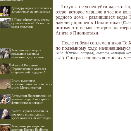
Тохунга не успел уйти далеко. По
Культуру ацтеков показали в
озеро, которое мерцало в тесном ко
аутентичных ярких красках
родного дома - разлившиеся воды 
В Перу обнаружены следы
наконец пришел в Пиопиотахи (
Пиоп
существовавшей 15 тыс. лет
назад культуры
потому что не мог смотреть на озеро
Анита в Пиопиотахи.
После гибели соплеменников Те Х
по подземному ходу, начинавшемуся
Завершающий штрих:
Альп (Южный остров), высота которой немн
последние картины
известных художников
). Они расселились во многих мест
ред.
«Святой Иероним»
Пармиджанино оказался
современной подделкой
В сеть выложили
коллекционные экспонаты из
музея Метрополитен
Артемизии Джентилески, её
называют одной из первых
феминисток в истории
Вместо короля Бельгии на
портрете в мадридском
музее оказался Огюст Роден
Завершена реставрация
картины Питера Брейгеля