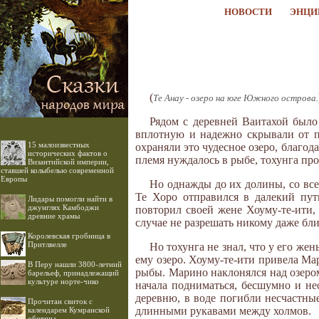
НОВОСТИ
ЭНЦИ
(
Те Анау - озеро на юге Южного острова.
Рядом с деревней Ваитахой было 
вплотную и надежно скрывали от по
15 малоизвестных
охраняли это чудесное озеро, благод
исторических фактов о
племя нуждалось в рыбе, тохунга про
Византийской империи,
ставшей колыбелью современной
Европы
Но однажды до их долины, со всех
Те Хоро отправился в далекий пут
Лидары помогли найти в
джунглях Камбоджи
повторил своей жене Хоуму-те-ити,
древние храмы
случае не разрешать никому даже бли
Королевская гробница в
Притлвелле
Но тохунга не знал, что у его же
ему озеро. Хоуму-те-ити привела Ма
В Перу нашли 3800-летний
рыбы. Марино наклонялся над озером
барельеф, принадлежащий
культуре норте-чико
начала подниматься, бесшумно и не
деревню, в воде погибли несчастные
Прочитан свиток с
длинными рукавами между холмов.
календарем Кумранской
общины