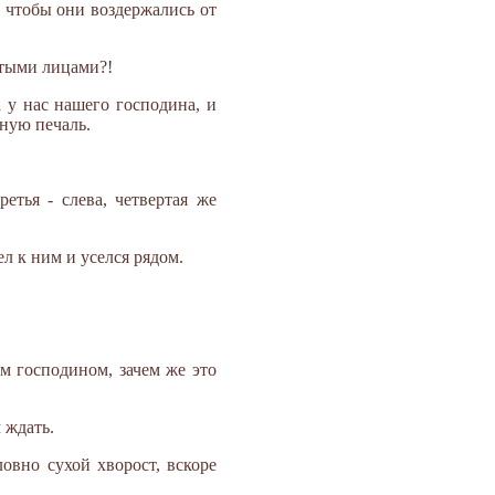
 чтобы они воздержались от
рытыми лицами?!
 у нас нашего господина, и
чную печаль.
етья - слева, четвертая же
л к ним и уселся рядом.
м господином, зачем же это
м ждать.
овно сухой хворост, вскоре