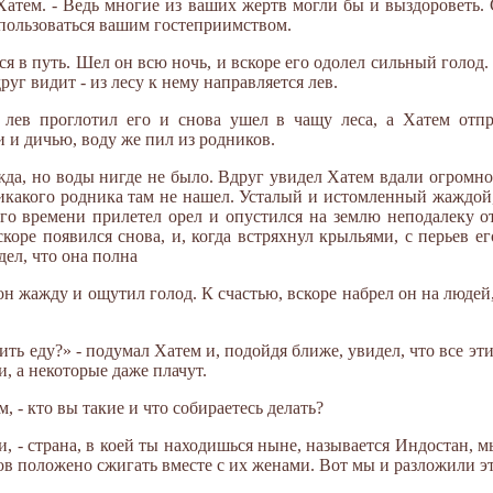
 Хатем. - Ведь многие из ваших жертв могли бы и выздороветь.
 пользоваться вашим гостеприимством.
ся в путь. Шел он всю ночь, и вскоре его одолел сильный голод.
руг видит - из лесу к нему направляется лев.
 лев проглотил его и снова ушел в чащу леса, а Хатем отп
 и дичью, воду же пил из родников.
да, но воды нигде не было. Вдруг увидел Хатем вдали огромно
никакого родника там не нашел. Усталый и истомленный жаждой
го времени прилетел орел и опустился на землю неподалеку о
скоре появился снова, и, когда встряхнул крыльями, с перьев е
дел, что она полна
он жажду и ощутил голод. К счастью, вскоре набрел он на люде
ть еду?» - подумал Хатем и, подойдя ближе, увидел, что все э
, а некоторые даже плачут.
, - кто вы такие и что собираетесь делать?
и, - страна, в коей ты находишься ныне, называется Индостан, м
 положено сжигать вместе с их женами. Вот мы и разложили эт