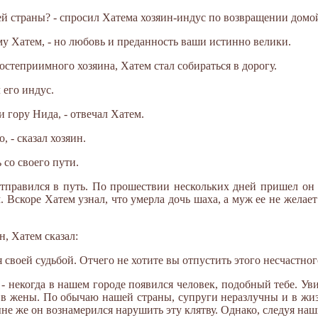
ей страны? - спросил Хатема хозяин-индус по возвращении домо
му Хатем, - но любовь и преданность ваши истинно велики.
остеприимного хозяина, Хатем стал собираться в дорогу.
 его индус.
и гору Нида, - отвечал Хатем.
, - сказал хозяин.
 со своего пути.
тправился в путь. По прошествии нескольких дней пришел он 
 Вскоре Хатем узнал, что умерла дочь шаха, а муж ее не желае
, Хатем сказал:
 своей судьбой. Отчего не хотите вы отпустить этого несчастног
 - некогда в нашем городе появился человек, подобный тебе. Ув
е в жены. По обычаю нашей страны, супруги неразлучны и в жи
ыне же он вознамерился нарушить эту клятву. Однако, следуя на