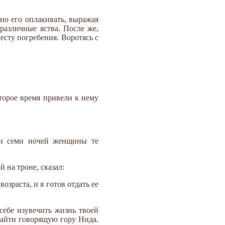
но его оплакивать, выражая
различные яства. После же,
сту погребения. Воротясь с
торое время привели к нему
 и семи ночей женщины те
й на троне, сказал:
озраста, и я готов отдать ее
себе изувечить жизнь твоей
 найти говорящую гору Нида.