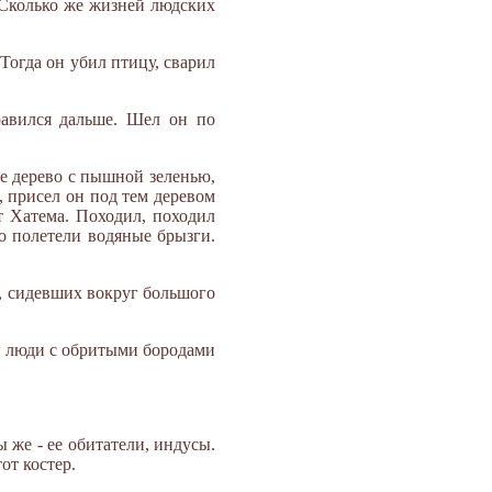
 Сколько же жизней людских
 Тогда он убил птицу, сварил
равился дальше. Шел он по
е дерево с пышной зеленью,
, присел он под тем деревом
т Хатема. Походил, походил
го полетели водяные брызги.
й, сидевших вокруг большого
ти люди с обритыми бородами
ы же - ее обитатели, индусы.
от костер.