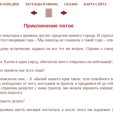
КЛОПЕДИЯ
ЛЕГЕНДЫ И МИФЫ
СКАЗКИ
КАРТА САЙТА
Приключение пятое
 некоторого времени достиг пределов некоего города. И спроси
тся говорящая гора. - Мы никогда не слышали о такой горе, - отв
ому встречному задавал он все тот же вопрос. Однако о гово
л Хатем в один город, обитатели коего собрались на небольшой
что привело вас всех сюда?
 пояснили они. - А обычай нашего края таков: тело покойного 
 неподалеку от него, восседаем за трапезу и предаемся ей до то
к странник разделит с нами трапезу, мы можем хоронить умершег
лось недолго.
танете делать?
должны шесть месяцев поститься, а после этого им надлежит 