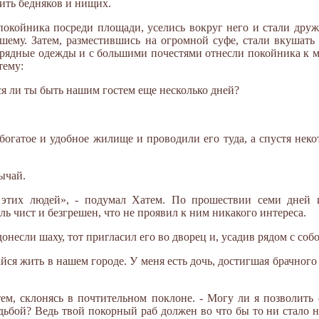
ить бедняков и нищих.
окойника посреди площади, уселись вокруг него и стали друж
шему. Затем, разместившись на огромной суфе, стали вкушать 
рядные одежды и с большими почестями отнесли покойника к ме
тему:
ся ли ты быть нашим гостем еще несколько дней?
богатое и удобное жилище и проводили его туда, а спустя неко
ычай.
 этих людей», - подумал Хатем. По прошествии семи дней
ль чист и безгрешен, что не проявил к ним никакого интереса.
онесли шаху, тот пригласил его во дворец и, усадив рядом с собо
ся жить в нашем городе. У меня есть дочь, достигшая брачного в
ем, склонясь в почтительном поклоне. - Могу ли я позволить 
судьбой? Ведь твой покорный раб должен во что бы то ни стало