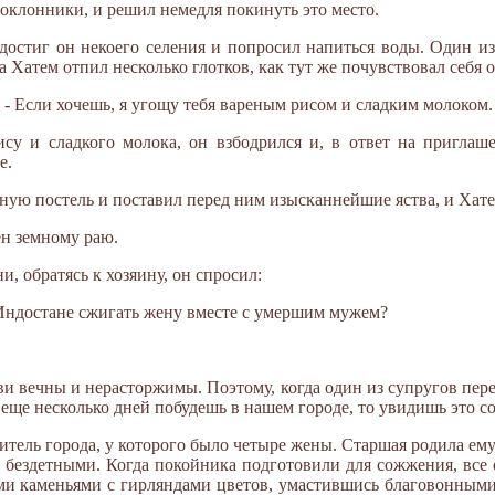
поклонники, и решил немедля покинуть это место.
остиг он некоего селения и попросил напиться воды. Один из
два Хатем отпил несколько глотков, как тут же почувствовал себя
. - Если хочешь, я угощу тебя вареным рисом и сладким молоком.
ису и сладкого молока, он взбодрился и, в ответ на приглаш
е.
ую постель и поставил перед ним изысканнейшие яства, и Хатем,
н земному раю.
, обратясь к хозяину, он спросил:
в Индостане сжигать жену вместе с умершим мужем?
и вечны и нерасторжимы. Поэтому, когда один из супругов пере
 еще несколько дней побудешь в нашем городе, то увидишь это с
тель города, у которого было четыре жены. Старшая родила ему 
и бездетными. Когда покойника подготовили для сожжения, все
ми каменьями с гирляндами цветов, умастившись благовонными