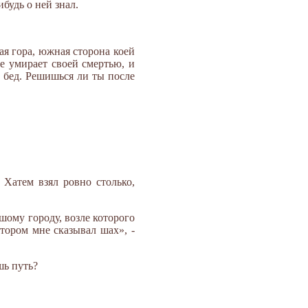
будь о ней знал.
ая гора, южная сторона коей
е умирает своей смертью, и
и бед. Решишься ли ты после
 Хатем взял ровно столько,
шому городу, возле которого
тором мне сказывал шах», -
шь путь?