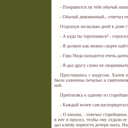
- Понравился ли тебе обычай наш
- Обычай диковинный,- отвечал е
Отдохнув несколько дней в доме г
- А куда ты торопишься? - спросил
- Я должен как можно скорее найт
- Гора Нида находится очень далеко
- Я дал другу слово не сворачивать
Простившись с индусом, Хатем о
были охвачены печалью и смятением.
ней.
Приблизясь к одному из старейшин
- Каждый волен сам распорядиться
- О юноша, - отвечал старейшина,
в нее и просил, чтобы ему отдали е
дал клятву верности дочери шаха. Н