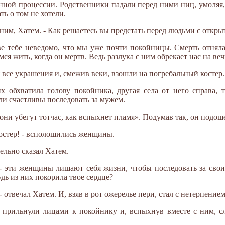
нной процессии. Родственники падали перед ними ниц, умоляя,
ь о том не хотели.
 к ним, Хатем. - Как решаетесь вы предстать перед людьми с отк
зве тебе неведомо, что мы уже почти покойницы. Смерть отняла
ся жить, когда он мертв. Ведь разлука с ним обрекает нас на ве
я все украшения и, смежив веки, взошли на погребальный костер.
 обхватила голову покойника, другая села от него справа, тр
ли счастливы последовать за мужем.
ни убегут тотчас, как вспыхнет пламя». Подумав так, он подоше
костер! - всполошились женщины.
тельно сказал Хатем.
- эти женщины лишают себя жизни, чтобы последовать за свои
удь из них покорила твое сердце?
 - отвечал Хатем. И, взяв в рот ожерелье пери, стал с нетерпение
 прильнули лицами к покойнику и, вспыхнув вместе с ним, сл