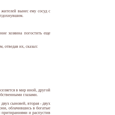
 жителей вынес ему сосуд с
 отдохнувшим.
ение хозяина погостить еще
 отведав их, сказал:
селяется в мир иной, другой
обственными глазами.
двух сыновей, вторая - двух
 они, облачившись в богатые
 притираниями и распустив