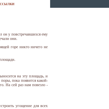
ССЫЛКИ
л он у повстречавшихся ему
ечали они.
рящей горе никто ничего не
 площади.
выносится на эту площадь, и
й поры, пока появится какой-
о. На сей раз нам повезло -
устроить угощение для всех