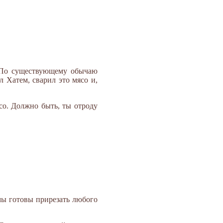
к. По существующему обычаю
л Хатем, сварил это мясо и,
со. Должно быть, ты отроду
 мы готовы прирезать любого