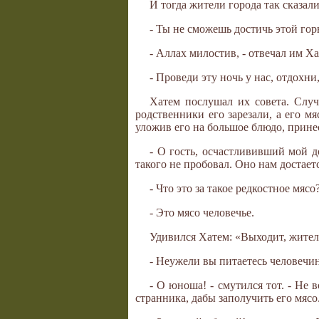
И тогда жители города так сказали
- Ты не сможешь достичь этой горы
- Аллах милостив, - отвечал им Х
- Проведи эту ночь у нас, отдохни,
Хатем послушал их совета. Случ
родственники его зарезали, а его м
уложив его на большое блюдо, прине
- О гость, осчастлививший мой д
такого не пробовал. Оно нам достаетс
- Что это за такое редкостное мясо
- Это мясо человечье.
Удивился Хатем: «Выходит, жител
- Неужели вы питаетесь человечин
- О юноша! - смутился тот. - Не
странника, дабы заполучить его мясо