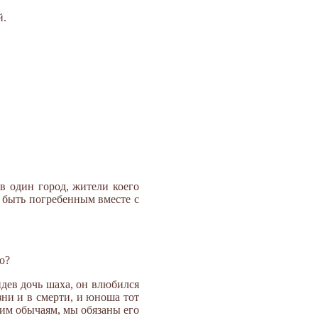
й.
в один город, жители коего
т быть погребенным вместе с
о?
идев дочь шаха, он влюбился
зни и в смерти, и юноша тот
шим обычаям, мы обязаны его