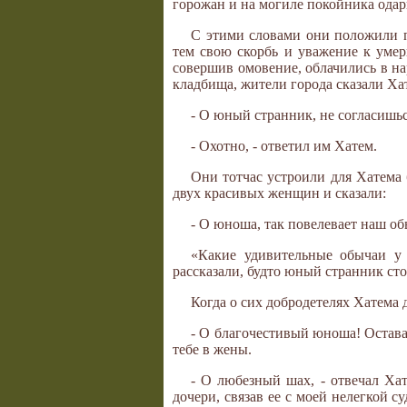
горожан и на могиле покойника одар
С этими словами они положили п
тем свою скорбь и уважение к умер
совершив омовение, облачились в на
кладбища, жители города сказали Ха
- О юный странник, не согласишь
- Охотно, - ответил им Хатем.
Они тотчас устроили для Хатема 
двух красивых женщин и сказали:
- О юноша, так повелевает наш об
«Какие удивительные обычаи у
рассказали, будто юный странник сто
Когда о сих добродетелях Хатема д
- О благочестивый юноша! Оставай
тебе в жены.
- О любезный шах, - отвечал Хат
дочери, связав ее с моей нелегкой 