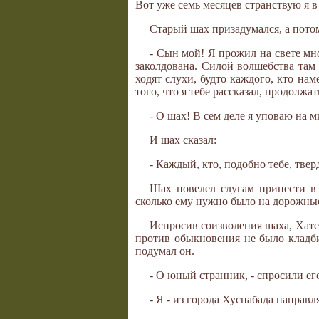
Вот уже семь месяцев странствую я в 
Старый шах призадумался, а потом,
- Сын мой! Я прожил на свете мно
заколдована. Силой волшебства там 
ходят слухи, будто каждого, кто на
того, что я тебе рассказал, продолжа
- О шах! В сем деле я уповаю на 
И шах сказал:
- Каждый, кто, подобно тебе, твер
Шах повелел слугам принести в д
сколько ему нужно было на дорожные
Испросив соизволения шаха, Хате
против обыкновения не было кладби
подумал он.
- О юный странник, - спросили ег
- Я - из города Хуснабада направл