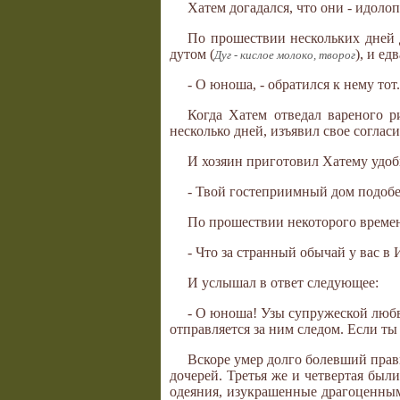
Хатем догадался, что они - идоло
По прошествии нескольких дней д
дутом (
), и е
Дуг - кислое молоко, творог
- О юноша, - обратился к нему тот
Когда Хатем отведал вареного р
несколько дней, изъявил свое согласи
И хозяин приготовил Хатему удобн
- Твой гостеприимный дом подобе
По прошествии некоторого времени
- Что за странный обычай у вас 
И услышал в ответ следующее:
- О юноша! Узы супружеской любв
отправляется за ним следом. Если ты
Вскоре умер долго болевший прави
дочерей. Третья же и четвертая был
одеяния, изукрашенные драгоценны