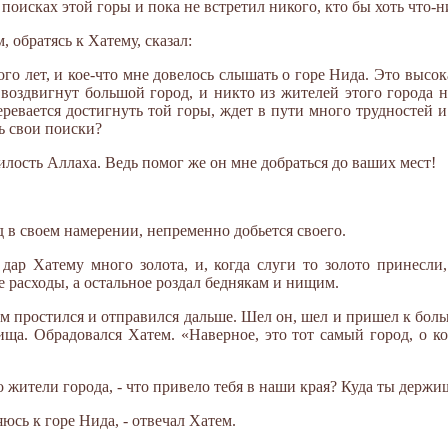
поисках этой горы и пока не встретил никого, кто бы хоть что-ни
 обратясь к Хатему, сказал:
го лет, и кое-что мне довелось слышать о горе Нида. Это высок
воздвигнут большой город, и никто из жителей этого города н
меревается достигнуть той горы, ждет в пути много трудностей 
ть свои поиски?
милость Аллаха. Ведь помог же он мне добраться до ваших мест!
д в своем намерении, непременно добьется своего.
ар Хатему много золота, и, когда слуги то золото принесли,
 расходы, а остальное роздал беднякам и нищим.
м простился и отправился дальше. Шел он, шел и пришел к боль
ща. Обрадовался Хатем. «Наверное, это тот самый город, о ко
о жители города, - что привело тебя в наши края? Куда ты держи
яюсь к горе Нида, - отвечал Хатем.