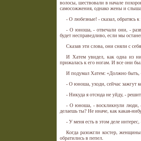
волосы, шествовали в начале похоро
самосожжения, однако жены и слышат
- О любезные! - сказал, обратясь
- О юноша, - отвечали они, - ра
будет несправедливо, если мы останем
Сказав эти слова, они сняли с себ
И Хатем увидел, как одна из них
прижалась к его ногам. И все они бы
И подумал Хатем: «Должно быть, о
- О юноша, уходи, сейчас зажгут 
- Никуда я отсюда не уйду, - реши
- О юноша, - воскликнули люди, 
делаешь ты? Не иначе, как какая-ниб
- У меня есть в этом деле интерес,
Когда разожгли костер, женщины
обратились в пепел.