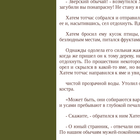
- Зверский обычай! - возмутился
загубили вы понапрасну! Не стану я
Хатем тотчас собрался и отправил
ее и, насытившись, сел отдохнуть. Вд
Хатем бросил ему кусок птицы,
безлюдным местам, питался фруктами
Однажды одолела его сильная жаж
когда же пришел он к тому дереву, 
отдохнуть. По прошествии некоторо
орел и скрылся в какой-то яме, но в
Хатем тотчас направился к яме и уви
чистой прозрачной воды. Утолил 
костра.
«Может быть, они собираются вари
и усами пребывают в глубокой печали
- Скажите, - обратился к ним Хатем
- О юный странник, - отвечали он
По нашим обычаям мужей-покойников