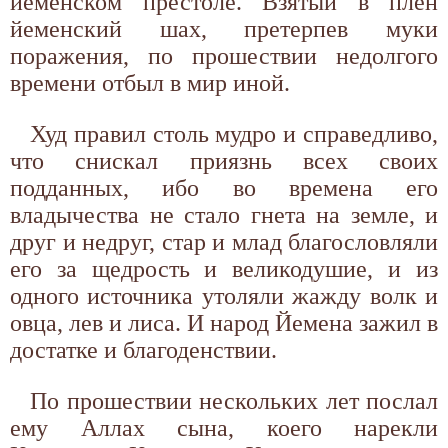
йеменском престоле. Взятый в плен
йеменский шах, претерпев муки
поражения, по прошествии недолгого
времени отбыл в мир иной.
Худ правил столь мудро и справедливо,
что снискал приязнь всех своих
подданных, ибо во времена его
владычества не стало гнета на земле, и
друг и недруг, стар и млад благословляли
его за щедрость и великодушие, и из
одного источника утоляли жажду волк и
овца, лев и лиса. И народ Йемена зажил в
достатке и благоденствии.
По прошествии нескольких лет послал
ему Аллах сына, коего нарекли