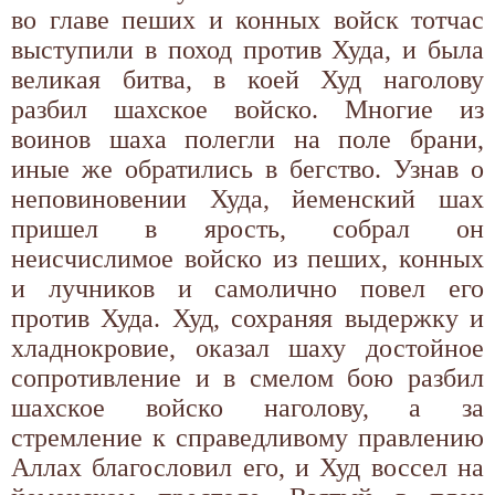
во главе пеших и конных войск тотчас
выступили в поход против Худа, и была
вели­кая битва, в коей Худ наголову
разбил шахское войско. Многие из
воинов шаха полегли на поле брани,
иные же обратились в бегство. Узнав о
неповиновении Худа, йеменский шах
пришел в ярость, собрал он
неисчислимое войско из пеших, конных
и лучников и самолично повел его
против Худа. Худ, сохраняя выдержку и
хладнокровие, оказал шаху достойное
сопротивление и в смелом бою разбил
шахское войско наголову, а за
стремление к справедливому правлению
Аллах благословил его, и Худ воссел на