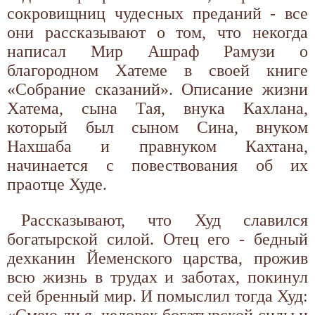
сокровищниц чудесных преданий - все
они рассказывают о том, что некогда
написал Мир Ашраф Рамузи о
благородном Хатеме в своей книге
«Собрание сказаний». Описание жизни
Хатема, сына Тая, внука Кахлана,
который был сыном Сина, внуком
Нахшаба и правнуком Кахтана,
начинается с повествования об их
праотце Худе.
Рассказывают, что Худ славился
богатырской силой. Отец его - бедный
дехканин Йеменского царства, прожив
всю жизнь в трудах и заботах, покинул
сей бренный мир. И помыслил тогда Худ:
«Смею ли я, человек богатырской силы и