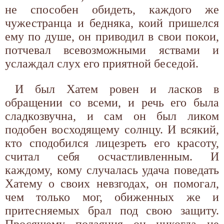
не способен обидеть, каждого же
чужестранца и бедняка, коий пришелся
ему по душе, он приводил в свои покои,
потчевал всевозможными яствами и
услаждал слух его приятной беседой.
И был Хатем ровен и ласков в
обращении со всеми, и речь его была
сладкозвучна, и сам он был ликом
подобен восходящему солнцу. И всякий,
кто сподобился лицезреть его красоту,
считал себя осчастливленным. И
каждому, кому случалась удача поведать
Хатему о своих невзгодах, он помогал,
чем только мог, обиженных же и
притесняемых брал под свою защиту.
Просящему подаяния он никогда не