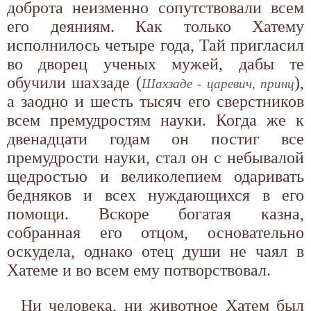
доброта неизменно сопутствовали всем
его деяниям. Как только Хатему
исполнилось четыре года, Тай пригласил
во дворец ученых мужей, дабы те
обучили шахзаде (
),
Шахзаде - царевич, принц
а заодно и шесть тысяч его сверстников
всем премудростям науки. Когда же к
двенадцати годам он постиг все
премудрости науки, стал он с небывалой
щедростью и великолепием одари­вать
бедняков и всех нуждающихся в его
помощи. Вскоре богатая казна,
собранная его отцом, основательно
оскудела, однако отец души не чаял в
Хатеме и во всем ему потворствовал.
Ни человека, ни животное Хатем был