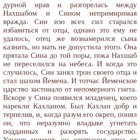
дурной нрав и разгорелась между
Нахшабом и Сином непримиримая
вражда. Син изо всех сил старался
избавиться от отца, однако это ему не
удалось, отец же вознамерился сына
казнить, но мать не допустила этого. Она
прятала Сина до той поры, пока Нахшаб
не переселился на небеса. И когда это
случилось, Син занял трон своего отца и
стал шахом Йемена. И тотчас Йеменское
царство застонало от непомерного гнета.
Вскоре у Сина появился младенец, коего
нарекли Кахланом. Был Кахлан добр и
терпелив, и, когда разум его окреп, понял
он, что неразумно владыке угнетать
подданных и разорять государство.
Улучив момент, он отстранил отца от