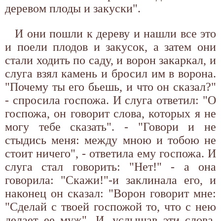
деревом плоды и закуски".
И они пошли к дереву и нашли все это
и поели плодов и закусок, а затем они
стали ходить по саду, и ворон закаркал, и
слуга взял камень и бросил им в ворона.
"Почему ты его бьешь, и что он сказал?"
- спросила госпожа. И слуга ответил: "О
госпожа, он говорит слова, которых я не
могу тебе сказать". - "Говори и не
стыдись меня: между мною и тобою не
стоит ничего", - ответила ему госпожа. И
слуга стал говорить: "Нет!" - а она
говорила: "Скажи!"-и заклинала его, и
наконец он сказал: "Ворон говорит мне:
"Сделай с твоей госпожой то, что с нею
делает ее муж". И, услышав эти слова,