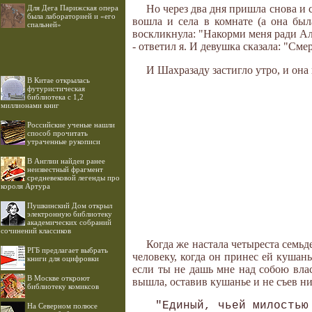
Но через два дня пришла снова и ск
Для Дега Парижская опера
была лабораторией и «его
вошла и села в комнате (а она была
спальней»
воскликнула: "Накорми меня ради Алл
- ответил я. И девушка сказала: "Сме
И Шахразаду застигло утро, и она
В Китае открылась
футуристическая
библиотека с 1,2
миллионами книг
Российские ученые нашли
способ прочитать
утраченные рукописи
В Англии найден ранее
неизвестный фрагмент
средневековой легенды про
короля Артура
Пушкинский Дом открыл
электронную библиотеку
академических собраний
сочинений классиков
Когда же настала четыреста семьд
РГБ предлагает выбрать
человеку, когда он принес ей кушань
книги для оцифровки
если ты не дашь мне над собою влас
В Москве откроют
вышла, оставив кушанье и не съев ни
библиотеку комиксов
 "Единый, чьей милостью 
На Северном полюсе