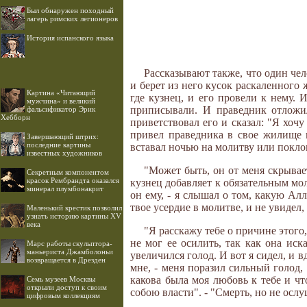
Был обнаружен походный
лагерь римских легионеров
История испанского языка
Рассказывают также, что один чел
и берет из него кусок раскаленного 
Картина «Читающий
где кузнец, и его провели к нему. 
мужчина» и великий
приписывали. И праведник отложил
фальсификатор Эрик
Хебборн
приветствовал его и сказал: "Я хоч
привел праведника в свое жилище 
Завершающий штрих:
последние картины
вставал ночью на молитву или покло
известных художников
"Может быть, он от меня скрывает
Секретным компонентом
красок Рембрандта оказался
кузнец добавляет к обязательным мо
минерал плумбонакрит
он ему, - я слышал о том, какую Алл
твое усердие в молитве, и не увидел,
Маленький крестик позволил
узнать историю картины XV
века
"Я расскажу тебе о причине этого,
не мог ее осилить, так как она иск
Марс работы скульптора-
маньериста Джамболоньи
увеличился голод. И вот я сидел, и в
возвращается в Дрезден
мне, - меня поразил сильный голод,
какова была моя любовь к тебе и что
Семь музеев Москвы
открыли доступ к своим
собою власти". - "Смерть, но не ослу
цифровым коллекциям