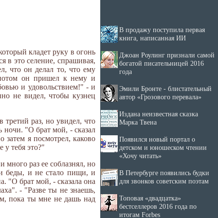
В продажу поступила первая
книга, написанная ИИ
 который кладет руку в огонь
Джоан Роулинг признали самой
ся в это селение, спрашивая,
богатой писательницей 2016
л, что он делал то, что ему
года
 потом он пришел к нему и
бовью и удовольствием!" - и
Эмили Бронте - блистательный
но не видел, чтобы кузнец
автор «Грозового перевала»
Издана неизвестная сказка
в третий раз, но увидел, что
Марка Твена
ночи. "О брат мой, - сказал
Но затем я посмотрел, каково
Появился новый портал о
е у тебя это?"
детском и юношеском чтении
«Хочу читать»
и много раз ее соблазнял, но
и беды, и не стало пищи, и
В Петербурге появились будки
для звонков советским поэтам
. "О брат мой, - сказала она
ха". - "Разве ты не знаешь,
Топовая «двадцатка»
ем, пока ты мне не дашь над
бестселлеров 2016 года по
итогам Forbes