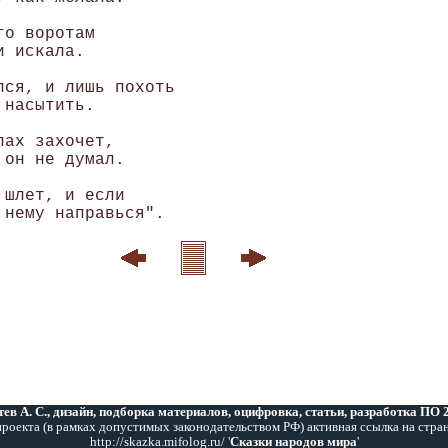
о воротам 

 искала. 

ся, и лишь похоть 

насытить. 

ах захочет, 

он не думал. 

шлет, и если 

ев А. С., дизайн, подборка материалов, оцифровка, статьи, разработка ПО
роекта (в рамках допустимых законодательством РФ) активная ссылка на стра
http://skazka.mifolog.ru/ '
Сказки народов мира
'