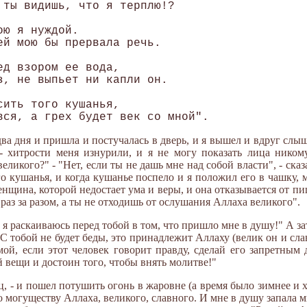
 ты видишь, что я терплю!? 

ю я нуждой. 

ей мою бы прервала речь. 

д взором ее вода, 

з, не выпьет ни капли он. 

ить того кушанья, 

два дня и пришла и постучалась в дверь, и я вышел и вдруг слыш
, - хитрости меня изнурили, и я не могу показать лица ником
ликого?" - "Нет, если ты не дашь мне над собой власти", - сказ
го кушанья, и когда кушанье поспело и я положил его в чашку,
енщина, которой недостает ума и веры, и она отказывается от пищ
 раз за разом, а ты не отходишь от ослушания Аллаха великого".
 я раскаиваюсь перед тобой в том, что пришло мне в душу!" А за
С тобой не будет беды, это принадлежит Аллаху (велик он и сла
мой, если этот человек говорит правду, сделай его запретным
й вещи и достоин того, чтобы внять молитве!"
ец, - и пошел потушить огонь в жаровне (а время было зимнее и 
по могуществу Аллаха, великого, славного. И мне в душу запала