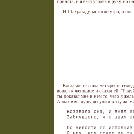
принята, и я взял уголек в руку, но 
И Шахразаду застигло утро, и она
Когда же настала четыреста семьд
вошел к женщине и сказал ей: "Раду
ты показал мне в нем то, чего я жел
Аллах взял душу девушки в эту же мин
 Воззвала она, и внял ее
 Заблудшего, что звал ег
 По милости ее исполнив 
 О нем, все совершил он,