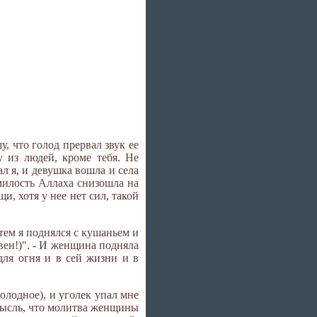
у, что голод прервал звук ее
у из людей, кроме тебя. Не
ал я, и девушка вошла и села
 милость Аллаха снизошла на
и, хотя у нее нет сил, такой
тем я поднялся с кушаньем и
вен!)". - И женщина подняла
 для огня и в сей жизни и в
холодное), и уголек упал мне
 мысль, что молитва женщины