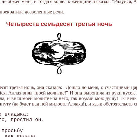
он не обжег меня, и тогда я вошел к женщине и сказал: "Радуйся, 
 прекратила дозволенные речи.
Четыреста семьдесят третья ночь
есят третья ночь, она сказала: "Дошло до меня, о счастливый ца
йся, Аллах внял твоей молитве!" И она выронила из руки кусок 
ала, и внял моей молитве за него, так возьми мою душу! Ты ведь
уту (да будет над ней милость Аллаха!), и язык обстоятельств с
 владыка: 

о, простил он. 

просьбу 

 как желала. 
