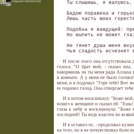
открыли библиотеку
 Ты слышишь, я жалуюсь,
 Бедою поражена и горько
 Лишь часть моих горест
 Подобна я жаждущей: пре
 Но выпить не может гла
 Не тянет душа меня вкус
И после этого она отсутствовала 
голоса. "О брат мой, - сказал она
накормишь ли ты меня ради Аллаха ве
в комнате. А у меня не было готово
меня, и я подумал: "Горе тебе! Вот ж
ее поразил голод. Она отвергает тебя
И я потом воскликнул: "Боже мой,
вошел к женщине и сказал ей: "Ешь! 
глаза к небу и воскликнула: "Боже 
последней! Ты ведь властен во всяко
И я оставил ее, - продолжал кузн
на тело, но я не почувствовал боли 