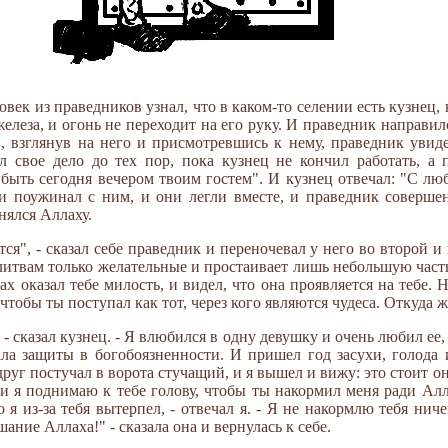
овек из праведников узнал, что в каком-то селении есть кузнец,
железа, и огонь не переходит на его руку. И праведник направил
И, взглянув на него и присмотревшись к нему, праведник увиде
 свое дело до тех пор, пока кузнец не кончил работать, а
у быть сегодня вечером твоим гостем". И кузнец отвечал: "С лю
и поужинал с ним, и они легли вместе, и праведник совершен
нялся Аллаху.
ся", - сказал себе праведник и переночевал у него во второй и 
литвам только желательные и простаивает лишь небольшую часть 
ах оказал тебе милость, и видел, что она проявляется на тебе. 
 чтобы ты поступал как тот, через кого являются чудеса. Откуда ж
 - сказал кузнец. - Я влюбился в одну девушку и очень любил ее, 
ала защиты в богобоязненности. И пришел год засухи, голода 
друг постучал в ворота стучащий, и я вышел и вижу: это стоит она
 и я поднимаю к тебе голову, чтобы ты накормил меня ради Алла
 я из-за тебя вытерпел, - отвечал я. - Я не накормлю тебя нич
шание Аллаха!" - сказала она и вернулась к себе.