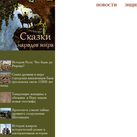
НОВОСТИ
ЭНЦИ
История Руси: Что было до
Рюрика?
Самая древняя в мире
городская канализация была
проложена около 11800 лет
назад
Танцующие женщина и
обезьяна: в Перу нашли
новые геоглифы
Археологи узнали тайны
древнего сооружения
Шотландии
История жанров:
исторический роман и
альтернативная история