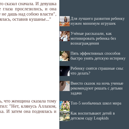
что сказал сначала. И девушка
 глаза прослезились, и она
е не дашь над собою власти",
Для лучшего развития ребенку
лась, оставив кушанье..."
нужен минимум игрушек
Учёные рассказали, как
мотивировать ребенка без
вознаграждения
Пять эффективных способов
быстро унять детскую истерику
Ребенку снятся страшные сны:
что делать?
Вместо сказок на ночь ученые
рекомендуют решать с детьми
задачи
рь, что женщина сказала тому
Топ-5 необычных школ мира
тил: "Нет, клянусь Аллахом,
ка. И затем она поднялась и
Как воспитывают детей в
детском саду Leapkids