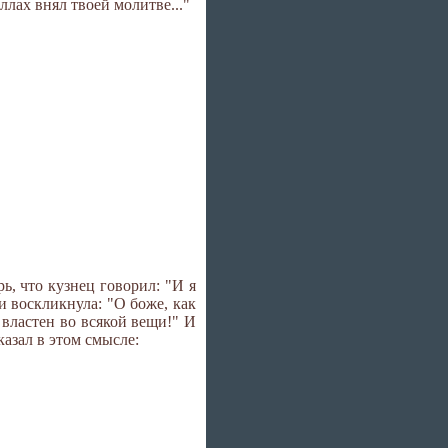
Аллах внял твоей молитве..."
рь, что кузнец говорил: "И я
и воскликнула: "О боже, как
 властен во всякой вещи!" И
казал в этом смысле: