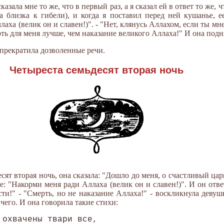
азала мне то же, что в первый раз, а я сказал ей в ответ то же, 
 близка к гибели), и когда я поставил перед ней кушанье, ее
аха (велик он и славен!)". - "Нет, клянусь Аллахом, если ты мн
рть для меня лучше, чем наказание великого Аллаха!" И она подня
 прекратила дозволенные речи.
Четыреста семьдесят вторая ночь
есят вторая ночь, она сказала: "Дошло до меня, о счастливый ца
е: "Накорми меня ради Аллаха (велик он и славен!)". И он отве
ти!" - "Смерть, но не наказание Аллаха!" - воскликнула девуш
чего. И она говорила такие стихи:
охвачены твари все, 
