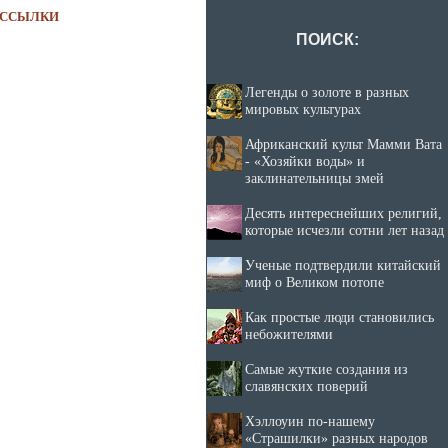
ССЫЛКИ
ПОИСК:
Легенды о золоте в разных
мировых культурах
Африканский культ Мамми Вата
- «Хозяйки воды» и
заклинательницы змей
Десять интереснейших религий,
которые исчезли сотни лет назад
Ученые подтвердили китайский
миф о Великом потопе
Как простые люди становились
небожителями
Самые жуткие создания из
славянских поверий
Хэллоуин по-нашему
«Страшилки» разных народов