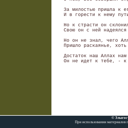
 За милостью пришла к ег
 И в горести к нему пути
 Но к страсти он склонил
 Свою он с ней надеялся 
 Но он не знал, чего Алл
 Пришло раскаянье, хоть 
 Достаток наш Аллах нам 
© Злыгост
При использовании материалов п