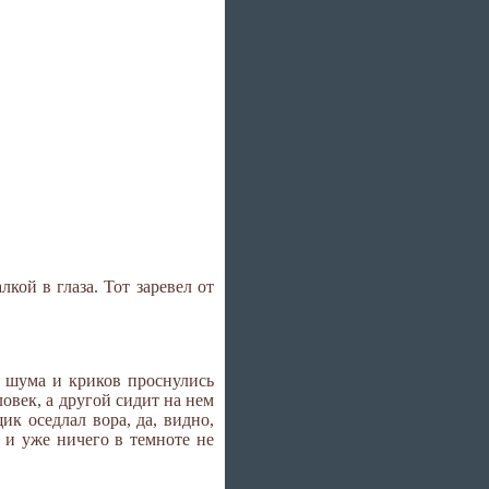
кой в глаза. Тот заревел от
т шума и криков проснулись
овек, а другой сидит на нем
ик оседлал вора, да, видно,
 и уже ничего в темноте не