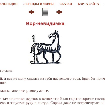
КЛОПЕДИЯ
ЛЕГЕНДЫ И МИФЫ
СКАЗКИ
КАРТА САЙТА
Вор-невидимка
го сына:
й, а все не могу сделать из тебя настоящего вора. Брал бы прим
шит.
ажи-ка мне, отец, свое уменье.
 там столетнее дерево: в ветвях его было скрыто сорочье гнездо
рево и запустил руку в гнездо. Сорока даже не встрепенулась и