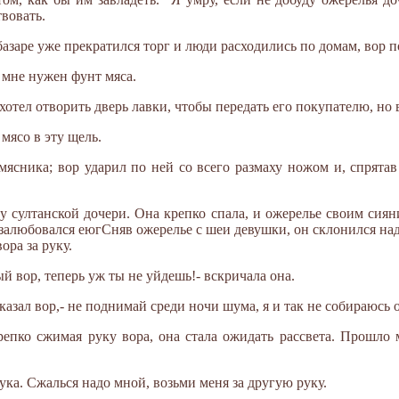
вовать.
базаре уже прекратился торг и люди расходились по домам, вор п
- мне нужен фунт мяса.
отел отворить дверь лавки, чтобы передать его покупателю, но в
мясо в эту щель.
мясника; вор ударил по ней со всего размаху ножом и, спрятав
у султанской дочери. Она крепко спала, и ожерелье своим сиян
 залюбовался еюгСняв ожерелье с шеи девушки, он склонился над
ора за руку.
й вор, теперь уж ты не уйдешь!- вскричала она.
казал вор,- не поднимай среди ночи шума, я и так не собираюсь о
репко сжимая руку вора, она стала ожидать рассвета. Прошло 
рука. Сжалься надо мной, возьми меня за другую руку.