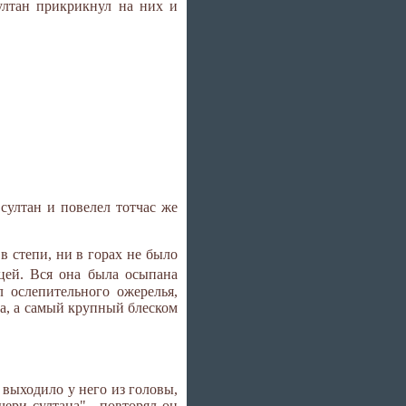
ултан прикрикнул на них и
 султан и повелел тотчас же
в степи, ни в горах не было
цей. Вся она была осыпана
 ослепительного ожерелья,
а, а самый крупный блеском
 выходило у него из головы,
чери султана",- повторял он