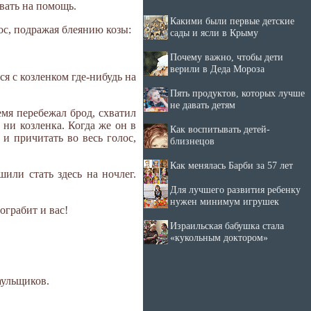
звать на помощь.
Какими были первые детские
ос, подражая блеянию козы:
сады и ясли в Крыму
Почему важно, чтобы дети
верили в Деда Мороза
ся с козленком где-нибудь на
Пять продуктов, которых лучше
не давать детям
емя перебежал брод, схватил
 ни козленка. Когда же он в
Как воспитывать детей-
 и причитать во весь голос,
близнецов
Как менялась Барби за 57 лет
или стать здесь на ночлег.
Для лучшего развития ребенку
нужен минимум игрушек
ограбит и вас!
Израильская бабушка стала
«кукольным доктором»
аульщиков.