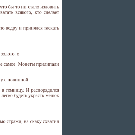
что бы то ни стало изловить
атать всякого, кто сделает
по ведру и принялся таскать
золото. o
 же самое. Монеты прилипали
ну с повинной.
 в темницу. И распорядился
 легко будеть украсть мешок
мо стражи, на скаку схватил