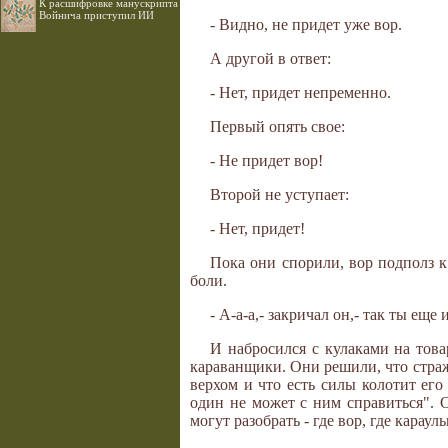
К расшифровке манускрипта
Войнича приступил ИИ
- Видно, не придет уже вор.
А другой в ответ:
- Нет, придет непременно.
Первый опять свое:
- Не придет вор!
Второй не уступает:
- Нет, придет!
Пока они спорили, вор подполз к
боли.
- А-а-а,- закричал он,- так ты еще 
И набросился с кулаками на това
караванщики. Они решили, что стража
верхом и что есть силы колотит его 
один не может с ним справиться". 
могут разобрать - где вор, где караул