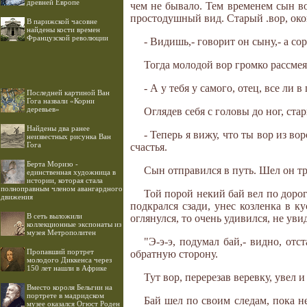
древней Европе
чем не бывало. Тем временем сын во
простодушный вид. Старый .вор, окон
В парижской часовне
найдены кости времен
Французской революции
- Видишь,- говорит он сыну,- а сор
Тогда молодой вор громко рассмея
- А у тебя у самого, отец, все ли в
Последней картиной Ван
Гога назвали «Корни
деревьев»
Оглядев себя с головы до ног, стар
Найдены два ранее
- Теперь я вижу, что ты вор из в
неизвестных рисунка Ван
Гога
счастья.
Берта Моризо -
Сын отправился в путь. Шел он т
единственная художница в
истории, которая стала
полноправным членом авангардного
Той порой некий бай вел по дороге
движения
подкрался сзади, унес козленка в к
В сеть выложили
оглянулся, то очень удивился, не уви
коллекционные экспонаты из
музея Метрополитен
"Э-э-э, подумал бай,- видно, отс
Пропавший портрет
обратную сторону.
молодого Диккенса через
150 лет нашли в Африке
Тут вор, перерезав веревку, увел и 
Вместо короля Бельгии на
портрете в мадридском
Бай шел по своим следам, пока не
музее оказался Огюст Роден