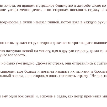
ии золота, он пришел в страшное бешенство и дал себе слово во 
ине улицы мешок денег, а по сторонам поставить стражу и хв
водоносом, а пятки намазал глиной, потом взял в каждую руку 
 он не выпускает из рук ведро и даже не смотрит на рассыпанное 
етно наступал пяткой на монету, идя в другую сторону, делал то
унес все золото.
но было уже поздно. Дрожа от страха, они отправились к султа
свирепел еще больше и повелел наказать их палками и бросить
лный золота, а по сторонам опять поставить стражу. "Не так-то
 ему один бок сажей и, вскочив в седло, как ветер промчался ми