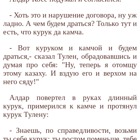
- Хоть это и нарушение договора, ну уж
ладно. А чем будем драться? Только тут и
есть, что курук да камча.
- Вот куруком и камчой и будем
драться,- сказал Тулен, обрадовавшись и
думая про себя: "Ну, теперь я отомщу
этому казаху. И вздую его и верхом на
него сяду!"
Алдар повертел в руках длинный
курук, примерился к камче и протянул
курук Тулену:
- Знаешь, по справедливости, возьми
ты себе курук: ты ростом поменьше, тебе