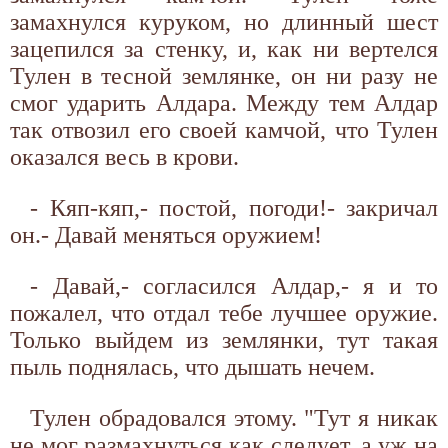
замахнулся куруком, но длинный шест
зацепился за стенку, и, как ни вертелся
Тулен в тесной землянке, он ни разу не
смог ударить Алдара. Между тем Алдар
так отвозил его своей камчой, что Тулен
оказался весь в крови.
- Кяп-кяп,- постой, погоди!- закричал
он.- Давай меняться оружием!
- Давай,- согласился Алдар,- я и то
пожалел, что отдал тебе лучшее оружие.
Только выйдем из землянки, тут такая
пыль поднялась, что дышать нечем.
Тулен обрадовался этому. "Тут я никак
не мог размахнуться как следует, а уж на