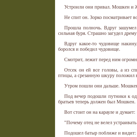
Устроили они привал. Мошкен и Ж
Не спит он. Зорко посматривает во
Прошла полночь. Вдруг зашумел в
сильная буря. Страшно загудел дрему
Вдруг какое-то чудовище накину
боролся и победил чудовище.
Смотрит, лежит перед ним огромн
Отсек он ей все головы, а из 
птицы, а срезанную шкуру положил в 
Утром пошли они дальше. Мошкен 
Под вечер подошли путники к оди
братьев теперь должен был Мошкен.
Вот стоит он на карауле и думает:
"Почему отец не велел устраивать
Подошел батыр поближе и видит: л