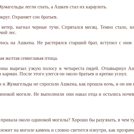
умагельды легли спать, а Ашкен стал их караулить.
круг. Охраняет сон братьев.
етер, нагнал черные тучи. Спрятался месяц. Темно стало, хо
чий лес.
лось на Ашкена. Не растерялся старший брат, вступил с ним 
ая желтая семиглавая птица.
спины вырезал узкую полосу в четыреста пядей. Отшвырнул А
карман. После этого улегся он около братьев и крепко уснул.
и Жумагельды не спросили Ашкена, как прошла ночь, и он им н
нокой могиле. Не выполнили они наказ отца и остались ночева
 привала около одинокой могилы? Хорошо бы разузнать, в чем ту
ежит на могиле камень и словно светится изнутри, как прозрач