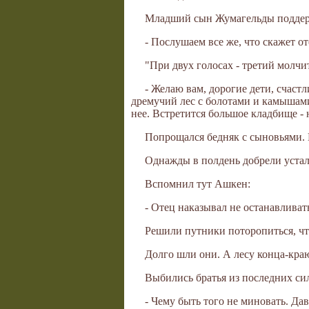
Младший сын Жумагельды поддерж
- Послушаем все же, что скажет от
"При двух голосах - третий молч
- Желаю вам, дорогие дети, счастл
дремучий лес с болотами и камышами 
нее. Встретится большое кладбище - 
Попрощался бедняк с сыновьями.
Однажды в полдень добрели устал
Вспомнил тут Ашкен:
- Отец наказывал не останавливать
Решили путники поторопиться, что
Долго шли они. А лесу конца-краю
Выбились братья из последних сил
- Чему быть того не миновать. Да