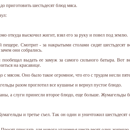
надо приготовить шестьдесят блюд мяса.
ул:
омо откуда выскочил жигит, взял его за руку и повел под землю.
 пещере. Смотрит - за накрытыми столами сидят шестьдесят 
 зачем они собрались.
н пообещал выдать ее замуж за самого сильного батыра. Вот 
ниться на красавице.
с мясом. Оно было такое огромное, что его с трудом несли пяте
гельды разом проглотил все кушанье и вернул пустое блюдо.
аны, а слуги принесли второе блюдо, еще больше. Жумагельды б
умагельды и третье съел. Так он один и уничтожил шестьдесят 
. Просят прислать для нового угощенья шестьдесят одну жирную