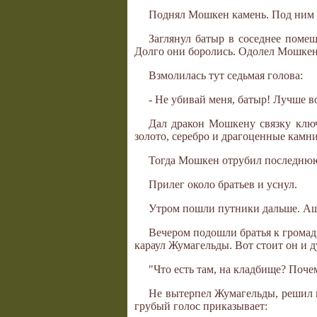
Поднял Мошкен камень. Под ним о
Заглянул батыр в соседнее поме
Долго они боролись. Одолел Мошкен 
Взмолилась тут седьмая голова:
- Не убивай меня, батыр! Лучше 
Дал дракон Мошкену связку ключ
золото, серебро и драгоценные камни
Тогда Мошкен отрубил последнюю 
Прилег около братьев и уснул.
Утром пошли путники дальше. Ашк
Вечером подошли братья к громад
караул Жумагельды. Вот стоит он и д
"Что есть там, на кладбище? Поче
Не вытерпел Жумагельды, решил п
грубый голос приказывает: