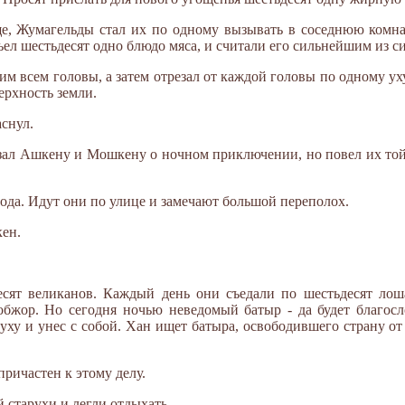
е, Жумагельды стал их по одному вызывать в соседнюю комна
ъел шестьдесят одно блюдо мяса, и считали его сильнейшим из с
 всем головы, а затем отрезал от каждой головы по одному уху
ерхность земли.
аснул.
зал Ашкену и Мошкену о ночном приключении, но повел их той
ода. Идут они по улице и замечают большой переполох.
кен.
сят великанов. Каждый день они съедали по шестьдесят лоша
бжор. Но сегодня ночью неведомый батыр - да будет благосл
 уху и унес с собой. Хан ищет батыра, освободившего страну о
причастен к этому делу.
й старухи и легли отдыхать.