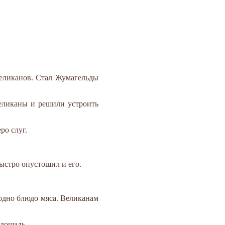
великанов. Стал Жумагельды
великаны и решили устроить
ро слуг.
ыстро опустошил и его.
одно блюдо мяса. Великанам
 лошадь.