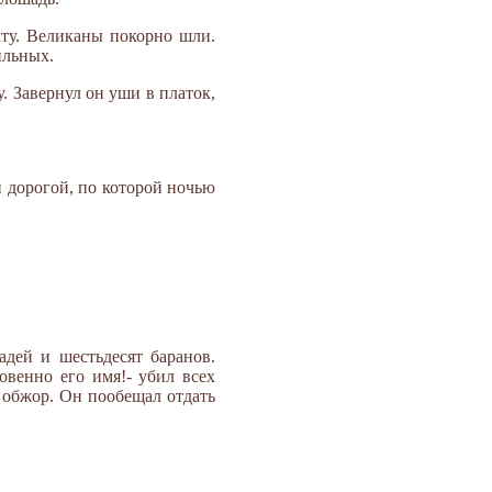
ту. Великаны покорно шли.
ильных.
. Завернул он уши в платок,
 дорогой, по которой ночью
дей и шестьдесят баранов.
овенно его имя!- убил всех
т обжор. Он пообещал отдать