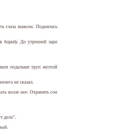
ть глаза выколи. Поднялась
в борьбу. До утренней зари
шкен подальше труп желтой
ичего не сказал.
ть возле нее. Охранять сон
т дело".
ный.