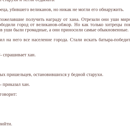
еца, убившего великанов, но никак не могли его обнаружить.
пожелавшие получить награду от хана. Отрезали они уши мир
вободили город от великанов-обжор. Но как только хитрецы п
нов уши были громадные, а они приносили самые обыкновенные.
ил на него все население города. Стали искать батыра-победит
?- спрашивает хан.
мых пришельцев, остановившихся у бедной старухи.
- приказал хан.
говорит:
рийти.