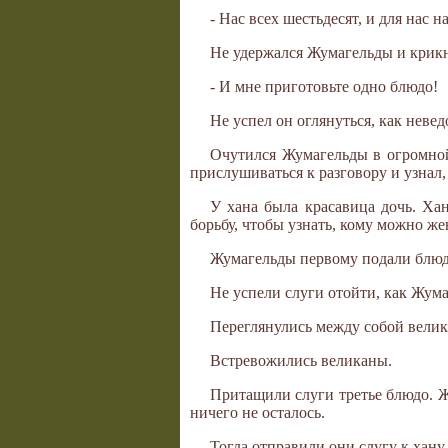
- Нас всех шестьдесят, и для нас 
Не удержался Жумагельды и крикн
- И мне приготовьте одно блюдо!
Не успел он оглянуться, как невед
Очутился Жумагельды в огромной
прислушиваться к разговору и узнал,
У хана была красавица дочь. Ха
борьбу, чтобы узнать, кому можно же
Жумагельды первому подали блюдо 
Не успели слуги отойти, как Жума
Переглянулись между собой велик
Встревожились великаны.
Притащили слуги третье блюдо. Ж
ничего не осталось.
Тогда отправили они слугу к хану