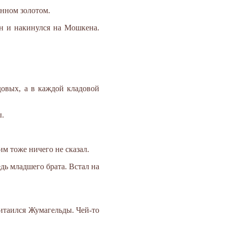
енном золотом.
он и накинулся на Мошкена.
овых, а в каждой кладовой
ы.
м тоже ничего не сказал.
дь младшего брата. Встал на
итаился Жумагельды. Чей-то