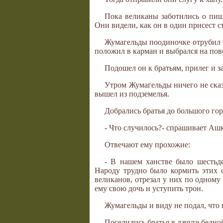
Пока великаны заботились о пищ
Они видели, как он в один присест с
Жумагельды поодиночке отрубил им
положил в карман и выбрался на пов
Подошел он к братьям, прилег и з
Утром Жумагельды ничего не ска
вышел из подземелья.
Добрались братья до большого гор
- Что случилось?- спрашивает Аш
Отвечают ему прохожие:
- В нашем ханстве было шестьде
Народу трудно было кормить этих о
великанов, отрезал у них по одному
ему свою дочь и уступить трон.
Жумагельды и виду не подал, что 
Поселились братья в лачуге бедно