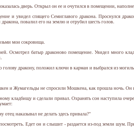
казалась дверь. Открыл он ее и очутился в помещении, наполн
щение и увидел спящего Семиглавого дракона. Проснулся драк
дракона, повалил его на землю и отрубил шесть голов.
возьми мои сокровища.
ей. Осмотрел батыр драконово помещение. Увидел много клад
.
голову дракону, положил ключи в карман и выбрался из могил
ен и Жумагельды не спросили Мошкена, как прошла ночь. Он и
ному кладбищу и сделали привал. Охранять сон наступила очере
умает:
му отец наказывал не делать здесь привала?"
осмотреть. Едет он и слышит - раздается из-под земли шум. Пр