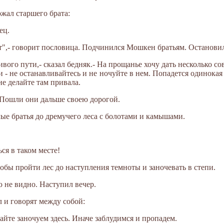
ал старшего брата:
ец.
ит",- говорит пословица. Подчинился Мошкен братьям. Останови
ивого пути,- сказал бедняк.- На прощанье хочу дать несколько со
- не останавливайтесь и не ночуйте в нем. Попадется одинокая 
не делайте там привала.
 Пошли они дальше своею дорогой.
ые братья до дремучего леса с болотами и камышами.
ся в таком месте!
бы пройти лес до наступления темноты и заночевать в степи.
 не видно. Наступил вечер.
 и говорят между собой:
вайте заночуем здесь. Иначе заблудимся и пропадем.