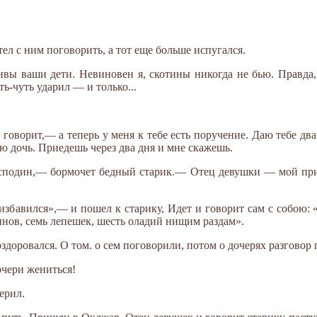
тел с ним поговорить, а тот еще больше испугался.
ивы ваши дети. Невиновен я, скотины никогда не бью. Правда, 
ть-чуть ударил — и только...
оворит,— а теперь у меня к тебе есть поручение. Даю тебе два
ую дочь. Приедешь через два дня и мне скажешь.
сподин,— бормочет бедный старик.— Отец девушки — мой прия
 избавился»,— и пошел к старику, Идет и говорит сам с собою: 
инов, семь лепешек, шесть оладий нищим раздам».
здоровался. О том. о сем поговорили, потом о дочерях разговор 
чери жениться!
ерил.