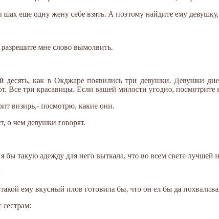
л шах еще одну жену себе взять. А поэтому найдите ему девушку,
 разрешите мне слово вымолвить.
й десять, как в Окджаре появились три девушки. Девушки дне
ют. Все три красавицы. Если вашей милости угодно, посмотрите 
рит визирь,- посмотрю, какие они.
, о чем девушки говорят.
я бы такую адежду для него выткала, что во всем свете лучшей н
:
такой ему вкусный плов готовила бы, что он ел бы да похвалива
 сестрам: