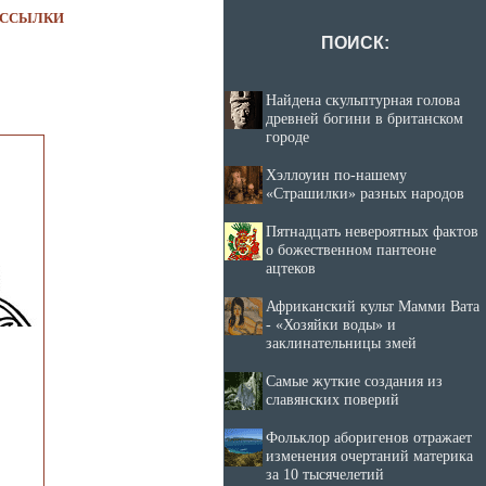
ССЫЛКИ
ПОИСК:
Найдена скульптурная голова
древней богини в британском
городе
Хэллоуин по-нашему
«Страшилки» разных народов
Пятнадцать невероятных фактов
о божественном пантеоне
ацтеков
Африканский культ Мамми Вата
- «Хозяйки воды» и
заклинательницы змей
Самые жуткие создания из
славянских поверий
Фольклор аборигенов отражает
изменения очертаний материка
за 10 тысячелетий