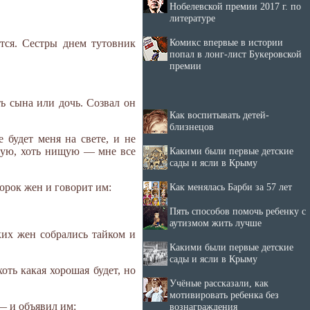
Нобелевской премии 2017 г. по
литературе
Комикс впервые в истории
тся. Сестры днем тутовник
попал в лонг-лист Букеровской
премии
ь сына или дочь. Созвал он
Как воспитывать детей-
близнецов
будет меня на свете, и не
Какими были первые детские
дную, хоть нищую — мне все
сады и ясли в Крыму
Как менялась Барби за 57 лет
орок жен и говорит им:
Пять способов помочь ребенку с
аутизмом жить лучше
ких жен собрались тайком и
Какими были первые детские
сады и ясли в Крыму
оть какая хорошая будет, но
Учёные рассказали, как
мотивировать ребенка без
— и объявил им:
вознаграждения