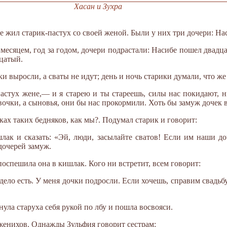
Хасан и Зухра
 жил старик-пастух со своей женой. Были у них три дочери: Нас
 месяцем, год за годом, дочери подрастали: Насибе пошел двадц
цатый.
ки выросли, а сваты не идут; день и ночь старики думали, что же
стух жене,— и я старею и ты стареешь, силы нас покидают, ни
вочки, а сыновья, они бы нас прокормили. Хоть бы замуж дочек в
ках таких бедняков, как мы?. Подумал старик и говорит:
лак и сказать: «Эй, люди, засылайте сватов! Если им наши до
дочерей замуж.
поспешила она в кишлак. Кого ни встретит, всем говорит:
ело есть. У меня дочки подросли. Если хочешь, справим свадьбу,
нула старуха себя рукой по лбу и пошла восвояси.
 женихов. Однажды Зульфия говорит сестрам: