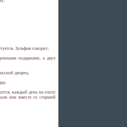
ху:
туется. Зульфия говорит:
ценными подарками, а двух
шахский дворец.
дце.
уется, каждый день на охоту
шли они вместе со старшей