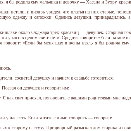
х, я бы родила ему мальчика и девочку — Хасана и Зухру, крас
ушки встали, и визирь увидел, что платья на них старые, поно
ошую одежду и сапожки. Оделись девушки, принарядились, а 
 кишлаке около Окджара трех красавиц — девушек. Старшая гов
х ни у кого в целом свете нет». Средняя говорит: «Если на мне ша
я говорит: «Если бы меня шах в жены взял,- я бы родила ему 
нюсь.
ители, сосватай девушку и начнем к свадьбе готовиться.
 Позвал он девушек и говорит им:
 Я как сват приехал, поговорить с вашими родителями мне надо
и у нас есть. Если хотите с ними говорить — говорите.
ых к старому пастуху. Придворный разыскал дом старика и гово