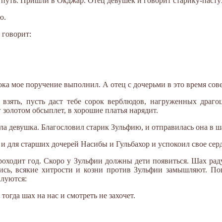
 путь. Пришли в Окджар. Отец девушек и говорит старику-пасту
ю.
 говорит:
ка мое поручение выполнил. А отец с дочерьми в это время сове
взять, пусть даст тебе сорок верблюдов, нагруженных драго
г золотом обсыплет, в хорошие платья нарядит.
ала девушка. Благословил старик Зульфию, и отправилась она в 
и для старших дочерей Насибы и Гульбахор и успокоил свое сер
проходит год. Скоро у Зульфии должны дети появиться. Шах рад
ись, всякие хитрости и козни против Зульфии замышляют. По
алуются:
тогда шах на нас и смотреть не захочет.