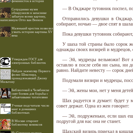
феминисток в истории
— В Окджаре тутовник поспел, п
Cотрудники музея
обнаружили в запаснике
забытую всеми картину,
Отправились девушки в Окджар.
написанную Отто ван Вееном
собирают, ночью — двое спят в шалаше
Маленький крестик позволил
узнать историю картины XV
Пока девушки тутовник собирают,
века
У шаха той страны было сорок же
однажды своих визирей и мудрецов, с
— Эй, мудрецы вельможи! Вот я,
Утвержден ГОСТ для
электронных библиотек
оставлю я после себя ни сына, ни 
равно. Найдите невесту — сорок дне
Найден экземпляр Первого
фолио Шекспира,
принадлежавший Джону
Подумали визири и мудрецы, посов
Мильтону
— Эй, жены мои, нет у меня детей
Библиотекой в Челябинске
снят боевик для борьбы с
забывчивыми читателями
Шах радуется и думает: будет у 
совет держат. Одна из жен говорит:
Ученые подсчитали число
книг в домашних
библиотеках
— Эй, подруженьки, если шах еще 
подругой для нас она не станет.
В Москве откроют
библиотеку комиксов
Шахский визирь приехал в кишлак
На Северном полюсе