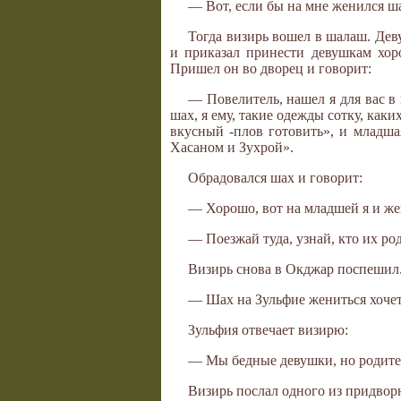
— Вот, если бы на мне женился ша
Тогда визирь вошел в шалаш. Дев
и приказал принести девушкам хор
Пришел он во дворец и говорит:
— Повелитель, нашел я для вас в
шах, я ему, такие одежды сотку, каки
вкусный -плов готовить», и младша
Хасаном и Зухрой».
Обрадовался шах и говорит:
— Хорошо, вот на младшей я и же
— Поезжай туда, узнай, кто их род
Визирь снова в Окджар поспешил.
— Шах на Зульфие жениться хочет.
Зульфия отвечает визирю:
— Мы бедные девушки, но родител
Визирь послал одного из придворн