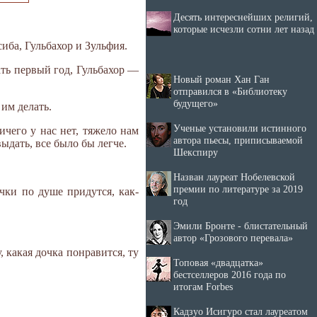
Десять интереснейших религий,
которые исчезли сотни лет назад
иба, Гульбахор и Зульфия.
ать первый год, Гульбахор —
Новый роман Хан Ган
отправился в «Библиотеку
будущего»
 им делать.
Ученые установили истинного
чего у нас нет, тяжело нам
автора пьесы, приписываемой
ыдать, все было бы легче.
Шекспиру
Назван лауреат Нобелевской
премии по литературе за 2019
чки по душе придутся, как-
год
Эмили Бронте - блистательный
автор «Грозового перевала»
 какая дочка понравится, ту
Топовая «двадцатка»
бестселлеров 2016 года по
итогам Forbes
Кадзуо Исигуро стал лауреатом