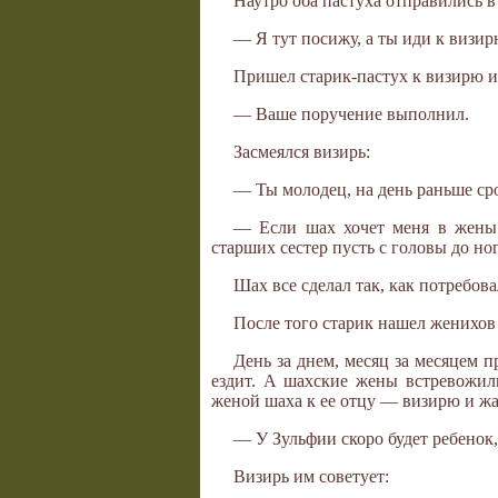
Наутро оба пастуха отправились в
— Я тут посижу, а ты иди к визир
Пришел старик-пастух к визирю и
— Ваше поручение выполнил.
Засмеялся визирь:
— Ты молодец, на день раньше сро
— Если шах хочет меня в жены 
старших сестер пусть с головы до но
Шах все сделал так, как потребов
После того старик нашел женихов 
День за днем, месяц за месяцем 
ездит. А шахские жены встревожил
женой шаха к ее отцу — визирю и ж
— У Зульфии скоро будет ребенок, 
Визирь им советует: