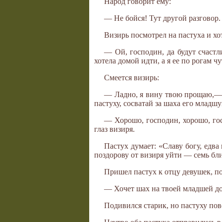
Народ говорит ему:
— Не бойся! Тут другой разговор.
Визирь посмотрел на пастуха и хо
— Ой, господин, да будут счастл
хотела домой идти, а я ее по рогам чу
Смеется визирь:
— Ладно, я вину твою прощаю,— г
пастуху, сосватай за шаха его младш
— Хорошо, господин, хорошо, го
глаз визиря.
Пастух думает: «Славу богу, едва
поздорову от визиря уйти — семь бл
Пришел пастух к отцу девушек, по
— Хочет шах на твоей младшей до
Подивился старик, но пастуху пов