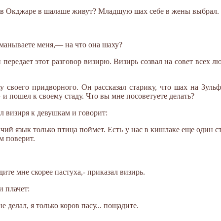
 в Окджаре в шалаше живут? Младшую шах себе в жены выбрал. 
бманываете меня,— на что она шаху?
передает этот разговор визирю. Визирь созвал на совет всех л
у своего придворного. Он рассказал старику, что шах на Зульф
и пошел к своему стаду. Что вы мне посоветуете делать?
ил визиря к девушкам и говорит:
ичий язык только птица поймет. Есть у нас в кишлаке еще один с
м поверит.
ите мне скорее пастуха,- приказал визирь.
и плачет:
е делал, я только коров пасу... пощадите.