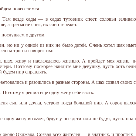
ойдем повеселимся.
 Там везде сады — в садах тутовник спеет, соловьи заливаю
, а третья не спит, их сон стережет.
 послушаем о другом.
н, но ни у одной из них не было детей. Очень хотел шах имет
ел на трон и говорит им:
 шах, живу и наслаждаюсь жизнью. А пройдет моя жизнь, не 
дочери. Поэтому поскорее найдите мне девушку, пусть хоть бе
й будем пир справлять.
етовались и разошлись в разные стороны. А шах созвал своих с
. Поэтому я решил еще одну жену себе взять.
меня сын или дочка, устрою тогда большой пир. А сорок шахс
одну жену возьмет, будут у нее дети или не будут, пусть она х
 около Окджара. Созвал всех жителей — и знатных, и простых 