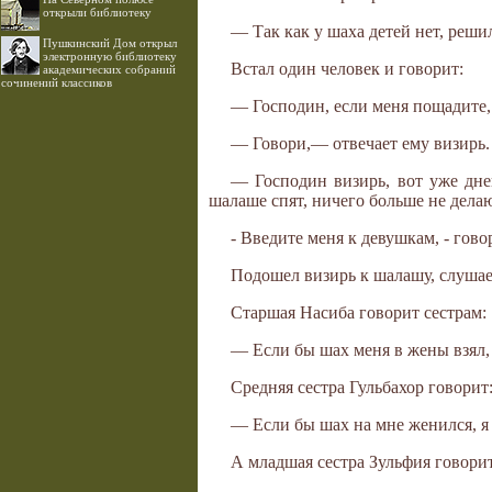
открыли библиотеку
— Так как у шаха детей нет, реши
Пушкинский Дом открыл
электронную библиотеку
Встал один человек и говорит:
академических собраний
сочинений классиков
— Господин, если меня пощадите,
— Говори,— отвечает ему визирь.
— Господин визирь, вот уже дне
шалаше спят, ничего больше не дела
- Введите меня к девушкам, - гово
Подошел визирь к шалашу, слушает
Старшая Насиба говорит сестрам:
— Если бы шах меня в жены взял, 
Средняя сестра Гульбахор говорит
— Если бы шах на мне женился, я 
А младшая сестра Зульфия говорит