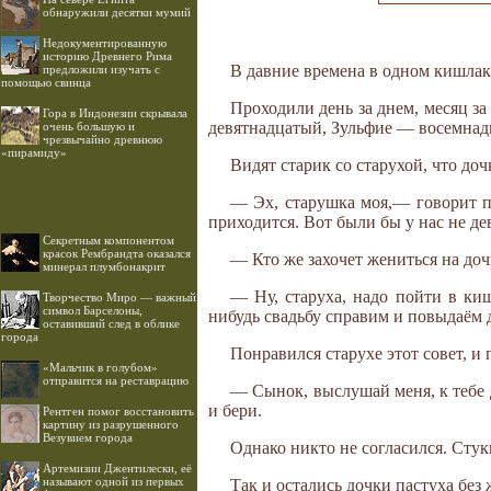
обнаружили десятки мумий
Недокументированную
историю Древнего Рима
В давние времена в одном кишлаке
предложили изучать с
помощью свинца
Проходили день за днем, месяц за
Гора в Индонезии скрывала
девятнадцатый, Зульфие — восемнад
очень большую и
чрезвычайно древнюю
«пирамиду»
Видят старик со старухой, что доч
— Эх, старушка моя,— говорит па
приходится. Вот были бы у нас не де
Секретным компонентом
красок Рембрандта оказался
— Кто же захочет жениться на доч
минерал плумбонакрит
— Ну, старуха, надо пойти в киш
Творчество Миро — важный
символ Барселоны,
нибудь свадьбу справим и повыдаём 
оставивший след в облике
города
Понравился старухе этот совет, и 
«Мальчик в голубом»
отправится на реставрацию
— Сынок, выслушай меня, к тебе д
и бери.
Рентген помог восстановить
картину из разрушенного
Везувием города
Однако никто не согласился. Стук
Артемизии Джентилески, её
называют одной из первых
Так и остались дочки пастуха без