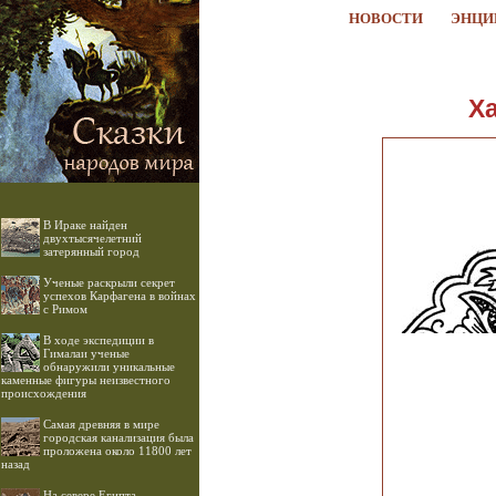
НОВОСТИ
ЭНЦИ
Ха
В Ираке найден
двухтысячелетний
затерянный город
Ученые раскрыли секрет
успехов Карфагена в войнах
с Римом
В ходе экспедиции в
Гималаи ученые
обнаружили уникальные
каменные фигуры неизвестного
происхождения
Самая древняя в мире
городская канализация была
проложена около 11800 лет
назад
На севере Египта