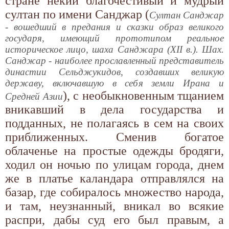
стране некий благочестивый и мудрый
султан по имени Санджар (
Султан Санджар
- вошедший в предания и сказки образ великого
государя, имеющий прототипом реальное
историческое лицо, шаха Санджара (XII в.). Шах.
Санджар - наиболее прославленный представитель
династии Сельджукидов, создавших великую
державу, включавшую в себя земли Ирана и
), с необыкновенным тщанием
Средней Азии
вникавший в дела государства и
подданных, не полагаясь в сем на своих
приближенных. Сменив богатое
облаченье на простые одежды бродяги,
ходил он ночью по улицам города, днем
же в платье каландара отправлялся на
базар, где собиралось множество народа,
и там, неузнанный, вникал во всякие
распри, дабы суд его был правым, а