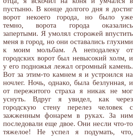
отца, я вскочил на коня и умчался в
пустыню. В конце долгого дня я достиг
ворот некоего города, но было уже
темно, ворота города оказались
запертыми. Я умолял сторожей впустить
меня в город, но они оставались глухими
к моим мольбам. А неподалеку от
городских ворот был невысокий холм, и
у его подножья лежал огромный камень.
Вот за этим-то камнем я и устроился на
ночлег. Ночь, однако, была безлунная, и
от пережитого страха я никак не мог
уснуть. Вдруг я увидел, как через
городскую стену перелез человек с
зажженным фонарем в руках. За ним
последовали еще двое. Они несли что-то
тяжелое! Не успел я подумать, что,