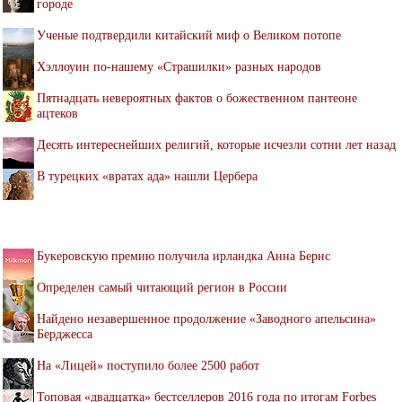
городе
Ученые подтвердили китайский миф о Великом потопе
Хэллоуин по-нашему «Страшилки» разных народов
Пятнадцать невероятных фактов о божественном пантеоне
ацтеков
Десять интереснейших религий, которые исчезли сотни лет назад
В турецких «вратах ада» нашли Цербера
Букеровскую премию получила ирландка Анна Бернс
Определен самый читающий регион в России
Найдено незавершенное продолжение «Заводного апельсина»
Берджесса
На «Лицей» поступило более 2500 работ
Топовая «двадцатка» бестселлеров 2016 года по итогам Forbes