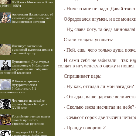
XVII века Микаэлины Вотье
(1604 – 1689)
- Ничего мне не надо. Давай твою 
Артемизии Джентилески, её
называют одной из первых
Обрадовался игумен, и все монахи
феминисток в истории
- Ну, слава богу, та беда миновала
Стали солдата угощать:
Институт восточных
- Пей, ешь, чего только душа поже
рукописей выложил архив в
открытый доступ
И сами себя не забызали - так н
Пушкинский Дом открыл
солдат в игуменскую одежу и пошел 
электронную библиотеку
академических собраний
сочинений классиков
Спрашивает царь:
В Китае открылась
футуристическая
- Ну как, отгадал ли мои загадки?
библиотека с 1,2
миллионами книг
- Отгадал, ваше царское величеств
Что читали на корабле
пирата Черная Борода в
- Сколько звезд насчитал на небе?
XVIII веке
Российские ученые нашли
- Семьсот сорок две тысячи четыре
способ прочитать
утраченные рукописи
- Правду говоришь?
Утвержден ГОСТ для
электронных библиотек