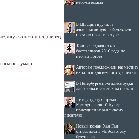
небожителями
В Швеции вручили
альтернативную Нобелевскую
премию по литературе
 игумну с ответом во дворец
Топовая «двадцатка»
бестселлеров 2016 года по
итогам Forbes
 о чем он думает.
Авторам предложили разместить
их книги для вечного хранения
В Петербурге появились будки
для звонков советским поэтам
Литературную премию
Международный Букер
присудили израильскому
писателю
Новый роман Хан Ган
отправился в «Библиотеку
будущего»