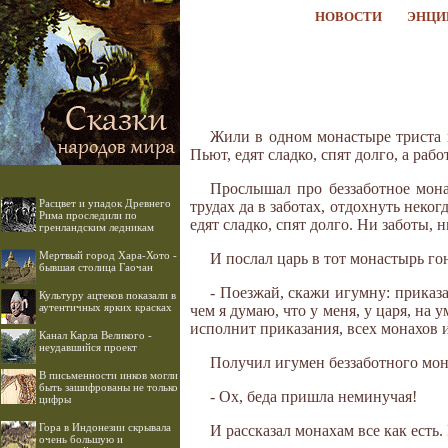
НОВОСТИ
ЭНЦИ
Жили в одном монастыре триста 
Пьют, едят сладко, спят долго, а раб
Прослышал про беззаботное мона
Расцвет и упадок Древнего
трудах да в заботах, отдохнуть неког
Рима проследили по
едят сладко, спят долго. Ни заботы, 
гренландским ледникам
Мертвый город Хара-Хото -
И послал царь в тот монастырь го
бывшая столица Гаочан
- Поезжай, скажи игумну: приказал
Культуру ацтеков показали в
аутентичных ярких красках
чем я думаю, что у меня, у царя, на 
исполнит приказания, всех монахов и
Канал Карла Великого -
неудавшийся проект
Получил игумен беззаботного мон
В письменности инков могли
быть зашифрованы не только
- Ох, беда пришла неминучая!
цифры
Гора в Индонезии скрывала
И рассказал монахам все как есть
очень большую и