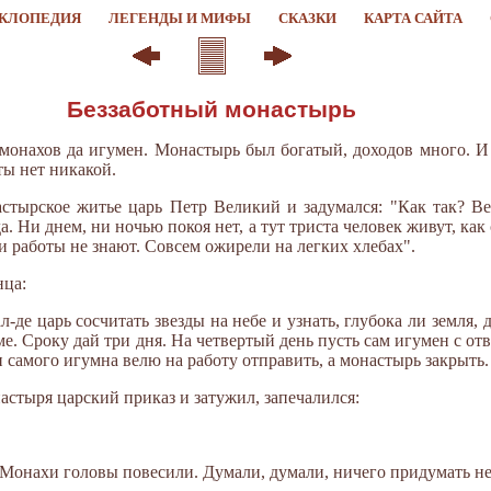
КЛОПЕДИЯ
ЛЕГЕНДЫ И МИФЫ
СКАЗКИ
КАРТА САЙТА
Беззаботный монастырь
монахов да игумен. Монастырь был богатый, доходов много. 
оты нет никакой.
стырское житье царь Петр Великий и задумался: "Как так? Ве
да. Ни днем, ни ночью покоя нет, а тут триста человек живут, как
ни работы не знают. Совсем ожирели на легких хлебах".
нца:
-де царь сосчитать звезды на небе и узнать, глубока ли земля, д
уме. Сроку дай три дня. На четвертый день пусть сам игумен с от
 самого игумна велю на работу отправить, а монастырь закрыть.
астыря царский приказ и затужил, запечалился:
. Монахи головы повесили. Думали, думали, ничего придумать не