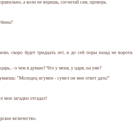
 правильно, а коли не веришь, сосчитай сам, проверь.
убина?
лю, скоро будет тридцать лет, и до сей поры назад не воротил
 царь, - о чем я думаю? Что у меня, у царя, на уме?
думаешь: "Молодец игумен - сумел он мне ответ дать!"
е мои загадки отгадал!
арское величество.