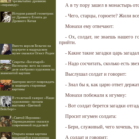
чрезвычайно древнюю
А в ту пору зашел в монастырь от
«пирамиду»
История ранней геометрии:
- Чего, старцы, горюете? Жили все
от Древнего Египта до
Древнего Китая
Монахи ему отвечают:
- Ох, солдат, не знаешь нашего г
прийти.
Вместо короля Бельгии на
портрете в мадридском
- Какие такие загадки царь загадал
музее оказался Огюст Роден
Секреты «Богатырей»
- Надо сосчитать, сколько есть звез
Васнецова: кого на самом
деле изобразил художник на
знаменитой картине
Выслушал солдат и говорит:
Бактерии могут повреждать
- Знал бы я, как царю ответ держа
и защищать старинные
картины
Монахи побежали к игумну:
В столичной галерее «Наши
художники» прошла
- Вот солдат берется загадки отгад
выставка «Цветной
Вейсберг»
Просит игумен солдата:
«Святой Иероним»
Пармиджанино оказался
современной подделкой
- Бери, служивый, чего хочешь, т
Открыта новая картина
А солдат и говорит:
выдающейся художницы