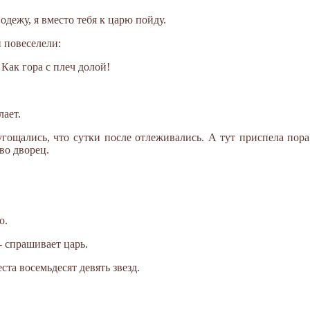
одежу, я вместо тебя к царю пойду.
 повеселели:
! Как гора с плеч долой!
лает.
аугощались, что сутки после отлеживались. А тут приспела пор
во дворец.
о.
 - спрашивает царь.
ста восемьдесят девять звезд.