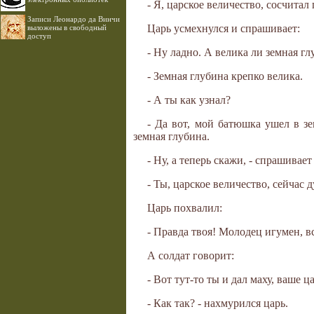
- Я, царское величество, сосчитал
Записи Леонардо да Винчи
Царь усмехнулся и спрашивает:
выложены в свободный
доступ
- Ну ладно. А велика ли земная гл
- Земная глубина крепко велика.
- А ты как узнал?
- Да вот, мой батюшка ушел в зем
земная глубина.
- Ну, а теперь скажи, - спрашивает
- Ты, царское величество, сейчас 
Царь похвалил:
- Правда твоя! Молодец игумен, вс
А солдат говорит:
- Вот тут-то ты и дал маху, ваше ц
- Как так? - нахмурился царь.