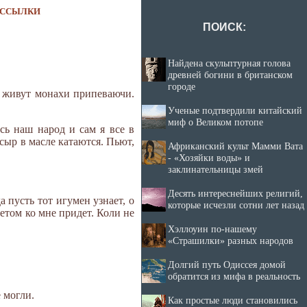
ССЫЛКИ
ПОИСК:
Найдена скульптурная голова
древней богини в британском
городе
И живут монахи припеваючи.
Ученые подтвердили китайский
миф о Великом потопе
сь наш народ и сам я все в
 сыр в масле катаются. Пьют,
Африканский культ Мамми Вата
- «Хозяйки воды» и
заклинательницы змей
Десять интереснейших религий,
а пусть тот игумен узнает, о
которые исчезли сотни лет назад
ветом ко мне придет. Коли не
Хэллоуин по-нашему
«Страшилки» разных народов
Долгий путь Одиссея домой
обратится из мифа в реальность
 могли.
Как простые люди становились