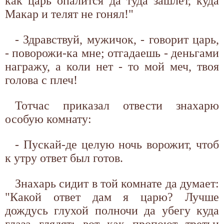
как царь опалится да туда зашлет, куда
Макар и телят не гонял!"
- Здравствуй, мужичок, - говорит царь,
- поворожи-ка мне; отгадаешь - деньгами
награжу, а коли нет - то мой меч, твоя
голова с плеч!
Тотчас приказал отвести знахарю
особую комнату:
- Пускай-де целую ночь ворожит, чтоб
к утру ответ был готов.
Знахарь сидит в той комнате да думает:
"Какой ответ дам я царю? Лучше
дождусь глухой полночи да убегу куда
глаза глядят; вот как пропоют третьи